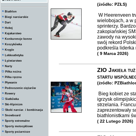
(żródło: PZŁS)
Biathlon
W Heerenveen trw
Biegi narciarskie
wielobojach, a w 
Dart
sprinterzy. Bardz
Hokej
zakopiańskiej SM
Kajakarstwo
zawody na wysokim
Konkurencje konne
swój rekord Polsk
Koszykówka
podkreśla liderka 
Kręgle
( 9 Marca 2026)
Lekkoatletyka
Łyżwiarstwo
Narty
ZIO Jakieła tuż
Piłka nożna
startu wspólne
Piłka ręczna
(żródło: PZBiathlo
Pływanie
Podnoszenie ciężarów
Bieg kobiet ze st
Rowery
igrzysk olimpijsk
Siatkówka
strzelania. Franc
Ski-Alpinizm
zaprezentowały so
Skoki narciar. i kombinacja
biathlonistkami św
Snowboard
( 22 Lutego 2026)
Sporty extremalne
Sporty motocyklowe
Sporty pożarnicze