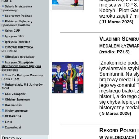
ROUTE
miejsca w TOP 8. 
Szkoła Mistrzostwa
Kobryń i Piotr Ga
Sportowego
wzroku zajęli 7 m
Sportowcy Podhala
( 11 Marca 2026)
Plebiscyt Najlepszy
Sportowiec Podhala
Orlen CUP
Igrzyska STO
Vladimir Semiru
Igrzyska lekarskie
medalem łyżwia
ZIMOWE IGRZYSKA
(żródło: PZŁS)
POLONIJNE
Olimpiada młodzieży
Znakomicie podcz
Igrzyska Olimpijskie
Mistrzostwa Świata Igrzyska
łyżwiarstwie szyb
Europejskie
Semirunnii. Na sł
Tour De Pologne Maratony
brązowy medal i j
LANG TEAM
jego wykonaniu! 
Uniwersjady, MS Juniorów
ZIOM
męskiego biało-c
COS Zakopane
historii, a do teg
Obiekty Sportowe
się chyba lepiej, 
Rozmaitości
historyczny medal
Kluby sportowe
( 9 Marca 2026)
REDAKCJA
Linki
Zapowiedzi
Rekord Polski 
w wielobojach!
Dyscypliny