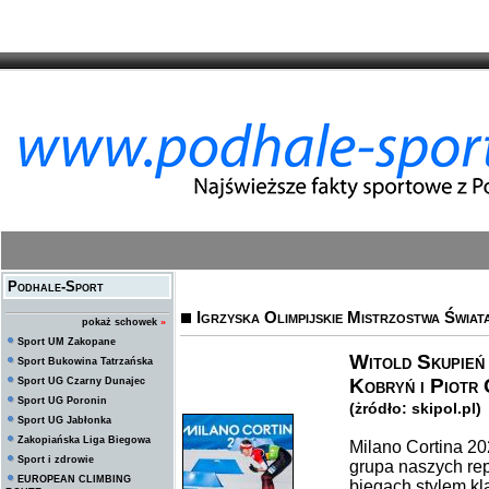
Podhale-Sport
Igrzyska Olimpijskie Mistrzostwa Świat
pokaż schowek
»
Sport UM Zakopane
Witold Skupień
Sport Bukowina Tatrzańska
Kobryń i Piotr 
Sport UG Czarny Dunajec
Sport UG Poronin
(żródło: skipol.pl)
Sport UG Jabłonka
Zakopiańska Liga Biegowa
Milano Cortina 20
Sport i zdrowie
grupa naszych rep
EUROPEAN CLIMBING
biegach stylem k