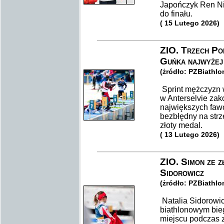
Japończyk Ren Ni
do finału.
( 15 Lutego 2026)
ZIO. Trzech Po
Guńka najwyżej 
(żródło: PZBiathlo
Sprint mężczyzn w
w Anterselvie zak
największych fawor
bezbłędny na strze
złoty medal.
( 13 Lutego 2026)
ZIO. Simon ze z
Sidorowicz
(żródło: PZBiathlo
Natalia Sidorowic
biathlonowym bie
miejscu podczas 