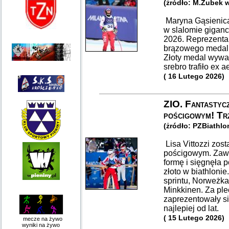
(żródło: M.Zubek 
Maryna Gąsienica
w slalomie giganc
2026. Reprezentan
brązowego medalu
Złoty medal wywal
srebro trafiło ex
( 16 Lutego 2026)
ZIO. Fantastyc
pościgowym! Trz
(żródło: PZBiathlo
Lisa Vittozzi zost
pościgowym. Zaw
formę i sięgnęła 
złoto w biathlonie
sprintu, Norweżka
Minkkinen. Za pl
zaprezentowały si
najlepiej od lat.
( 15 Lutego 2026)
mecze na żywo
wyniki na żywo