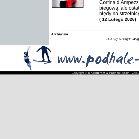
Cortina d’Ampezz
biegową, ale osta
błędy na strzelnic
( 12 Lutego 2026)
Archiwum
(1-15)
(16-30)
(31-45)
Copyright ©
MATinternet & Podhale-Sport
- ZAKO