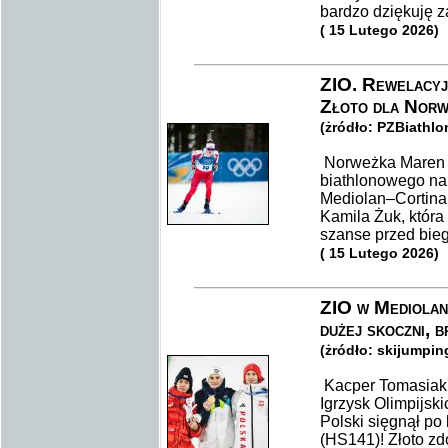
bardzo dziękuję z
( 15 Lutego 2026)
ZIO. Rewelacyjn
Złoto dla Norw
(żródło: PZBiathlo
Norweżka Maren K
biathlonowego na 
Mediolan–Cortina
Kamila Żuk, która
szanse przed bie
( 15 Lutego 2026)
ZIO w Mediolani
dużej skoczni, b
(żródło: skijumpin
Kacper Tomasiak
Igrzysk Olimpijsk
Polski sięgnął po
(HS141)! Złoto z