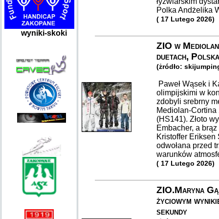
łyżwiarskim dysta
Polka Andżelika W
( 17 Lutego 2026)
wyniki-skoki
ZIO w Mediolani
duetach, Polska
(żródło: skijumpin
Paweł Wąsek i Ka
olimpijskimi w ko
zdobyli srebrny 
Mediolan-Cortina
(HS141). Złoto wy
Embacher, a brąz
Kristoffer Eriksen
odwołana przed t
warunków atmosfe
( 17 Lutego 2026)
ZIO.Maryna Gąs
życiowym wyniki
sekundy