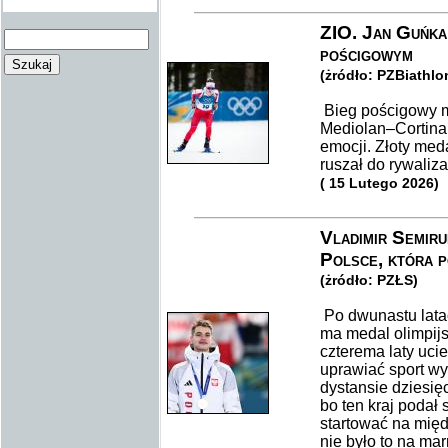
ZIO. Jan Guńka
pościgowym
(żródło: PZBiathlo
Bieg pościgowy m
Mediolan–Cortina
emocji. Złoty med
ruszał do rywaliza
( 15 Lutego 2026)
Vladimir Semiru
Polsce, która p
(żródło: PZŁS)
Po dwunastu latac
ma medal olimpijs
czterema laty ucie
uprawiać sport wy
dystansie dziesię
bo ten kraj podał
startować na międ
nie było to na mar