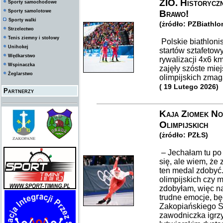
ZIO. Historyczn
Sporty samochodowe
Sporty samolotowe
Brawo!
Sporty walki
(żródło: PZBiathlo
Strzelectwo
Tenis ziemny i stołowy
Polskie biathlonis
Unihokej
startów sztafetow
Wędkarstwo
rywalizacji 4x6 k
Wspinaczka
zajęły szóste mie
Żeglarstwo
olimpijskich zmag
( 19 Lutego 2026)
Partnerzy
Kaja Ziomek No
Olimpijskich
(żródło: PZŁS)
– Jechałam tu po 
się, ale wiem, że
ten medal zdobyć
olimpijskich czy 
zdobyłam, więc na
trudne emocje, bę
Zakopiańskiego S
zawodniczka igrzy