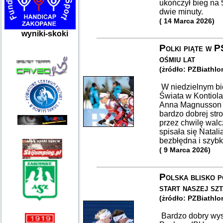
ukończył bieg na 
dwie minuty.
( 14 Marca 2026)
wyniki-skoki
Polki piąte w P
ośmiu lat
(żródło: PZBiathlo
W niedzielnym bi
Świata w Kontiola
Anna Magnusson i 
bardzo dobrej str
przez chwilę walc
spisała się Natali
bezbłędna i szybk
( 9 Marca 2026)
Polska blisko 
start naszej sz
(żródło: PZBiathlo
Bardzo dobry wys