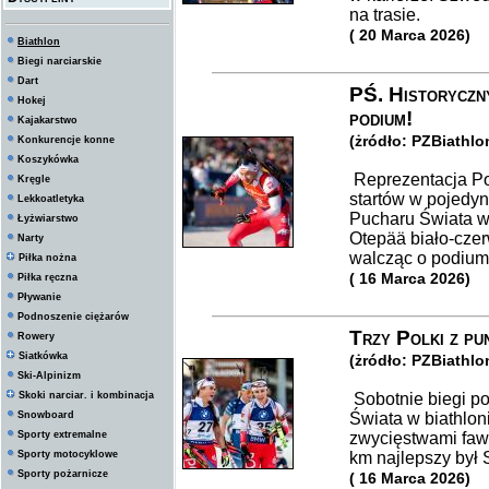
na trasie.
( 20 Marca 2026)
Biathlon
Biegi narciarskie
Dart
PŚ. Historyczny
Hokej
podium!
Kajakarstwo
(żródło: PZBiathlo
Konkurencje konne
Koszykówka
Reprezentacja Pol
Kręgle
startów w pojedy
Lekkoatletyka
Pucharu Świata w 
Łyżwiarstwo
Otepää biało-czer
Narty
walcząc o podium
Piłka nożna
( 16 Marca 2026)
Piłka ręczna
Pływanie
Podnoszenie ciężarów
Trzy Polki z pu
Rowery
Siatkówka
(żródło: PZBiathlo
Ski-Alpinizm
Skoki narciar. i kombinacja
Sobotnie biegi 
Snowboard
Świata w biathlon
Sporty extremalne
zwycięstwami faw
Sporty motocyklowe
km najlepszy był 
Sporty pożarnicze
( 16 Marca 2026)