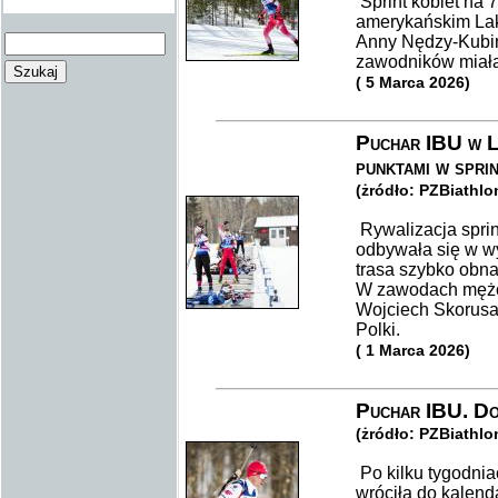
Sprint kobiet na
amerykańskim Lak
Anny Nędzy-Kubini
zawodników miała
( 5 Marca 2026)
Puchar IBU w L
punktami w sprin
(żródło: PZBiathlo
Rywalizacja spri
odbywała się w 
trasa szybko obna
W zawodach mężcz
Wojciech Skorusa.
Polki.
( 1 Marca 2026)
Puchar IBU. Do
(żródło: PZBiathlo
Po kilku tygodnia
wróciła do kalend