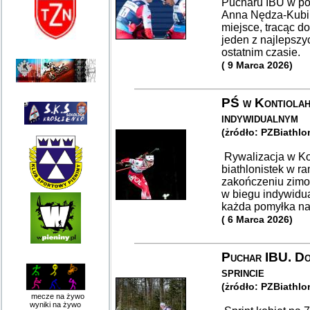
Pucharu IBU w poj
Anna Nędza-Kubin
miejsce, tracąc d
jeden z najlepszy
ostatnim czasie.
( 9 Marca 2026)
PŚ w Kontiolaht
indywidualnym
(żródło: PZBiathlo
Rywalizacja w Kon
biathlonistek w r
zakończeniu zimow
w biegu indywidua
każda pomyłka na 
( 6 Marca 2026)
Puchar IBU. Do
sprincie
(żródło: PZBiathlo
mecze na żywo
wyniki na żywo