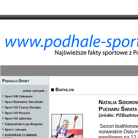
Podhale-Sport
Biathlon
pokaż schowek
»
Sport UM Zakopane
Natalia Sidorow
Sport Bukowina Tatrzańska
Pucharu Świata
Sport UG Czarny Dunajec
Sport UG Poronin
(żródło: PZBiathlo
Sport UG Jabłonka
Zakopiańska Liga Biegowa
Sezon biathlonow
Sport i zdrowie
norweskim Oslo-H
EUROPEAN CLIMBING
wspólnego na 12,5