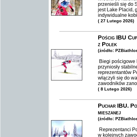
przenieśli się d
jest Lake Placid,
indywidualne kobi
( 27 Lutego 2026)
Pościg IBU Cup
z Polek
(żródło: PZBiathlo
Biegi pościgowe 
przyniosły stabil
reprezentantów Po
włączyli się do wa
zawodników zanoto
( 8 Lutego 2026)
Puchar IBU. Pol
mieszanej
(żródło: PZBiathlo
Reprezentanci Po
w kolejnych zawo