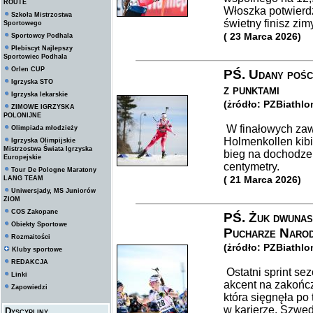
ROUTE
Włoszka potwierdz
Szkoła Mistrzostwa
świetny finisz zim
Sportowego
( 23 Marca 2026)
Sportowcy Podhala
Plebiscyt Najlepszy
Sportowiec Podhala
Orlen CUP
PŚ. Udany pośc
Igrzyska STO
z punktami
Igrzyska lekarskie
(żródło: PZBiathlo
ZIMOWE IGRZYSKA
POLONIJNE
W finałowych zaw
Olimpiada młodzieży
Holmenkollen kib
Igrzyska Olimpijskie
Mistrzostwa Świata Igrzyska
bieg na dochodze
Europejskie
centymetry.
Tour De Pologne Maratony
( 21 Marca 2026)
LANG TEAM
Uniwersjady, MS Juniorów
ZIOM
COS Zakopane
PŚ. Żuk dwuna
Obiekty Sportowe
Pucharze Naro
Rozmaitości
(żródło: PZBiathlo
Kluby sportowe
REDAKCJA
Ostatni sprint se
Linki
akcent na zakońc
Zapowiedzi
która sięgnęła po
w karierze. Szwed
Dyscypliny