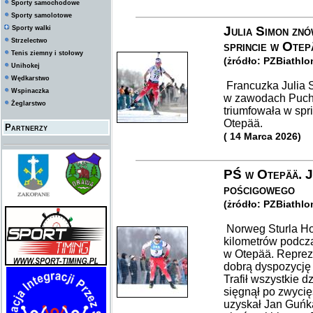
Sporty samochodowe
Sporty samolotowe
Julia Simon znó
Sporty walki
Strzelectwo
sprincie w Otep
Tenis ziemny i stołowy
(żródło: PZBiathlo
Unihokej
Wędkarstwo
Francuzka Julia 
Wspinaczka
w zawodach Pucha
Żeglarstwo
triumfowała w spr
Otepää.
Partnerzy
( 14 Marca 2026)
PŚ w Otepää. J
pościgowego
(żródło: PZBiathlo
Norweg Sturla Ho
kilometrów podcz
w Otepää. Reprez
dobrą dyspozycję z
Trafił wszystkie d
sięgnął po zwyci
uzyskał Jan Guńka.