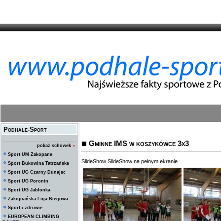
Podhale-Sport
Gminne IMS w koszykówce 3x3
pokaż schowek
»
Sport UM Zakopane
SlideShow
SlideShow na pełnym ekranie
Sport Bukowina Tatrzańska
Sport UG Czarny Dunajec
Sport UG Poronin
Sport UG Jabłonka
Zakopiańska Liga Biegowa
Sport i zdrowie
EUROPEAN CLIMBING