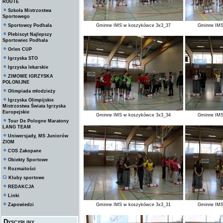
ROUTE
Szkoła Mistrzostwa
Sportowego
Sportowcy Podhala
Gminne IMS w koszykówce 3x3_37
Gminne IMS
Plebiscyt Najlepszy
Sportowiec Podhala
Orlen CUP
Igrzyska STO
Igrzyska lekarskie
ZIMOWE IGRZYSKA
POLONIJNE
Olimpiada młodzieży
Igrzyska Olimpijskie
Mistrzostwa Świata Igrzyska
Europejskie
Gminne IMS w koszykówce 3x3_34
Gminne IMS
Tour De Pologne Maratony
LANG TEAM
Uniwersjady, MS Juniorów
ZIOM
COS Zakopane
Obiekty Sportowe
Rozmaitości
Kluby sportowe
REDAKCJA
Linki
Zapowiedzi
Gminne IMS w koszykówce 3x3_31
Gminne IMS
Dyscypliny