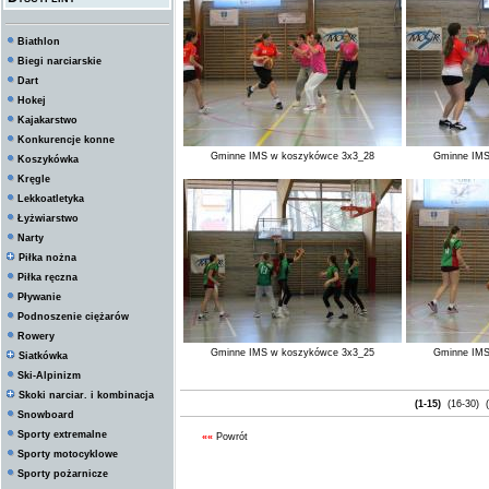
Biathlon
Biegi narciarskie
Dart
Hokej
Kajakarstwo
Konkurencje konne
Gminne IMS w koszykówce 3x3_28
Gminne IMS
Koszykówka
Kręgle
Lekkoatletyka
Łyżwiarstwo
Narty
Piłka nożna
Piłka ręczna
Pływanie
Podnoszenie ciężarów
Rowery
Gminne IMS w koszykówce 3x3_25
Gminne IMS
Siatkówka
Ski-Alpinizm
Skoki narciar. i kombinacja
(1-15)
(16-30)
(
Snowboard
Sporty extremalne
««
Powrót
Sporty motocyklowe
Sporty pożarnicze