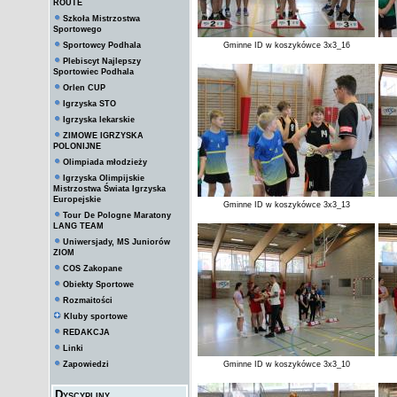
ROUTE
Szkoła Mistrzostwa
Sportowego
Sportowcy Podhala
Gminne ID w koszykówce 3x3_16
Plebiscyt Najlepszy
Sportowiec Podhala
Orlen CUP
Igrzyska STO
Igrzyska lekarskie
ZIMOWE IGRZYSKA
POLONIJNE
Olimpiada młodzieży
Igrzyska Olimpijskie
Mistrzostwa Świata Igrzyska
Europejskie
Gminne ID w koszykówce 3x3_13
Tour De Pologne Maratony
LANG TEAM
Uniwersjady, MS Juniorów
ZIOM
COS Zakopane
Obiekty Sportowe
Rozmaitości
Kluby sportowe
REDAKCJA
Linki
Zapowiedzi
Gminne ID w koszykówce 3x3_10
Dyscypliny