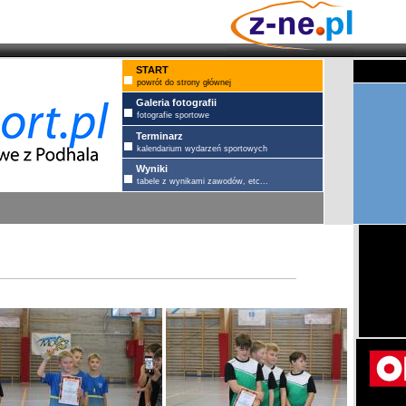
START
powrót do strony głównej
Galeria fotografii
fotografie sportowe
Terminarz
kalendarium wydarzeń sportowych
Wyniki
tabele z wynikami zawodów, etc...