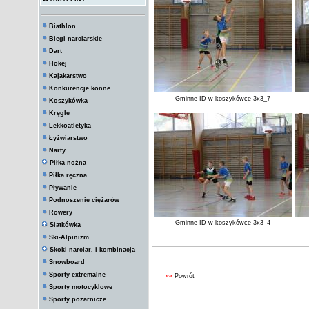
Biathlon
Biegi narciarskie
Dart
Hokej
Kajakarstwo
Konkurencje konne
Gminne ID w koszykówce 3x3_7
Koszykówka
Kręgle
Lekkoatletyka
Łyżwiarstwo
Narty
Piłka nożna
Piłka ręczna
Pływanie
Podnoszenie ciężarów
Rowery
Gminne ID w koszykówce 3x3_4
Siatkówka
Ski-Alpinizm
Skoki narciar. i kombinacja
Snowboard
Sporty extremalne
««
Powrót
Sporty motocyklowe
Sporty pożarnicze