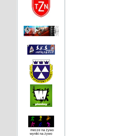
mecze na żywo
wyniki na żywo