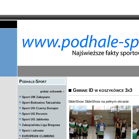
Podhale-Sport
Gminne ID w koszykówce 3x3
pokaż schowek
»
Sport UM Zakopane
SlideShow
SlideShow na pełnym ekranie
Sport Bukowina Tatrzańska
Sport UG Czarny Dunajec
Sport UG Poronin
Sport UG Jabłonka
Zakopiańska Liga Biegowa
Sport i zdrowie
EUROPEAN CLIMBING