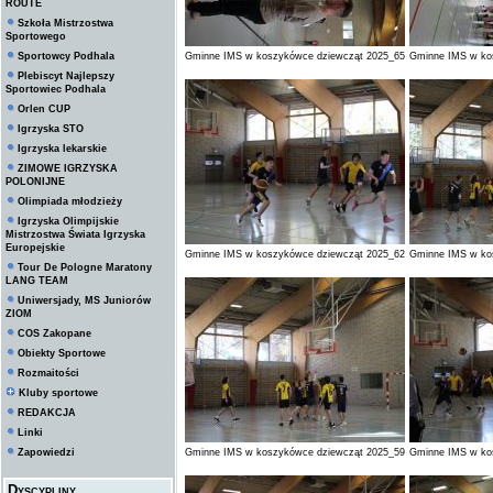
ROUTE
Szkoła Mistrzostwa
Sportowego
Sportowcy Podhala
Gminne IMS w koszykówce dziewcząt 2025_65
Gminne IMS w ko
Plebiscyt Najlepszy
Sportowiec Podhala
Orlen CUP
Igrzyska STO
Igrzyska lekarskie
ZIMOWE IGRZYSKA
POLONIJNE
Olimpiada młodzieży
Igrzyska Olimpijskie
Mistrzostwa Świata Igrzyska
Europejskie
Gminne IMS w koszykówce dziewcząt 2025_62
Gminne IMS w ko
Tour De Pologne Maratony
LANG TEAM
Uniwersjady, MS Juniorów
ZIOM
COS Zakopane
Obiekty Sportowe
Rozmaitości
Kluby sportowe
REDAKCJA
Linki
Zapowiedzi
Gminne IMS w koszykówce dziewcząt 2025_59
Gminne IMS w ko
Dyscypliny