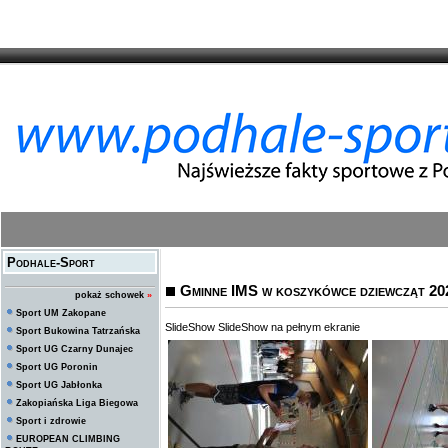
Podhale-Sport
Gminne IMS w koszykówce dziewcząt 20
pokaż schowek
»
Sport UM Zakopane
SlideShow
SlideShow na pełnym ekranie
Sport Bukowina Tatrzańska
Sport UG Czarny Dunajec
Sport UG Poronin
Sport UG Jabłonka
Zakopiańska Liga Biegowa
Sport i zdrowie
EUROPEAN CLIMBING