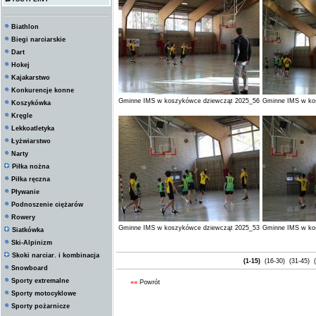
Biathlon
Biegi narciarskie
Dart
Hokej
Kajakarstwo
Konkurencje konne
Gminne IMS w koszykówce dziewcząt 2025_56
Gminne IMS w ko
Koszykówka
Kręgle
Lekkoatletyka
Łyżwiarstwo
Narty
Piłka nożna
Piłka ręczna
Pływanie
Podnoszenie ciężarów
Rowery
Gminne IMS w koszykówce dziewcząt 2025_53
Gminne IMS w ko
Siatkówka
Ski-Alpinizm
Skoki narciar. i kombinacja
(1-15)
(16-30)
(31-45)
(
Snowboard
Sporty extremalne
««
Powrót
Sporty motocyklowe
Sporty pożarnicze