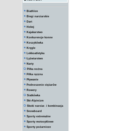
Biathlon
Biegi narciarskie
Dart
Hokej
Kajakarstwo
Konkurencje konne
Koszykówka
Kręgle
Lekkoatletyka
Łyżwiarstwo
Narty
Piłka nożna
Piłka ręczna
Pływanie
Podnoszenie ciężarów
Rowery
Siatkówka
Ski-Alpinizm
Skoki narciar. i kombinacja
Snowboard
Sporty extremalne
Sporty motocyklowe
Sporty pożarnicze