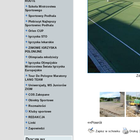
ROUTE
Szkoła Mistrzostwa
Sportowego
Sportowcy Podhala
Plebiscyt Najlepszy
Sportowiec Podhala
Orlen CUP
Igrzyska STO
Igrzyska lekarskie
ZIMOWE IGRZYSKA
POLONIJNE
Olimpiada młodzieży
Igrzyska Olimpijskie
Mistrzostwa Świata Igrzyska
Europejskie
Zd
Tour De Pologne Maratony
LANG TEAM
Uniwersjady, MS Juniorów
ZIOM
COS Zakopane
Obiekty Sportowe
Rozmaitości
Kluby sportowe
REDAKCJA
««Powrót
Linki
Zapowiedzi
Zapisz w schowku
Drukuj
Dyscypliny