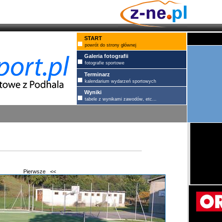
START
powrót do strony głównej
Galeria fotografii
fotografie sportowe
Terminarz
kalendarium wydarzeń sportowych
Wyniki
tabele z wynikami zawodów, etc...
Pierwsze
<<