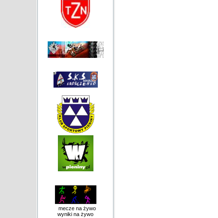
mecze na żywo
wyniki na żywo