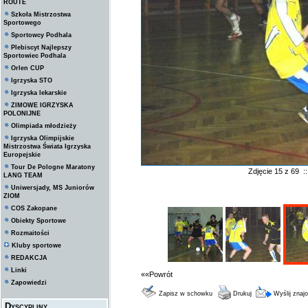
ROUTE
Szkoła Mistrzostwa
Sportowego
Sportowcy Podhala
Plebiscyt Najlepszy
Sportowiec Podhala
Orlen CUP
Igrzyska STO
Igrzyska lekarskie
ZIMOWE IGRZYSKA
POLONIJNE
Olimpiada młodzieży
Igrzyska Olimpijskie
Mistrzostwa Świata Igrzyska
Europejskie
Tour De Pologne Maratony
Zdjęcie 15 z 69 
LANG TEAM
Uniwersjady, MS Juniorów
ZIOM
COS Zakopane
Obiekty Sportowe
Rozmaitości
Kluby sportowe
REDAKCJA
Linki
««Powrót
Zapowiedzi
Zapisz w schowku
Drukuj
Wyślij zna
Dyscypliny