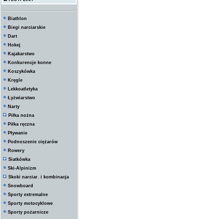
Biathlon
Biegi narciarskie
Dart
Hokej
Kajakarstwo
Konkurencje konne
Koszykówka
Kręgle
Lekkoatletyka
Łyżwiarstwo
Narty
Piłka nożna
Piłka ręczna
Pływanie
Podnoszenie ciężarów
Rowery
Siatkówka
Ski-Alpinizm
Skoki narciar. i kombinacja
Snowboard
Sporty extremalne
Sporty motocyklowe
Sporty pożarnicze