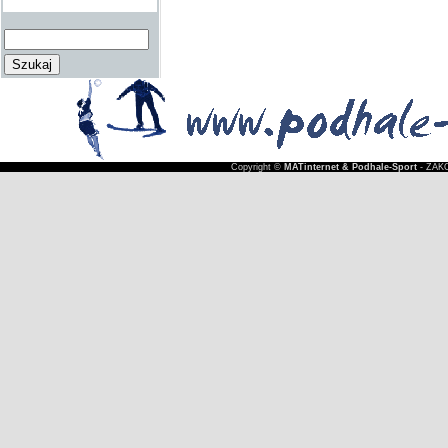
Copyright ©
MATinternet & Podhale-Sport
- ZAKO