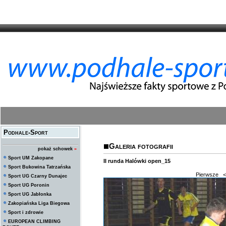
Podhale-Sport
Galeria fotografii
pokaż schowek
»
Sport UM Zakopane
II runda Halówki open_15
Sport Bukowina Tatrzańska
Pierwsze
<
Sport UG Czarny Dunajec
Sport UG Poronin
Sport UG Jabłonka
Zakopiańska Liga Biegowa
Sport i zdrowie
EUROPEAN CLIMBING