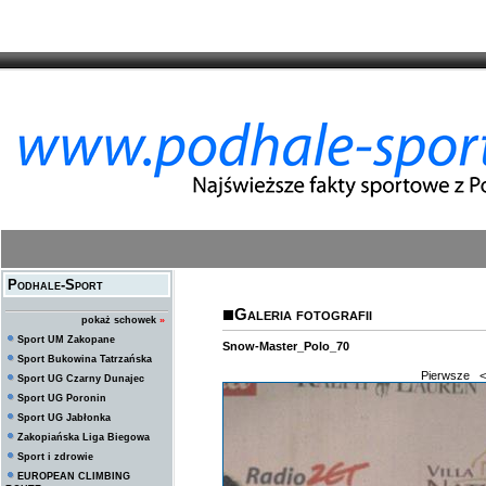
Podhale-Sport
Galeria fotografii
pokaż schowek
»
Sport UM Zakopane
Snow-Master_Polo_70
Sport Bukowina Tatrzańska
Pierwsze
<
Sport UG Czarny Dunajec
Sport UG Poronin
Sport UG Jabłonka
Zakopiańska Liga Biegowa
Sport i zdrowie
EUROPEAN CLIMBING