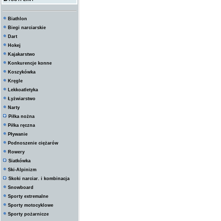
Biathlon
Biegi narciarskie
Dart
Hokej
Kajakarstwo
Konkurencje konne
Koszykówka
Kręgle
Lekkoatletyka
Łyżwiarstwo
Narty
Piłka nożna
Piłka ręczna
Pływanie
Podnoszenie ciężarów
Rowery
Siatkówka
Ski-Alpinizm
Skoki narciar. i kombinacja
Snowboard
Sporty extremalne
Sporty motocyklowe
Sporty pożarnicze