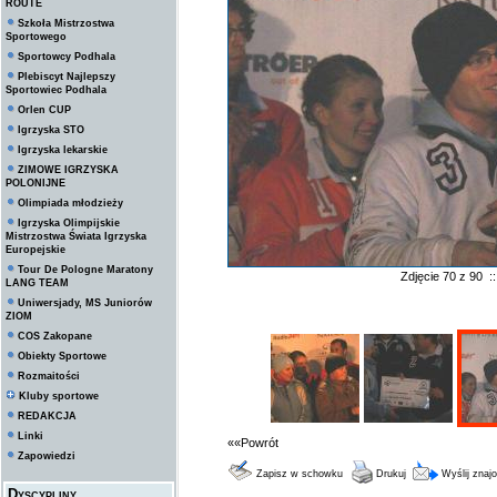
ROUTE
Szkoła Mistrzostwa
Sportowego
Sportowcy Podhala
Plebiscyt Najlepszy
Sportowiec Podhala
Orlen CUP
Igrzyska STO
Igrzyska lekarskie
ZIMOWE IGRZYSKA
POLONIJNE
Olimpiada młodzieży
Igrzyska Olimpijskie
Mistrzostwa Świata Igrzyska
Europejskie
Tour De Pologne Maratony
Zdjęcie 70 z 90 
LANG TEAM
Uniwersjady, MS Juniorów
ZIOM
COS Zakopane
Obiekty Sportowe
Rozmaitości
Kluby sportowe
REDAKCJA
Linki
««Powrót
Zapowiedzi
Zapisz w schowku
Drukuj
Wyślij zna
Dyscypliny