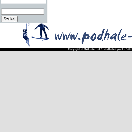
Copyright ©
MATinternet & Podhale-Sport
- ZAKO