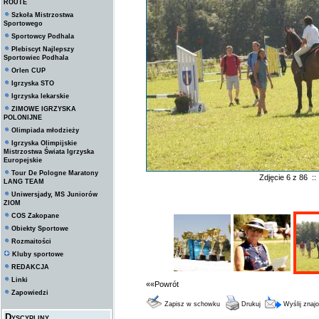
ROUTE
Szkoła Mistrzostwa
Sportowego
Sportowcy Podhala
Plebiscyt Najlepszy
Sportowiec Podhala
Orlen CUP
Igrzyska STO
Igrzyska lekarskie
ZIMOWE IGRZYSKA
POLONIJNE
Olimpiada młodzieży
Igrzyska Olimpijskie
Mistrzostwa Świata Igrzyska
Europejskie
Tour De Pologne Maratony
Zdjęcie 6 z 86 :
LANG TEAM
Uniwersjady, MS Juniorów
ZIOM
COS Zakopane
Obiekty Sportowe
Rozmaitości
Kluby sportowe
REDAKCJA
Linki
««Powrót
Zapowiedzi
Zapisz w schowku
Drukuj
Wyślij zna
Dyscypliny