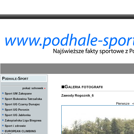
Podhale-Sport
Galeria fotografii
pokaż schowek
»
Sport UM Zakopane
Zawody Rogoznik_6
Sport Bukowina Tatrzańska
Pierwsze
<
Sport UG Czarny Dunajec
Sport UG Poronin
Sport UG Jabłonka
Zakopiańska Liga Biegowa
Sport i zdrowie
EUROPEAN CLIMBING