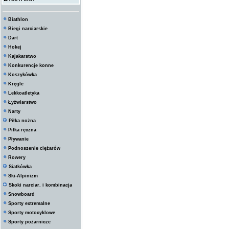
Biathlon
Biegi narciarskie
Dart
Hokej
Kajakarstwo
Konkurencje konne
Koszykówka
Kręgle
Lekkoatletyka
Łyżwiarstwo
Narty
Piłka nożna
Piłka ręczna
Pływanie
Podnoszenie ciężarów
Rowery
Siatkówka
Ski-Alpinizm
Skoki narciar. i kombinacja
Snowboard
Sporty extremalne
Sporty motocyklowe
Sporty pożarnicze