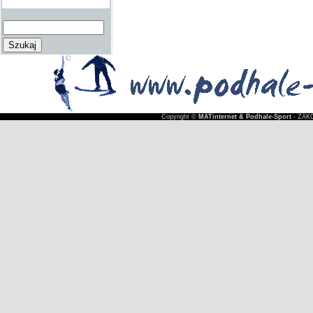
Copyright ©
MATinternet & Podhale-Sport
- ZAKO