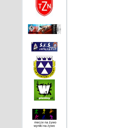
mecze na żywo
wyniki na żywo