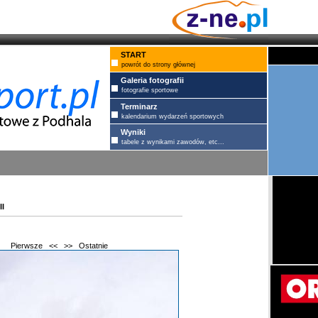
START
powrót do strony głównej
Galeria fotografii
fotografie sportowe
Terminarz
kalendarium wydarzeń sportowych
Wyniki
tabele z wynikami zawodów, etc...
i
Pierwsze
<<
>>
Ostatnie