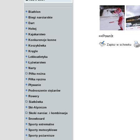
Biathlon
Biegi narciarskie
Dart
Hokej
Kajakarstwo
««Powrót
Konkurencje konne
Zapisz w schowku
Koszykówka
Kręgle
Lekkoatletyka
Łyżwiarstwo
Narty
Piłka nożna
Piłka ręczna
Pływanie
Podnoszenie ciężarów
Rowery
Siatkówka
Ski-Alpinizm
Skoki narciar. i kombinacja
Snowboard
Sporty extremalne
Sporty motocyklowe
Sporty pożarnicze