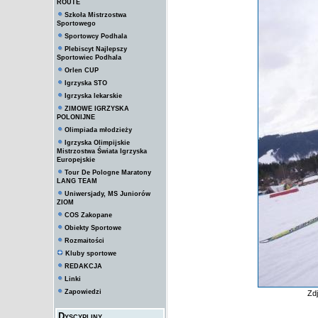
ROUTE
Szkoła Mistrzostwa
Sportowego
Sportowcy Podhala
Plebiscyt Najlepszy
Sportowiec Podhala
Orlen CUP
Igrzyska STO
Igrzyska lekarskie
ZIMOWE IGRZYSKA
POLONIJNE
Olimpiada młodzieży
Igrzyska Olimpijskie
Mistrzostwa Świata Igrzyska
Europejskie
Tour De Pologne Maratony
LANG TEAM
Uniwersjady, MS Juniorów
ZIOM
COS Zakopane
Obiekty Sportowe
Rozmaitości
Kluby sportowe
REDAKCJA
Linki
Zapowiedzi
Zd
Dyscypliny