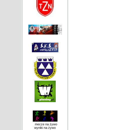
mecze na żywo
wyniki na żywo