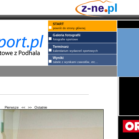
START
powrót do strony głównej
Galeria fotografii
fotografie sportowe
Terminarz
kalendarium wydarzeń sportowych
Wyniki
tabele z wynikami zawodów, etc...
Pierwsze
<<
>>
Ostatnie