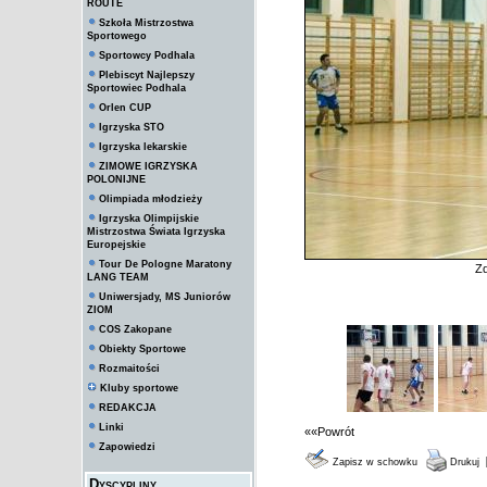
ROUTE
Szkoła Mistrzostwa
Sportowego
Sportowcy Podhala
Plebiscyt Najlepszy
Sportowiec Podhala
Orlen CUP
Igrzyska STO
Igrzyska lekarskie
ZIMOWE IGRZYSKA
POLONIJNE
Olimpiada młodzieży
Igrzyska Olimpijskie
Mistrzostwa Świata Igrzyska
Europejskie
Tour De Pologne Maratony
Zd
LANG TEAM
Uniwersjady, MS Juniorów
ZIOM
COS Zakopane
Obiekty Sportowe
Rozmaitości
Kluby sportowe
REDAKCJA
Linki
««Powrót
Zapowiedzi
Zapisz w schowku
Drukuj
Dyscypliny