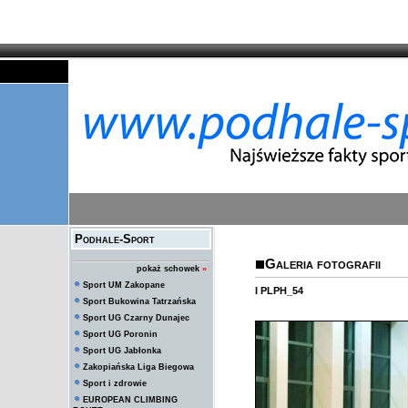
Podhale-Sport
Galeria fotografii
pokaż schowek
»
Sport UM Zakopane
I PLPH_54
Sport Bukowina Tatrzańska
Sport UG Czarny Dunajec
Sport UG Poronin
Sport UG Jabłonka
Zakopiańska Liga Biegowa
Sport i zdrowie
EUROPEAN CLIMBING