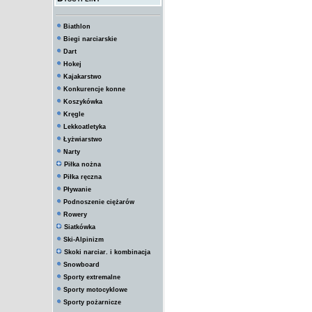
Biathlon
Biegi narciarskie
Dart
Hokej
Kajakarstwo
Konkurencje konne
Koszykówka
Kręgle
Lekkoatletyka
Łyżwiarstwo
Narty
Piłka nożna
Piłka ręczna
Pływanie
Podnoszenie ciężarów
Rowery
Siatkówka
Ski-Alpinizm
Skoki narciar. i kombinacja
Snowboard
Sporty extremalne
Sporty motocyklowe
Sporty pożarnicze