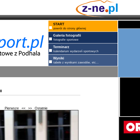
START
powrót do strony głównej
Galeria fotografii
fotografie sportowe
Terminarz
kalendarium wydarzeń sportowych
Wyniki
tabele z wynikami zawodów, etc...
i
Pierwsze
<<
>>
Ostatnie