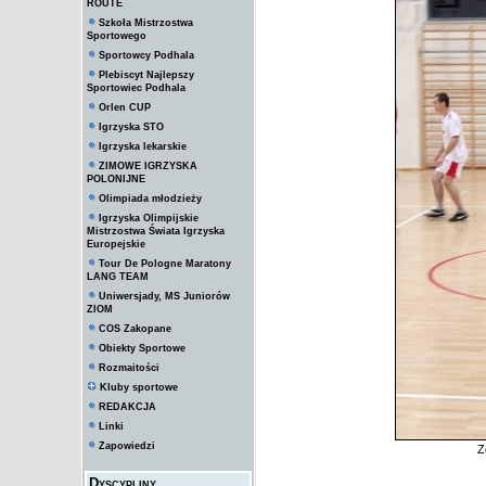
ROUTE
Szkoła Mistrzostwa
Sportowego
Sportowcy Podhala
Plebiscyt Najlepszy
Sportowiec Podhala
Orlen CUP
Igrzyska STO
Igrzyska lekarskie
ZIMOWE IGRZYSKA
POLONIJNE
Olimpiada młodzieży
Igrzyska Olimpijskie
Mistrzostwa Świata Igrzyska
Europejskie
Tour De Pologne Maratony
LANG TEAM
Uniwersjady, MS Juniorów
ZIOM
COS Zakopane
Obiekty Sportowe
Rozmaitości
Kluby sportowe
REDAKCJA
Linki
Zapowiedzi
Z
Dyscypliny