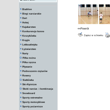
Biathlon
Biegi narciarskie
Dart
Hokej
Kajakarstwo
««Powrót
Konkurencje konne
Zapisz w schowku
Koszykówka
Kręgle
Lekkoatletyka
Łyżwiarstwo
Narty
Piłka nożna
Piłka ręczna
Pływanie
Podnoszenie ciężarów
Rowery
Siatkówka
Ski-Alpinizm
Skoki narciar. i kombinacja
Snowboard
Sporty extremalne
Sporty motocyklowe
Sporty pożarnicze