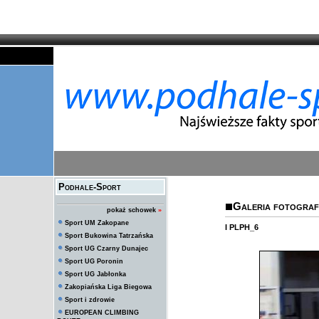
Podhale-Sport
Galeria fotografi
pokaż schowek
»
Sport UM Zakopane
I PLPH_6
Sport Bukowina Tatrzańska
Sport UG Czarny Dunajec
Sport UG Poronin
Sport UG Jabłonka
Zakopiańska Liga Biegowa
Sport i zdrowie
EUROPEAN CLIMBING