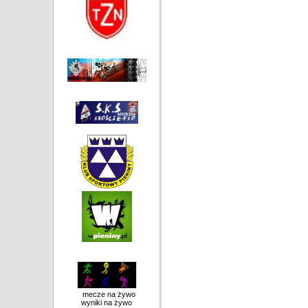
mecze na żywo
wyniki na żywo