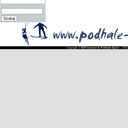
Copyright ©
MATinternet & Podhale-Sport
- ZAKO