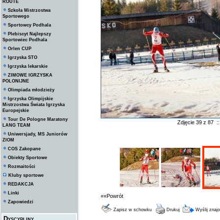
ROUTE
Szkoła Mistrzostwa
Sportowego
Sportowcy Podhala
Plebiscyt Najlepszy
Sportowiec Podhala
Orlen CUP
Igrzyska STO
Igrzyska lekarskie
ZIMOWE IGRZYSKA
POLONIJNE
Olimpiada młodzieży
Igrzyska Olimpijskie
Mistrzostwa Świata Igrzyska
Europejskie
Tour De Pologne Maratony
Zdjęcie 39 z 87 
LANG TEAM
Uniwersjady, MS Juniorów
ZIOM
COS Zakopane
Obiekty Sportowe
Rozmaitości
Kluby sportowe
REDAKCJA
Linki
««Powrót
Zapowiedzi
Zapisz w schowku
Drukuj
Wyślij zna
Dyscypliny