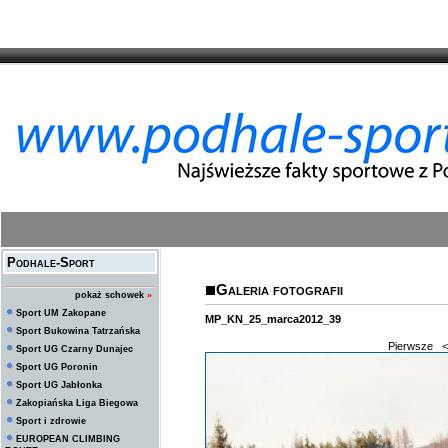
Podhale-Sport
Galeria fotografii
pokaż schowek
»
Sport UM Zakopane
MP_KN_25_marca2012_39
Sport Bukowina Tatrzańska
Pierwsze
<
Sport UG Czarny Dunajec
Sport UG Poronin
Sport UG Jabłonka
Zakopiańska Liga Biegowa
Sport i zdrowie
EUROPEAN CLIMBING