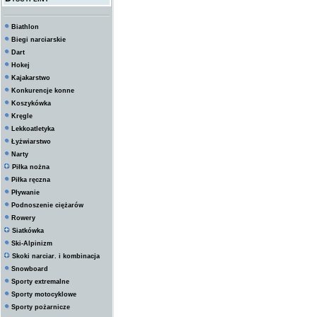
Biathlon
Biegi narciarskie
Dart
Hokej
Kajakarstwo
Konkurencje konne
Koszykówka
Kręgle
Lekkoatletyka
Łyżwiarstwo
Narty
Piłka nożna
Piłka ręczna
Pływanie
Podnoszenie ciężarów
Rowery
Siatkówka
Ski-Alpinizm
Skoki narciar. i kombinacja
Snowboard
Sporty extremalne
Sporty motocyklowe
Sporty pożarnicze