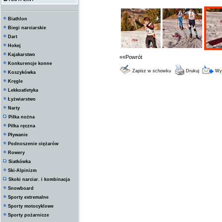
Biathlon
Biegi narciarskie
Dart
Hokej
Kajakarstwo
««Powrót
Konkurencje konne
Zapisz w schowku
Drukuj
Wyś
Koszykówka
Kręgle
Lekkoatletyka
Łyżwiarstwo
Narty
Piłka nożna
Piłka ręczna
Pływanie
Podnoszenie ciężarów
Rowery
Siatkówka
Ski-Alpinizm
Skoki narciar. i kombinacja
Snowboard
Sporty extremalne
Sporty motocyklowe
Sporty pożarnicze