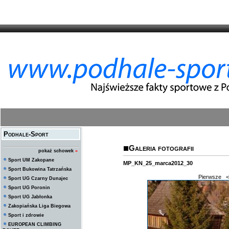
Podhale-Sport
Galeria fotografii
pokaż schowek
»
Sport UM Zakopane
MP_KN_25_marca2012_30
Sport Bukowina Tatrzańska
Pierwsze
<
Sport UG Czarny Dunajec
Sport UG Poronin
Sport UG Jabłonka
Zakopiańska Liga Biegowa
Sport i zdrowie
EUROPEAN CLIMBING