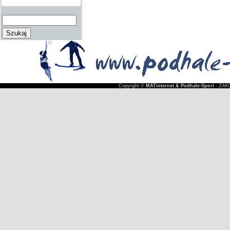
Copyright ©
MATinternet & Podhale-Sport
- ZAKO