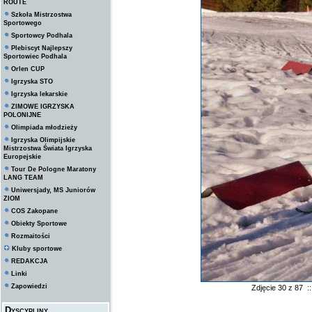
ROUTE
Szkoła Mistrzostwa
Sportowego
Sportowcy Podhala
Plebiscyt Najlepszy
Sportowiec Podhala
Orlen CUP
Igrzyska STO
Igrzyska lekarskie
ZIMOWE IGRZYSKA
POLONIJNE
Olimpiada młodzieży
Igrzyska Olimpijskie
Mistrzostwa Świata Igrzyska
Europejskie
Tour De Pologne Maratony
LANG TEAM
Uniwersjady, MS Juniorów
ZIOM
COS Zakopane
Obiekty Sportowe
Rozmaitości
Kluby sportowe
REDAKCJA
Linki
Zapowiedzi
Zdjęcie 30 z 87 
Dyscypliny