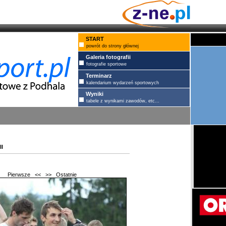
START
powrót do strony głównej
Galeria fotografii
fotografie sportowe
Terminarz
kalendarium wydarzeń sportowych
Wyniki
tabele z wynikami zawodów, etc...
i
Pierwsze
<<
>>
Ostatnie