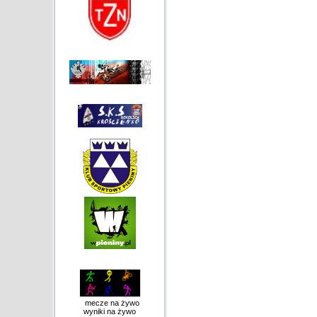
mecze na żywo
wyniki na żywo