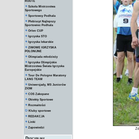
ROUTE
Szkoła Mistrzostwa
Sportowego
Sportowcy Podhala
Plebiscyt Najlepszy
Sportowiec Podhala
Orlen CUP
Igrzyska STO
Igrzyska lekarskie
ZIMOWE IGRZYSKA
POLONIJNE
Olimpiada młodzieży
Igrzyska Olimpijskie
Mistrzostwa Świata Igrzyska
Europejskie
Tour De Pologne Maratony
LANG TEAM
Uniwersjady, MS Juniorów
ZIOM
COS Zakopane
Obiekty Sportowe
Rozmaitości
Kluby sportowe
REDAKCJA
Linki
Zapowiedzi
Zd
Dyscypliny