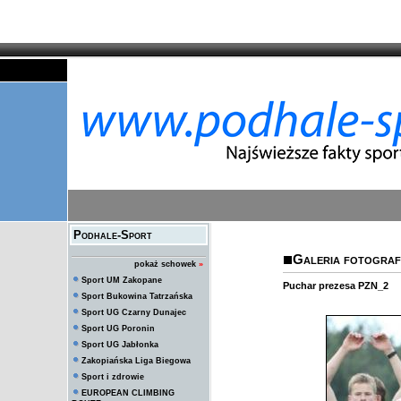
Podhale-Sport
Galeria fotografi
pokaż schowek
»
Sport UM Zakopane
Puchar prezesa PZN_2
Sport Bukowina Tatrzańska
Sport UG Czarny Dunajec
Sport UG Poronin
Sport UG Jabłonka
Zakopiańska Liga Biegowa
Sport i zdrowie
EUROPEAN CLIMBING