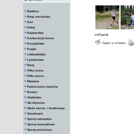
Biathlon
Biegi narciarskie
Dart
Hokej
Kajakarstwo
««Powrót
Konkurencje konne
Zapisz w schowku
Koszykówka
Kręgle
Lekkoatletyka
Łyżwiarstwo
Narty
Piłka nożna
Piłka ręczna
Pływanie
Podnoszenie ciężarów
Rowery
Siatkówka
Ski-Alpinizm
Skoki narciar. i kombinacja
Snowboard
Sporty extremalne
Sporty motocyklowe
Sporty pożarnicze