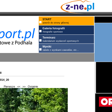
START
powrót do strony głównej
Galeria fotografii
fotografie sportowe
Terminarz
kalendarium wydarzeń sportowych
Wyniki
tabele z wynikami zawodów, etc...
i
2014_20
Pierwsze
<<
>>
Ostatnie