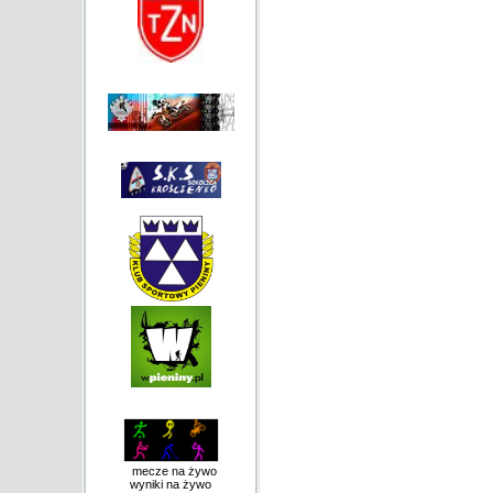
mecze na żywo
wyniki na żywo