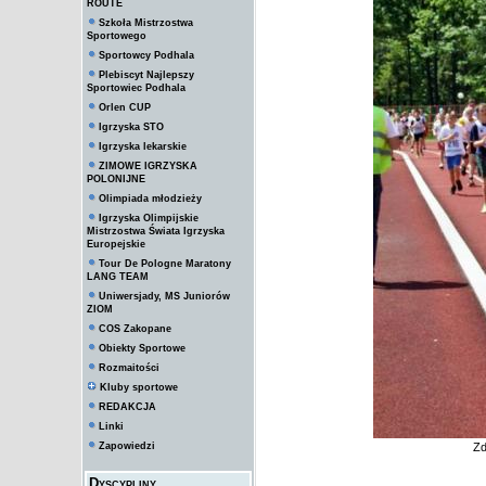
ROUTE
Szkoła Mistrzostwa
Sportowego
Sportowcy Podhala
Plebiscyt Najlepszy
Sportowiec Podhala
Orlen CUP
Igrzyska STO
Igrzyska lekarskie
ZIMOWE IGRZYSKA
POLONIJNE
Olimpiada młodzieży
Igrzyska Olimpijskie
Mistrzostwa Świata Igrzyska
Europejskie
Tour De Pologne Maratony
LANG TEAM
Uniwersjady, MS Juniorów
ZIOM
COS Zakopane
Obiekty Sportowe
Rozmaitości
Kluby sportowe
REDAKCJA
Linki
Zapowiedzi
Zd
Dyscypliny