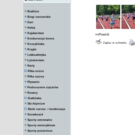
Biathlon
Biegi narciarskie
Dart
Hokej
Kajakarstwo
««Powrót
Konkurencje konne
Zapisz w schowku
Koszykówka
Kręgle
Lekkoatletyka
Łyżwiarstwo
Narty
Piłka nożna
Piłka ręczna
Pływanie
Podnoszenie ciężarów
Rowery
Siatkówka
Ski-Alpinizm
Skoki narciar. i kombinacja
Snowboard
Sporty extremalne
Sporty motocyklowe
Sporty pożarnicze