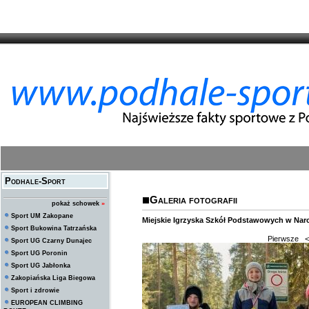
Podhale-Sport
Galeria fotografii
pokaż schowek
»
Sport UM Zakopane
Miejskie Igrzyska Szkół Podstawowych w Narc
Sport Bukowina Tatrzańska
Pierwsze
<
Sport UG Czarny Dunajec
Sport UG Poronin
Sport UG Jabłonka
Zakopiańska Liga Biegowa
Sport i zdrowie
EUROPEAN CLIMBING