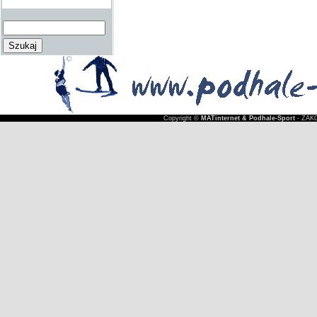
Copyright ©
MATinternet & Podhale-Sport
- ZAKO