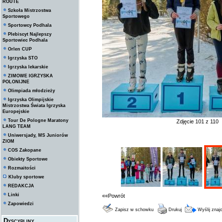
ROUTE
Szkoła Mistrzostwa
Sportowego
Sportowcy Podhala
Plebiscyt Najlepszy
Sportowiec Podhala
Orlen CUP
Igrzyska STO
Igrzyska lekarskie
ZIMOWE IGRZYSKA
POLONIJNE
Olimpiada młodzieży
Igrzyska Olimpijskie
Mistrzostwa Świata Igrzyska
Europejskie
Tour De Pologne Maratony
Zdjęcie 101 z 110
LANG TEAM
Uniwersjady, MS Juniorów
ZIOM
COS Zakopane
Obiekty Sportowe
Rozmaitości
Kluby sportowe
REDAKCJA
Linki
««Powrót
Zapowiedzi
Zapisz w schowku
Drukuj
Wyślij zna
Dyscypliny