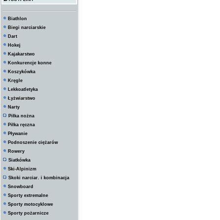
Biathlon
Biegi narciarskie
Dart
Hokej
Kajakarstwo
Konkurencje konne
Koszykówka
Kręgle
Lekkoatletyka
Łyżwiarstwo
Narty
Piłka nożna
Piłka ręczna
Pływanie
Podnoszenie ciężarów
Rowery
Siatkówka
Ski-Alpinizm
Skoki narciar. i kombinacja
Snowboard
Sporty extremalne
Sporty motocyklowe
Sporty pożarnicze