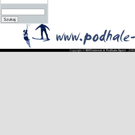
Copyright ©
MATinternet & Podhale-Sport
- ZAKO