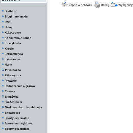
Zapisz w schowku
Drukuj
Wyślij zna
Biathlon
Biegi narciarskie
Dart
Hokej
Kajakarstwo
Konkurencje konne
Koszykówka
Kręgle
Lekkoatletyka
Łyżwiarstwo
Narty
Piłka nożna
Piłka ręczna
Pływanie
Podnoszenie ciężarów
Rowery
Siatkówka
Ski-Alpinizm
Skoki narciar. i kombinacja
Snowboard
Sporty extremalne
Sporty motocyklowe
Sporty pożarnicze