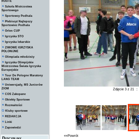
ROUTE
Szkoła Mistrzostwa
Sportowego
Sportowcy Podhala
Plebiscyt Najlepszy
Sportowiec Podhala
Orlen CUP
Igrzyska STO
Igrzyska lekarskie
ZIMOWE IGRZYSKA
POLONIJNE
Olimpiada młodzieży
Igrzyska Olimpijskie
Mistrzostwa Świata Igrzyska
Europejskie
Tour De Pologne Maratony
LANG TEAM
Uniwersjady, MS Juniorów
ZIOM
Zdjęcie 3 z 21 :
COS Zakopane
Obiekty Sportowe
Rozmaitości
Kluby sportowe
REDAKCJA
Linki
Zapowiedzi
««Powrót
Dyscypliny