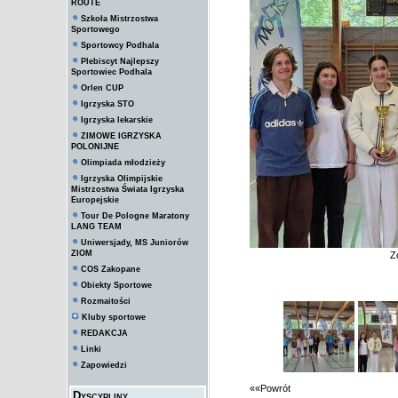
ROUTE
Szkoła Mistrzostwa
Sportowego
Sportowcy Podhala
Plebiscyt Najlepszy
Sportowiec Podhala
Orlen CUP
Igrzyska STO
Igrzyska lekarskie
ZIMOWE IGRZYSKA
POLONIJNE
Olimpiada młodzieży
Igrzyska Olimpijskie
Mistrzostwa Świata Igrzyska
Europejskie
Tour De Pologne Maratony
LANG TEAM
Uniwersjady, MS Juniorów
ZIOM
Z
COS Zakopane
Obiekty Sportowe
Rozmaitości
Kluby sportowe
REDAKCJA
Linki
Zapowiedzi
««Powrót
Dyscypliny