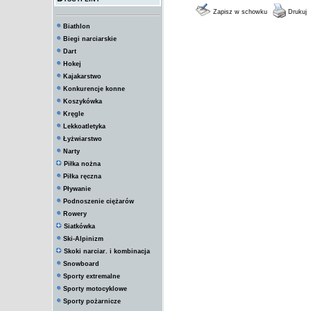
Zapisz w schowku
Drukuj
Biathlon
Biegi narciarskie
Dart
Hokej
Kajakarstwo
Konkurencje konne
Koszykówka
Kręgle
Lekkoatletyka
Łyżwiarstwo
Narty
Piłka nożna
Piłka ręczna
Pływanie
Podnoszenie ciężarów
Rowery
Siatkówka
Ski-Alpinizm
Skoki narciar. i kombinacja
Snowboard
Sporty extremalne
Sporty motocyklowe
Sporty pożarnicze