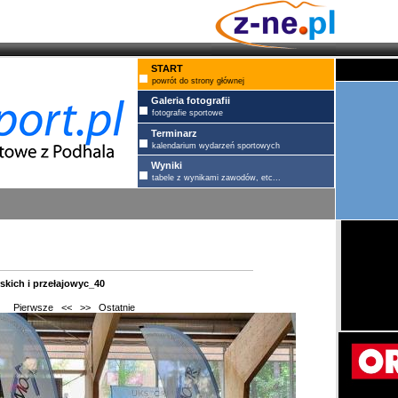
START
powrót do strony głównej
Galeria fotografii
fotografie sportowe
Terminarz
kalendarium wydarzeń sportowych
Wyniki
tabele z wynikami zawodów, etc...
skich i przełajowyc_40
Pierwsze
<<
>>
Ostatnie