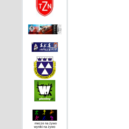
mecze na żywo
wyniki na żywo