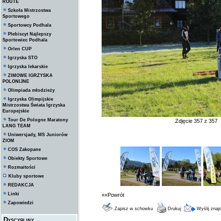
ROUTE
Szkoła Mistrzostwa
Sportowego
Sportowcy Podhala
Plebiscyt Najlepszy
Sportowiec Podhala
Orlen CUP
Igrzyska STO
Igrzyska lekarskie
ZIMOWE IGRZYSKA
POLONIJNE
Olimpiada młodzieży
Igrzyska Olimpijskie
Mistrzostwa Świata Igrzyska
Europejskie
Tour De Pologne Maratony
Zdjęcie 357 z 357
LANG TEAM
Uniwersjady, MS Juniorów
ZIOM
COS Zakopane
Obiekty Sportowe
Rozmaitości
Kluby sportowe
REDAKCJA
Linki
««Powrót
Zapowiedzi
Zapisz w schowku
Drukuj
Wyślij zna
Dyscypliny