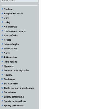
Biathlon
Biegi narciarskie
Dart
Hokej
Kajakarstwo
Konkurencje konne
Koszykówka
Kręgle
Lekkoatletyka
Łyżwiarstwo
Narty
Piłka nożna
Piłka ręczna
Pływanie
Podnoszenie ciężarów
Rowery
Siatkówka
Ski-Alpinizm
Skoki narciar. i kombinacja
Snowboard
Sporty extremalne
Sporty motocyklowe
Sporty pożarnicze