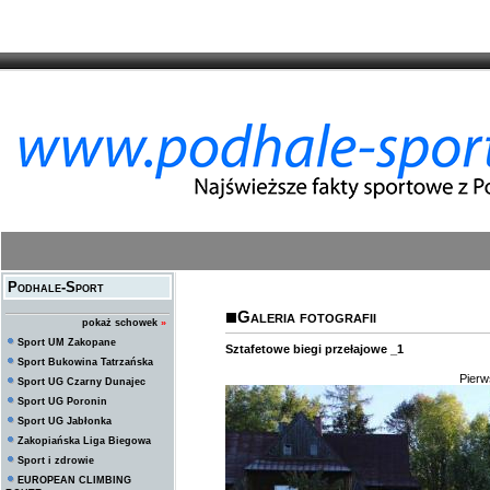
Podhale-Sport
Galeria fotografii
pokaż schowek
»
Sport UM Zakopane
Sztafetowe biegi przełajowe _1
Sport Bukowina Tatrzańska
Pier
Sport UG Czarny Dunajec
Sport UG Poronin
Sport UG Jabłonka
Zakopiańska Liga Biegowa
Sport i zdrowie
EUROPEAN CLIMBING