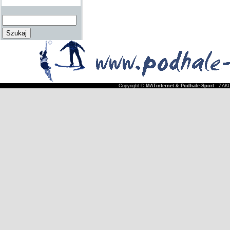
Copyright ©
MATinternet & Podhale-Sport
- ZAKO