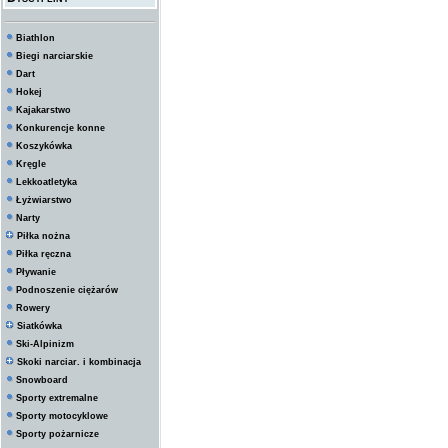
Biathlon
Biegi narciarskie
Dart
Hokej
Kajakarstwo
Konkurencje konne
Koszykówka
Kręgle
Lekkoatletyka
Łyżwiarstwo
Narty
Piłka nożna
Piłka ręczna
Pływanie
Podnoszenie ciężarów
Rowery
Siatkówka
Ski-Alpinizm
Skoki narciar. i kombinacja
Snowboard
Sporty extremalne
Sporty motocyklowe
Sporty pożarnicze