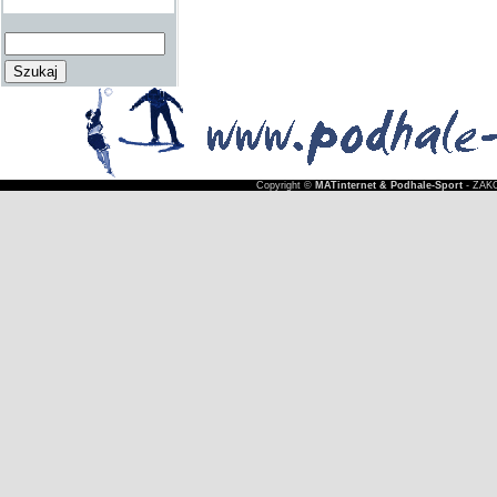
Copyright ©
MATinternet & Podhale-Sport
- ZAKO