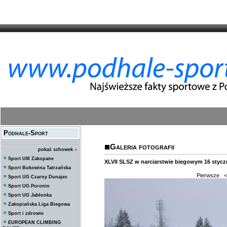
Podhale-Sport
Galeria fotografii
pokaż schowek
»
Sport UM Zakopane
XLVII SLSZ w narciarstwie biegowym 16 stycz
Sport Bukowina Tatrzańska
Pierwsze
<
Sport UG Czarny Dunajec
Sport UG Poronin
Sport UG Jabłonka
Zakopiańska Liga Biegowa
Sport i zdrowie
EUROPEAN CLIMBING