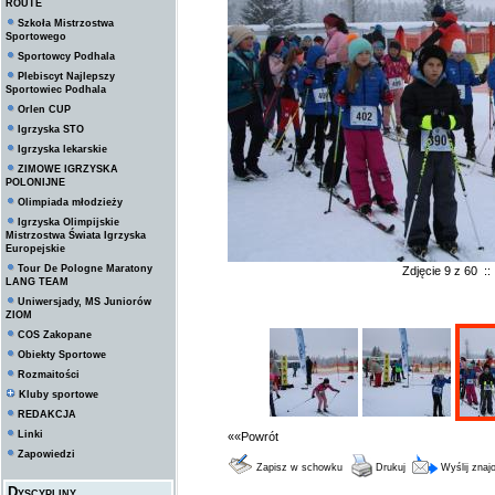
ROUTE
Szkoła Mistrzostwa
Sportowego
Sportowcy Podhala
Plebiscyt Najlepszy
Sportowiec Podhala
Orlen CUP
Igrzyska STO
Igrzyska lekarskie
ZIMOWE IGRZYSKA
POLONIJNE
Olimpiada młodzieży
Igrzyska Olimpijskie
Mistrzostwa Świata Igrzyska
Europejskie
Tour De Pologne Maratony
Zdjęcie 9 z 60 :
LANG TEAM
Uniwersjady, MS Juniorów
ZIOM
COS Zakopane
Obiekty Sportowe
Rozmaitości
Kluby sportowe
REDAKCJA
Linki
««Powrót
Zapowiedzi
Zapisz w schowku
Drukuj
Wyślij zna
Dyscypliny