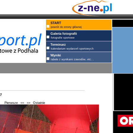
START
powrót do strony głównej
Galeria fotografii
fotografie sportowe
Terminarz
kalendarium wydarzeń sportowych
Wyniki
tabele z wynikami zawodów, etc...
7
Pierwsze
<<
>>
Ostatnie