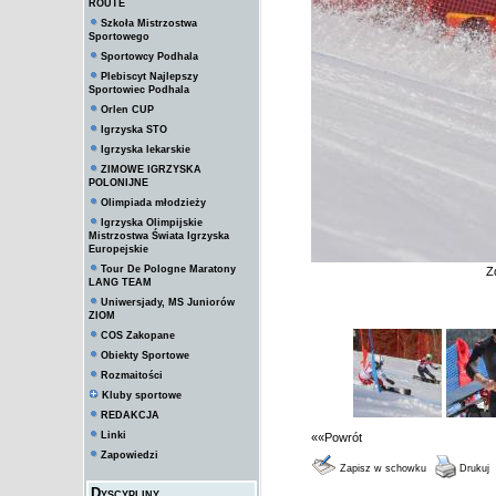
ROUTE
Szkoła Mistrzostwa
Sportowego
Sportowcy Podhala
Plebiscyt Najlepszy
Sportowiec Podhala
Orlen CUP
Igrzyska STO
Igrzyska lekarskie
ZIMOWE IGRZYSKA
POLONIJNE
Olimpiada młodzieży
Igrzyska Olimpijskie
Mistrzostwa Świata Igrzyska
Europejskie
Tour De Pologne Maratony
Z
LANG TEAM
Uniwersjady, MS Juniorów
ZIOM
COS Zakopane
Obiekty Sportowe
Rozmaitości
Kluby sportowe
REDAKCJA
Linki
««Powrót
Zapowiedzi
Zapisz w schowku
Drukuj
Dyscypliny