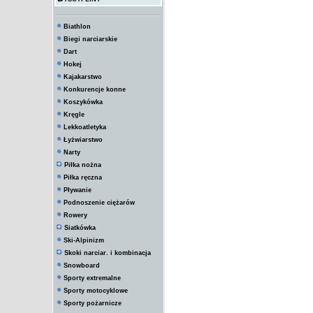
Biathlon
Biegi narciarskie
Dart
Hokej
Kajakarstwo
Konkurencje konne
Koszykówka
Kręgle
Lekkoatletyka
Łyżwiarstwo
Narty
Piłka nożna
Piłka ręczna
Pływanie
Podnoszenie ciężarów
Rowery
Siatkówka
Ski-Alpinizm
Skoki narciar. i kombinacja
Snowboard
Sporty extremalne
Sporty motocyklowe
Sporty pożarnicze