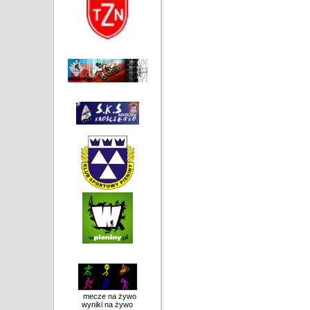
mecze na żywo
wyniki na żywo