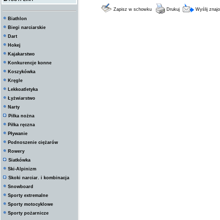
Zapisz w schowku
Drukuj
Wyślij zna
Biathlon
Biegi narciarskie
Dart
Hokej
Kajakarstwo
Konkurencje konne
Koszykówka
Kręgle
Lekkoatletyka
Łyżwiarstwo
Narty
Piłka nożna
Piłka ręczna
Pływanie
Podnoszenie ciężarów
Rowery
Siatkówka
Ski-Alpinizm
Skoki narciar. i kombinacja
Snowboard
Sporty extremalne
Sporty motocyklowe
Sporty pożarnicze