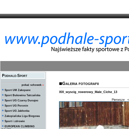
Podhale-Sport
Galeria fotografii
pokaż schowek
»
Sport UM Zakopane
XIX_wyscig_rowerowy_Male_Ciche_13
Sport Bukowina Tatrzańska
Pierwsze
<
Sport UG Czarny Dunajec
Sport UG Poronin
Sport UG Jabłonka
Zakopiańska Liga Biegowa
Sport i zdrowie
EUROPEAN CLIMBING