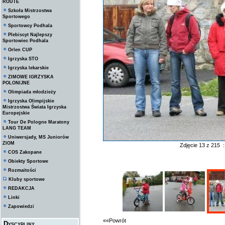
ROUTE
Szkoła Mistrzostwa
Sportowego
Sportowcy Podhala
Plebiscyt Najlepszy
Sportowiec Podhala
Orlen CUP
Igrzyska STO
Igrzyska lekarskie
ZIMOWE IGRZYSKA
POLONIJNE
Olimpiada młodzieży
Igrzyska Olimpijskie
Mistrzostwa Świata Igrzyska
Europejskie
Tour De Pologne Maratony
LANG TEAM
Uniwersjady, MS Juniorów
ZIOM
Zdjęcie 13 z 215 
COS Zakopane
Obiekty Sportowe
Rozmaitości
Kluby sportowe
REDAKCJA
Linki
Zapowiedzi
««Powrót
Dyscypliny