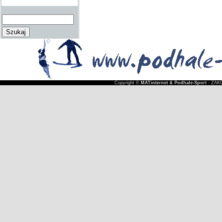
Copyright ©
MATinternet & Podhale-Sport
- ZAKO