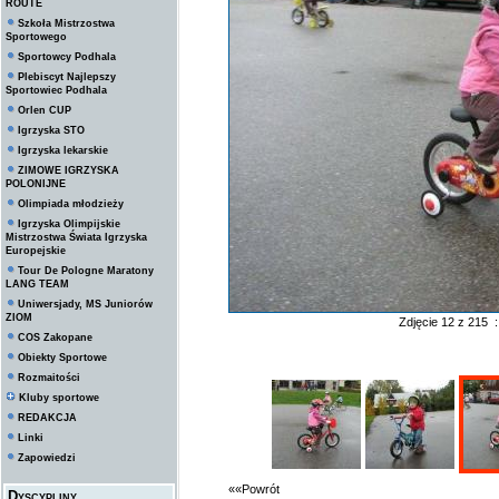
ROUTE
Szkoła Mistrzostwa
Sportowego
Sportowcy Podhala
Plebiscyt Najlepszy
Sportowiec Podhala
Orlen CUP
Igrzyska STO
Igrzyska lekarskie
ZIMOWE IGRZYSKA
POLONIJNE
Olimpiada młodzieży
Igrzyska Olimpijskie
Mistrzostwa Świata Igrzyska
Europejskie
Tour De Pologne Maratony
LANG TEAM
Uniwersjady, MS Juniorów
ZIOM
Zdjęcie 12 z 215 
COS Zakopane
Obiekty Sportowe
Rozmaitości
Kluby sportowe
REDAKCJA
Linki
Zapowiedzi
««Powrót
Dyscypliny