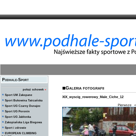
Podhale-Sport
Galeria fotografii
pokaż schowek
»
Sport UM Zakopane
XIX_wyscig_rowerowy_Male_Ciche_12
Sport Bukowina Tatrzańska
Pierwsze
<
Sport UG Czarny Dunajec
Sport UG Poronin
Sport UG Jabłonka
Zakopiańska Liga Biegowa
Sport i zdrowie
EUROPEAN CLIMBING