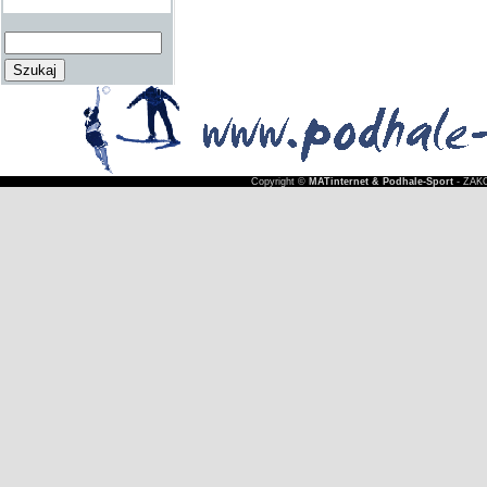
Copyright ©
MATinternet & Podhale-Sport
- ZAKO