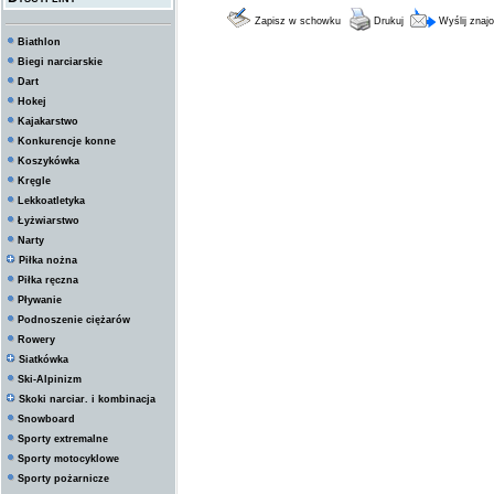
Zapisz w schowku
Drukuj
Wyślij zna
Biathlon
Biegi narciarskie
Dart
Hokej
Kajakarstwo
Konkurencje konne
Koszykówka
Kręgle
Lekkoatletyka
Łyżwiarstwo
Narty
Piłka nożna
Piłka ręczna
Pływanie
Podnoszenie ciężarów
Rowery
Siatkówka
Ski-Alpinizm
Skoki narciar. i kombinacja
Snowboard
Sporty extremalne
Sporty motocyklowe
Sporty pożarnicze