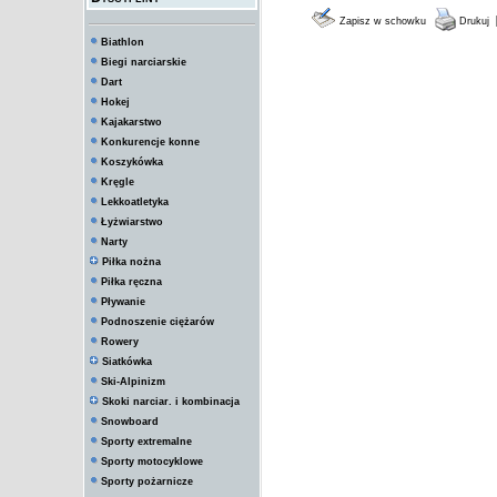
Zapisz w schowku
Drukuj
Biathlon
Biegi narciarskie
Dart
Hokej
Kajakarstwo
Konkurencje konne
Koszykówka
Kręgle
Lekkoatletyka
Łyżwiarstwo
Narty
Piłka nożna
Piłka ręczna
Pływanie
Podnoszenie ciężarów
Rowery
Siatkówka
Ski-Alpinizm
Skoki narciar. i kombinacja
Snowboard
Sporty extremalne
Sporty motocyklowe
Sporty pożarnicze