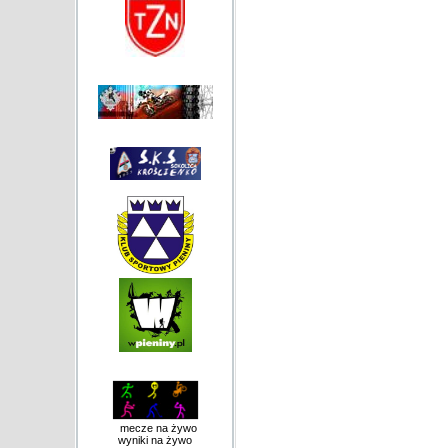
mecze na żywo
wyniki na żywo