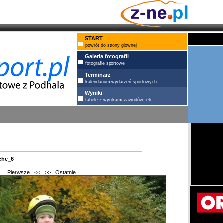
START
powrót do strony głównej
Galeria fotografii
fotografie sportowe
Terminarz
kalendarium wydarzeń sportowych
Wyniki
tabele z wynikami zawodów, etc...
che_6
Pierwsze
<<
>>
Ostatnie