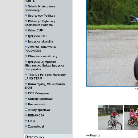
ROUTE
Szkoła Mistrzostwa
Sportowego
Sportowcy Podhala
Plebiscyt Najlepszy
Sportowiec Podhala
Orlen CUP
Igrzyska STO
Igrzyska lekarskie
ZIMOWE IGRZYSKA
POLONIJNE
Olimpiada młodzieży
Igrzyska Olimpijskie
Mistrzostwa Świata Igrzyska
Europejskie
Tour De Pologne Maratony
LANG TEAM
Uniwersjady, MS Juniorów
ZIOM
Zd
COS Zakopane
Obiekty Sportowe
Rozmaitości
Kluby sportowe
REDAKCJA
Linki
Zapowiedzi
««Powrót
Dyscypliny