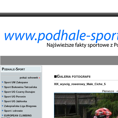
Podhale-Sport
Galeria fotografii
pokaż schowek
»
Sport UM Zakopane
XIX_wyscig_rowerowy_Male_Ciche_5
Sport Bukowina Tatrzańska
Pierwsze
<
Sport UG Czarny Dunajec
Sport UG Poronin
Sport UG Jabłonka
Zakopiańska Liga Biegowa
Sport i zdrowie
EUROPEAN CLIMBING