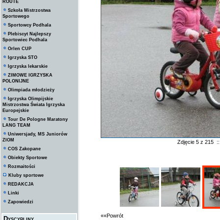
ROUTE
Szkoła Mistrzostwa
Sportowego
Sportowcy Podhala
Plebiscyt Najlepszy
Sportowiec Podhala
Orlen CUP
Igrzyska STO
Igrzyska lekarskie
ZIMOWE IGRZYSKA
POLONIJNE
Olimpiada młodzieży
Igrzyska Olimpijskie
Mistrzostwa Świata Igrzyska
Europejskie
Tour De Pologne Maratony
LANG TEAM
Uniwersjady, MS Juniorów
ZIOM
Zdjęcie 5 z 215 
COS Zakopane
Obiekty Sportowe
Rozmaitości
Kluby sportowe
REDAKCJA
Linki
Zapowiedzi
««Powrót
Dyscypliny