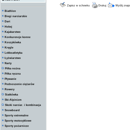
Zapisz w schowku
Drukuj
Wyślij zna
Biathlon
Biegi narciarskie
Dart
Hokej
Kajakarstwo
Konkurencje konne
Koszykówka
Kręgle
Lekkoatletyka
Łyżwiarstwo
Narty
Piłka nożna
Piłka ręczna
Pływanie
Podnoszenie ciężarów
Rowery
Siatkówka
Ski-Alpinizm
Skoki narciar. i kombinacja
Snowboard
Sporty extremalne
Sporty motocyklowe
Sporty pożarnicze