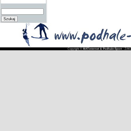
Copyright ©
MATinternet & Podhale-Sport
- ZAKO