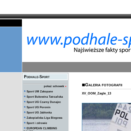
Podhale-Sport
Galeria fotografii
pokaż schowek
»
Sport UM Zakopane
XV_OOM_Zagle_13
Sport Bukowina Tatrzańska
Sport UG Czarny Dunajec
Sport UG Poronin
Sport UG Jabłonka
Zakopiańska Liga Biegowa
Sport i zdrowie
EUROPEAN CLIMBING