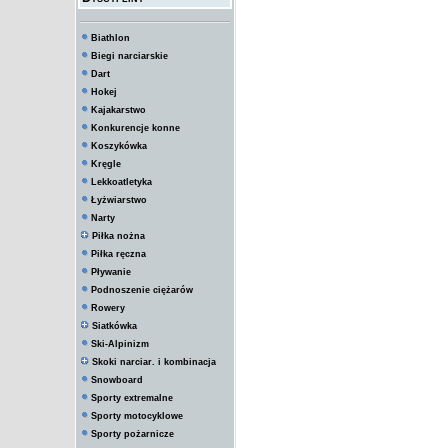
Biathlon
Biegi narciarskie
Dart
Hokej
Kajakarstwo
Konkurencje konne
Koszykówka
Kręgle
Lekkoatletyka
Łyżwiarstwo
Narty
Piłka nożna
Piłka ręczna
Pływanie
Podnoszenie ciężarów
Rowery
Siatkówka
Ski-Alpinizm
Skoki narciar. i kombinacja
Snowboard
Sporty extremalne
Sporty motocyklowe
Sporty pożarnicze