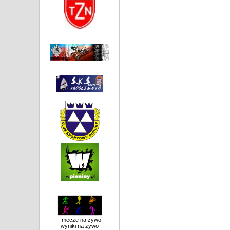
mecze na żywo
wyniki na żywo