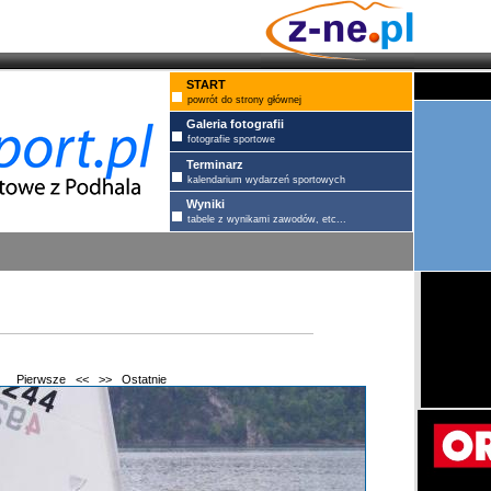
START
powrót do strony głównej
Galeria fotografii
fotografie sportowe
Terminarz
kalendarium wydarzeń sportowych
Wyniki
tabele z wynikami zawodów, etc...
Pierwsze
<<
>>
Ostatnie