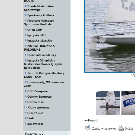
ROUTE
Szkoła Mistrzostwa
Sportowego
Sportowcy Podhala
Plebiscyt Najlepszy
Sportowiec Podhala
Orlen CUP
Igrzyska STO
Igrzyska lekarskie
ZIMOWE IGRZYSKA
POLONIJNE
Olimpiada młodzieży
Igrzyska Olimpijskie
Mistrzostwa Świata Igrzyska
Europejskie
Tour De Pologne Maratony
Zd
LANG TEAM
Uniwersjady, MS Juniorów
ZIOM
COS Zakopane
Obiekty Sportowe
Rozmaitości
Kluby sportowe
REDAKCJA
Linki
««Powrót
Zapowiedzi
Zapisz w schowku
Drukuj
Dyscypliny