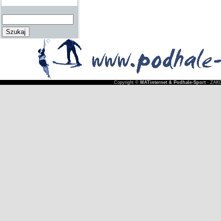
Copyright ©
MATinternet & Podhale-Sport
- ZAKO