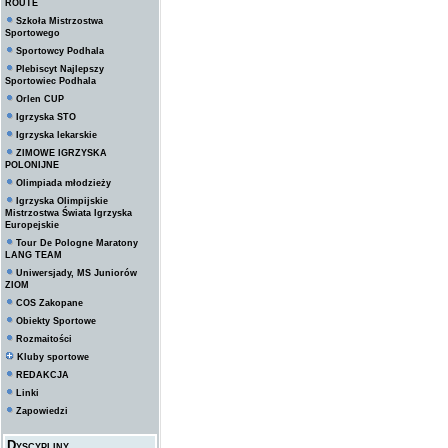
ROUTE
Szkoła Mistrzostwa
Sportowego
Sportowcy Podhala
Plebiscyt Najlepszy
Sportowiec Podhala
Orlen CUP
Igrzyska STO
Igrzyska lekarskie
ZIMOWE IGRZYSKA
POLONIJNE
Olimpiada młodzieży
Igrzyska Olimpijskie
Mistrzostwa Świata Igrzyska
Europejskie
Tour De Pologne Maratony
LANG TEAM
Uniwersjady, MS Juniorów
ZIOM
COS Zakopane
Obiekty Sportowe
Rozmaitości
Kluby sportowe
REDAKCJA
Linki
Zapowiedzi
Dyscypliny