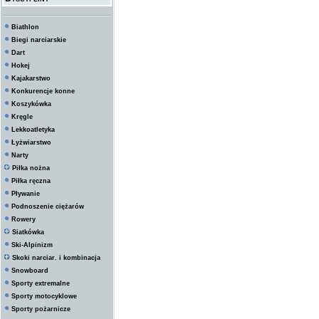
Biathlon
Biegi narciarskie
Dart
Hokej
Kajakarstwo
Konkurencje konne
Koszykówka
Kręgle
Lekkoatletyka
Łyżwiarstwo
Narty
Piłka nożna
Piłka ręczna
Pływanie
Podnoszenie ciężarów
Rowery
Siatkówka
Ski-Alpinizm
Skoki narciar. i kombinacja
Snowboard
Sporty extremalne
Sporty motocyklowe
Sporty pożarnicze