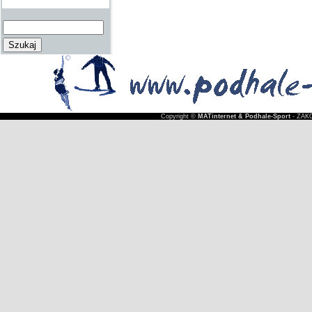
Copyright ©
MATinternet & Podhale-Sport
- ZAKO