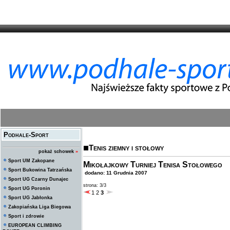
Podhale-Sport
Tenis ziemny i stołowy
pokaż schowek
»
Sport UM Zakopane
Mikołajkowy Turniej Tenisa Stołowego
Sport Bukowina Tatrzańska
dodano: 11 Grudnia 2007
Sport UG Czarny Dunajec
strona: 3/3
Sport UG Poronin
1
2
3
Sport UG Jabłonka
Zakopiańska Liga Biegowa
Sport i zdrowie
EUROPEAN CLIMBING