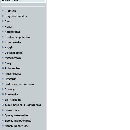
Biathlon
Biegi narciarskie
Dart
Hokej
Kajakarstwo
Konkurencje konne
Koszykówka
Kręgle
Lekkoatletyka
Łyżwiarstwo
Narty
Piłka nożna
Piłka ręczna
Pływanie
Podnoszenie ciężarów
Rowery
Siatkówka
Ski-Alpinizm
Skoki narciar. i kombinacja
Snowboard
Sporty extremalne
Sporty motocyklowe
Sporty pożarnicze