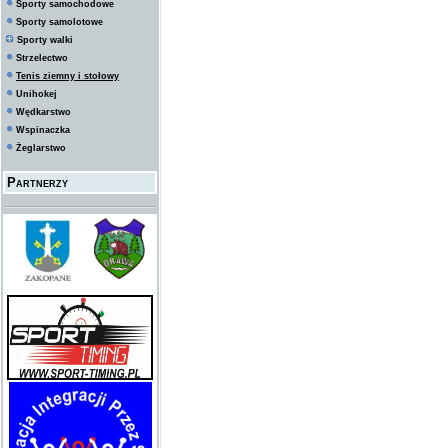
Sporty samochodowe
Sporty samolotowe
Sporty walki
Strzelectwo
Tenis ziemny i stołowy
Unihokej
Wędkarstwo
Wspinaczka
Żeglarstwo
Partnerzy