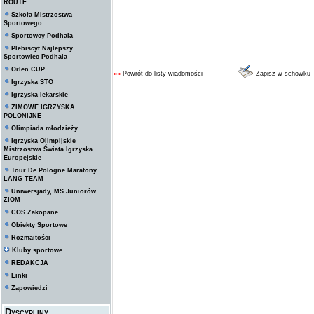
ROUTE
Szkoła Mistrzostwa
Sportowego
Sportowcy Podhala
Plebiscyt Najlepszy
Sportowiec Podhala
Orlen CUP
««
Powrót do listy wiadomości
Zapisz w schowku
Igrzyska STO
Igrzyska lekarskie
ZIMOWE IGRZYSKA
POLONIJNE
Olimpiada młodzieży
Igrzyska Olimpijskie
Mistrzostwa Świata Igrzyska
Europejskie
Tour De Pologne Maratony
LANG TEAM
Uniwersjady, MS Juniorów
ZIOM
COS Zakopane
Obiekty Sportowe
Rozmaitości
Kluby sportowe
REDAKCJA
Linki
Zapowiedzi
Dyscypliny