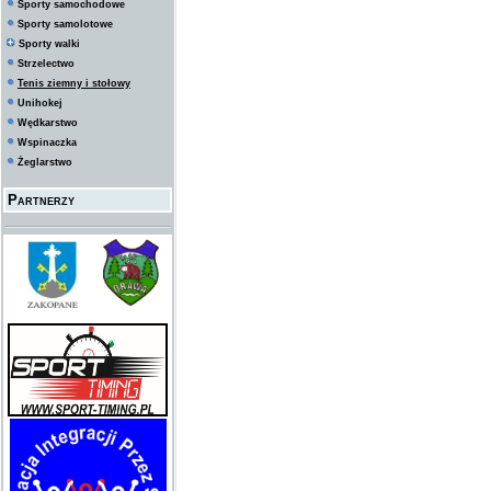
Sporty samochodowe
Sporty samolotowe
Sporty walki
Strzelectwo
Tenis ziemny i stołowy
Unihokej
Wędkarstwo
Wspinaczka
Żeglarstwo
Partnerzy