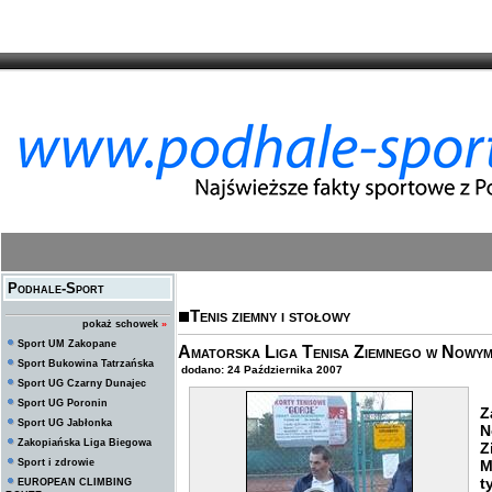
Podhale-Sport
Tenis ziemny i stołowy
pokaż schowek
»
Sport UM Zakopane
Amatorska Liga Tenisa Ziemnego w Nowym
Sport Bukowina Tatrzańska
dodano: 24 Października 2007
Sport UG Czarny Dunajec
Sport UG Poronin
Z
Sport UG Jabłonka
N
Zakopiańska Liga Biegowa
Z
Sport i zdrowie
M
t
EUROPEAN CLIMBING