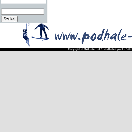
Copyright ©
MATinternet & Podhale-Sport
- ZAKO