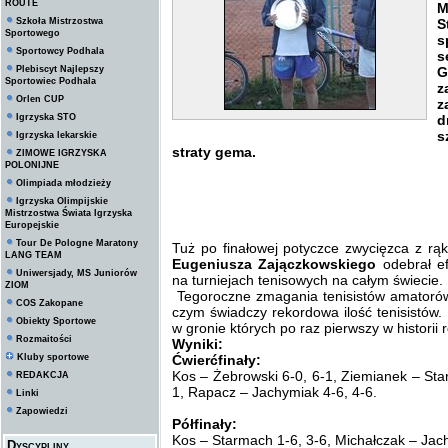
ROUTE
M
Szkoła Mistrzostwa
S
Sportowego
s
Sportowcy Podhala
s
Plebiscyt Najlepszy
G
Sportowiec Podhala
z
Orlen CUP
z
Igrzyska STO
d
s
Igrzyska lekarskie
straty gema.
ZIMOWE IGRZYSKA
POLONIJNE
Olimpiada młodzieży
Igrzyska Olimpijskie
Mistrzostwa Świata Igrzyska
Europejskie
Tour De Pologne Maratony
Tuż po finałowej potyczce zwycięzca z rą
LANG TEAM
Eugeniusza Zajączkowskiego
odebrał ef
Uniwersjady, MS Juniorów
na turniejach tenisowych na całym świecie.
ZIOM
Tegoroczne zmagania tenisistów amatorów
COS Zakopane
czym świadczy rekordowa ilość tenisistów.
Obiekty Sportowe
w gronie których po raz pierwszy w historii 
Rozmaitości
Wyniki:
Kluby sportowe
Ćwierćfinały:
Kos – Żebrowski 6-0, 6-1, Ziemianek – Sta
REDAKCJA
1, Rapacz – Jachymiak 4-6, 4-6.
Linki
Zapowiedzi
Półfinały:
Kos – Starmach 1-6, 3-6, Michałczak – Jach
Dyscypliny