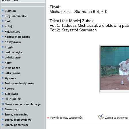
Finał:
Michałczak – Starmach 6-4, 6-0.
Biathlon
Biegi narciarskie
Tekst i fot: Maciej Zubek
Dart
Fot 1: Tadeusz Michałczak z efektowną pat
Hokej
Fot 2: Krzysztof Starmach
Kajakarstwo
Konkurencje konne
Koszykówka
Kręgle
Lekkoatletyka
Łyżwiarstwo
Narty
Piłka nożna
Piłka ręczna
Pływanie
Podnoszenie ciężarów
Rowery
Siatkówka
Ski-Alpinizm
Skoki narciar. i kombinacja
Snowboard
Sporty extremalne
««
Powrót do listy wiadomości
Zapisz w schowku
Sporty motocyklowe
Sporty pożarnicze