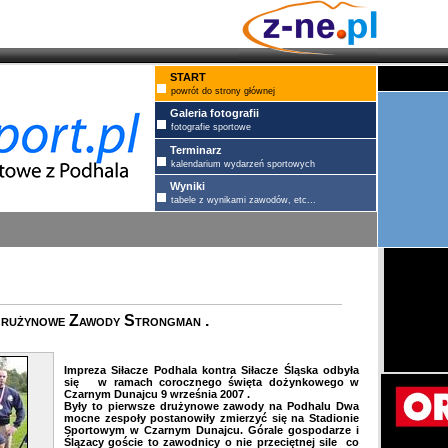
START
powrót do strony głównej
Galeria fotografii
fotografie sportowe
Terminarz
kalendarium wydarzeń sportowych
Wyniki
tabele z wynikami zawodów, etc...
Drużynowe Zawody Strongman .
Impreza Siłacze Podhala kontra Siłacze Śląska odbyła
się w ramach corocznego święta dożynkowego w
Czarnym Dunajcu 9 września 2007 .
Były to pierwsze drużynowe zawody na Podhalu Dwa
mocne zespoły postanowiły zmierzyć się na Stadionie
Sportowym w Czarnym Dunajcu. Górale gospodarze i
Ślązacy goście to zawodnicy o nie przeciętnej sile co