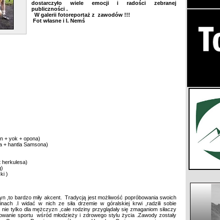
dostarczyło wiele emocji i radości zebranej
publiczności .
W galerii fotoreportaż z zawodów !!!
Fot własne i I. Nemś
on + yok + opona)
ka + hantla Samsona)
 herkulesa)
g)
ki )
yn ,to bardzo miły akcent. Tradycją jest możliwość popróbowania swoich
inach .I widać w nich ze siła drzemie w góralskiej krwi ,radzili sobie
nie tylko dla mężczyzn ,całe rodziny przyglądały się zmaganiom siłaczy
owanie sportu wśród młodzieży i zdrowego stylu życia .Zawody zostały