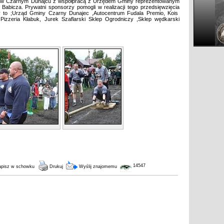
s w Czarnym Dunajcu z współpracą z Urzędem Gminy reprezentowanym
abicza. Prywatni sponsorzy pomogli w realizacji tego przedsięwzięcia
zy to ;Urząd Gminy Czarny Dunajec ,Autocentrum Fudala Premio, Kois
 Pizzeria Kłabuk, Jurek Szaflarski Sklep Ogrodniczy ,Sklep wędkarski
.
14547
pisz w schowku
Drukuj
Wyślij znajomemu