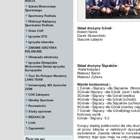
ROUTE
Szkoła Mistrzostwa
Sportowego
Sportowcy Podhala
Plebiscyt Najlepszy
Sportowiec Podhala
Skład drużyny Górali
:
Orlen CUP
Robert Nemś
Darek Skowroński
Igrzyska STO
Staszek Łabęcki
Igrzyska lekarskie
ZIMOWE IGRZYSKA
POLONIJNE
Olimpiada młodzieży
Igrzyska Olimpijskie
Skład drużyny Ślązaków
:
Mistrzostwa Świata Igrzyska
Rafał Kobylarz
Europejskie
Mateusz Baron
Tour De Pologne Maratony
Mateusz Zybura
LANG TEAM
Wyniki konkurencji ;
Uniwersjady, MS Juniorów
1 Górale –Ślązacy –dla Ślązaków (flinst
ZIOM
2Górale-Ślazacy –dla Górali (axel + bel
COS Zakopane
3Górale –Ślązacy –dla Górali (wędka)
4Górale –Ślązacy –dla Górali (schody)
Obiekty Sportowe
5Górale –Ślązacy –dla Ślązaków (uchwyt
Rozmaitości
6Górale –Ślązacy-dla Górali (martwy cią
7 Górale -Ślązacy –dla Górali(drąg szkoc
Kluby sportowe
Końcowy wynik :
REDAKCJA
Górale –Ślązacy -5:2
Linki
Gorący doping publiczności dla obu druż
Zapowiedzi
sił przez kibiców w niektórych dyscypl
wyśmienicie .Zawody siłowe to rozrywka 
.Imprezy tego typu maja na celu propag
Dyscypliny