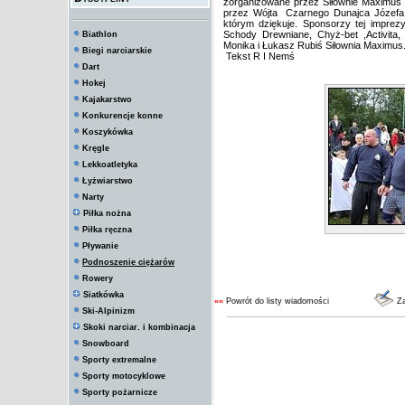
zorganizowane przez Siłownie Maximu
przez Wójta Czarnego Dunajca Józefa B
którym dziękuje. Sponsorzy tej impre
Schody Drewniane, Chyż-bet ,Activita,
Biathlon
Monika i Łukasz Rubiś Siłownia Maximus
Biegi narciarskie
Tekst R I Nemś
Dart
Hokej
Kajakarstwo
Konkurencje konne
Koszykówka
Kręgle
Lekkoatletyka
Łyżwiarstwo
Narty
Piłka nożna
Piłka ręczna
Pływanie
Podnoszenie ciężarów
Rowery
Siatkówka
««
Powrót do listy wiadomości
Za
Ski-Alpinizm
Skoki narciar. i kombinacja
Snowboard
Sporty extremalne
Sporty motocyklowe
Sporty pożarnicze