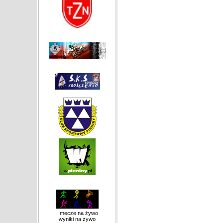
mecze na żywo
wyniki na żywo