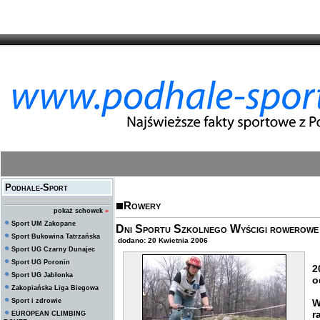
Podhale-Sport
Rowery
pokaż schowek
»
Sport UM Zakopane
Dni Sportu Szkolnego Wyścigi rowerow
Sport Bukowina Tatrzańska
dodano: 20 Kwietnia 2006
Sport UG Czarny Dunajec
Sport UG Poronin
2
Sport UG Jabłonka
o
Zakopiańska Liga Biegowa
Z
Sport i zdrowie
W
r
EUROPEAN CLIMBING