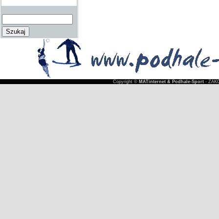
Copyright ©
MATinternet & Podhale-Sport
- ZAKO