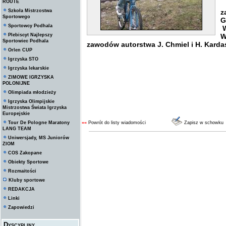
ROUTE
W
Szkoła Mistrzostwa
z
Sportowego
G
Sportowcy Podhala
W
Plebiscyt Najlepszy
W
Sportowiec Podhala
zawodów autorstwa J. Chmiel i H. Kardaś
Orlen CUP
Igrzyska STO
Igrzyska lekarskie
ZIMOWE IGRZYSKA
POLONIJNE
Olimpiada młodzieży
Igrzyska Olimpijskie
Mistrzostwa Świata Igrzyska
Europejskie
Tour De Pologne Maratony
««
Powrót do listy wiadomości
Zapisz w schowku
LANG TEAM
Uniwersjady, MS Juniorów
ZIOM
COS Zakopane
Obiekty Sportowe
Rozmaitości
Kluby sportowe
REDAKCJA
Linki
Zapowiedzi
Dyscypliny