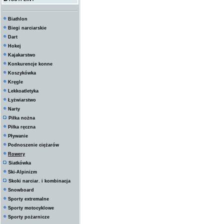
Biathlon
Biegi narciarskie
Dart
Hokej
Kajakarstwo
Konkurencje konne
Koszykówka
Kręgle
Lekkoatletyka
Łyżwiarstwo
Narty
Piłka nożna
Piłka ręczna
Pływanie
Podnoszenie ciężarów
Rowery
Siatkówka
Ski-Alpinizm
Skoki narciar. i kombinacja
Snowboard
Sporty extremalne
Sporty motocyklowe
Sporty pożarnicze