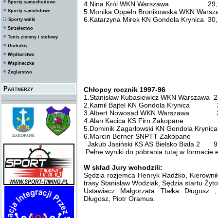
Sporty samochodowe
4.Nina Król WKN Warszawa 29,
5.Monika Oppeln Bronikowska WKN Warsz
Sporty samolotowe
6.Katarzyna Mirek KN Gondola Krynica 30
Sporty walki
Strzelectwo
Tenis ziemny i stołowy
Unihokej
Wędkarstwo
Wspinaczka
Żeglarstwo
Partnerzy
Chłopcy rocznik 1997-96
1.Stanisław Kubasiewicz WKN Warszawa 2
2.Kamil Bajtel KN Gondola Krynica 
3.Albert Nowosad WKN Warszawa 2
4.Alan Kacica KS Firn Zakopane 
5.Dominik Zagarłowski KN Gondola Krynica
6.Marcin Berner SNPTT Zakopane 
Jakub Jasiński KS AS Bielsko Biała 2 9
Pełne wyniki do pobrania tutaj w formacie e
W skład Jury wchodzili:
Sędzia rozjemca Henryk Radźko, Kierownik
trasy Stanisław Wodziak, Sędzia startu Żyt
Ustawiacz Małgorzata Tlałka Długosz ,
Długosz, Piotr Oramus.