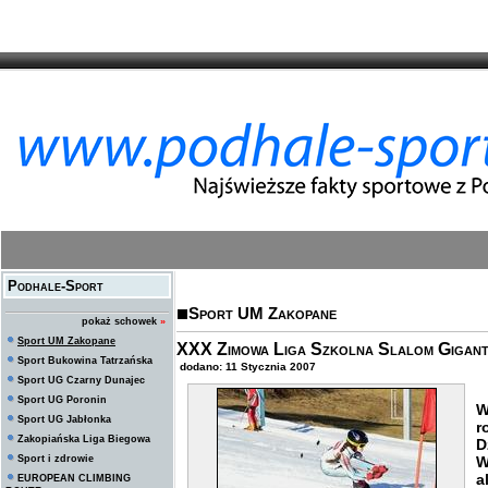
Podhale-Sport
Sport UM Zakopane
pokaż schowek
»
Sport UM Zakopane
XXX Zimowa Liga Szkolna Slalom Gigant
Sport Bukowina Tatrzańska
dodano: 11 Stycznia 2007
Sport UG Czarny Dunajec
Sport UG Poronin
W
Sport UG Jabłonka
r
Zakopiańska Liga Biegowa
D
Sport i zdrowie
W
a
EUROPEAN CLIMBING