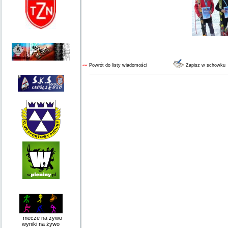
««
Powrót do listy wiadomości
Zapisz w schowku
mecze na żywo
wyniki na żywo