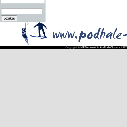
Copyright ©
MATinternet & Podhale-Sport
- ZAKO