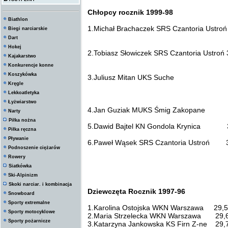
Chłopcy rocznik 1999-98
Biathlon
1.Michał Brachaczek SRS Czantoria Ustroń
Biegi narciarskie
Dart
Hokej
2.Tobiasz Słowiczek SRS Czantoria Ustroń 
Kajakarstwo
Konkurencje konne
Koszykówka
3.Juliusz Mitan UKS Suche 
Kręgle
Lekkoatletyka
Łyżwiarstwo
4.Jan Guziak MUKS Śmig Zakopane 
Narty
Piłka nożna
5.Dawid Bajtel KN Gondola Krynica 
Piłka ręczna
Pływanie
6.Paweł Wąsek SRS Czantoria Ustroń 
Podnoszenie ciężarów
Rowery
Siatkówka
Ski-Alpinizm
Skoki narciar. i kombinacja
Dziewczęta Rocznik 1997-96
Snowboard
Sporty extremalne
1.Karolina Ostojska WKN Warszawa 29,
Sporty motocyklowe
2.Maria Strzelecka WKN Warszawa 29,
Sporty pożarnicze
3.Katarzyna Jankowska KS Firn Z-ne 29,