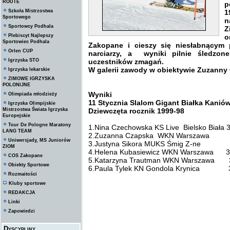
ROUTE
p
Szkoła Mistrzostwa
1
Sportowego
n
Sportowcy Podhala
Z
Plebiscyt Najlepszy
o
Sportowiec Podhala
Zakopane
i cieszy się niesłabnącym
Orlen CUP
narciarzy, a wyniki pilnie śledzo
Igrzyska STO
uczestników zmagań.
W galerii zawody w obiektywie Zuzanny 
Igrzyska lekarskie
ZIMOWE IGRZYSKA
POLONIJNE
Wyniki
Olimpiada młodzieży
11 Stycznia Slalom Gigant Białka Kanió
Igrzyska Olimpijskie
Mistrzostwa Świata Igrzyska
Dziewczęta rocznik 1999-98
Europejskie
Tour De Pologne Maratony
1.Nina Czechowska KS Live Bielsko Biała 
LANG TEAM
2.Zuzanna Czapska WKN Warszawa 
Uniwersjady, MS Juniorów
3.Justyna Sikora MUKS Śmig Z-ne 
ZIOM
4.Helena Kubasiewicz WKN Warszawa 3
COS Zakopane
5.Katarzyna Trautman WKN Warszawa 
Obiekty Sportowe
6.Paula Tylek KN Gondola Krynica 3
Rozmaitości
Kluby sportowe
REDAKCJA
Linki
Zapowiedzi
Dyscypliny