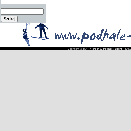
Copyright ©
MATinternet & Podhale-Sport
- ZAKO