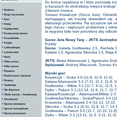
Do końca rywalizacji w I lidze pozostały t
w barażach do ekstraklasy miejsca brakuje
Zdaniem trenera:
Biathlon
Tomasz Kowalczyk (Gorce Juta): Odnieśli
Biegi narciarskie
wymagający, ale troszkę obawiałem się, a
Dart
słabszego przeciwnika. Na szczęście tak n
Hokej
tego meczu i większych problemów z odni
Kajakarstwo
ta wygrana była nam potrzebna aby odbudo
Konkurencje konne
Koszykówka
Gorce Juta Nowy Targ – JKTS Jastrzębie
Kręgle
Punkty:
Gorce
: Izabela Godlewska 2,5, Rachela 
Lekkoatletyka
Kalawa 1,5, Agnieszka Sikorska 1,5, Maja K
Łyżwiarstwo
Narty
JKTS:
Beata Adamaszek 1, Agnieszka Sroka 
Piłka nożna
Sędziowali
: Andrzej Wieczorek, Tomasz Ko
Piłka ręczna
Pływanie
Wyniki gier:
Podnoszenie ciężarów
Kowalczyk – Sroka 3-0 (11-8, 11-9, 11-4),
Rowery
Kalawa Adamaszek 3-2 (7-11, 11-2, 11-8, 10
Godlewska – Miklar 3-1 (11-7, 9-11, 11-3, 1
Siatkówka
Dytko – Paluch 3-1 (12-14, 11-6, 11-7, 11-7
Ski-Alpinizm
Kalawa/Kowalczyk – Adamaszek/Miklar 2-3 (9
Skoki narciar. i kombinacja
Godlewska/Sikorska – Sroka/Paluch 3-0 (11-
Snowboard
Krzewicka – Adamaszek 2-4 (11-13, 12-10, 1
Sporty extremalne
Sikorska – Sroka 3-1 (4-11, 11-8, 11-7, 13-1
Sporty motocyklowe
Godlewska – Paluch 3-0 (11-7, 12-10, 11-8)
Sporty pożarnicze
Dytko – Miklar 3-1 (13-11, 11-3, 3-11, 11-3)