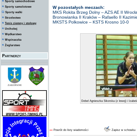
Sporty samochodowe
W pozostałych meczach:
Sporty samolotowe
MKS Rokita Brzeg Dolny – AZS AE II Wrocł
Sporty walki
Bronowianka II Kraków – Rafaello II Kazimi
Strzelectwo
MKSTS Polkowice – KSTS Krosno 10-0
Tenis ziemny i stołowy
Unihokej
Wędkarstwo
Wspinaczka
Żeglarstwo
Partnerzy
Debel Agnieszka Sikorska (z lewej) i Izab
««
Powrót do listy wiadomości
Zapisz w schowku