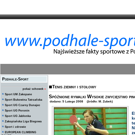
Podhale-Sport
Tenis ziemny i stołowy
pokaż schowek
»
Sport UM Zakopane
Spóźnione rywalki Wysokie zwycięstwo pi
Sport Bukowina Tatrzańska
dodano: 5 Lutego 2008 (źródło: M. Zubek)
Sport UG Czarny Dunajec
Sport UG Poronin
E
Sport UG Jabłonka
k
Zakopiańska Liga Biegowa
t
Sport i zdrowie
N
z
EUROPEAN CLIMBING