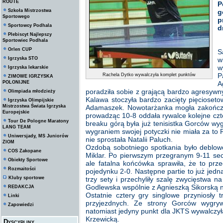
ROUTE
P
Szkoła Mistrzostwa
g
Sportowego
p
Sportowcy Podhala
d
Plebiscyt Najlepszy
Sportowiec Podhala
Orlen CUP
S
Igrzyska STO
w
w
Igrzyska lekarskie
P
Rachela Dytko wywalczyła komplet punktów
ZIMOWE IGRZYSKA
POLONIJNE
A
poradziła sobie z grającą bardzo agresywny
Olimpiada młodzieży
Kalawa stoczyła bardzo zacięty pięcioset
Igrzyska Olimpijskie
Mistrzostwa Świata Igrzyska
Adamaszek. Nowotarżanka mogła zakończy
Europejskie
prowadząc 10-8 oddała rywalce kolejne czter
Tour De Pologne Maratony
breaku górą była już tenisistka Gorców w
LANG TEAM
wygraniem swojej potyczki nie miała za to 
Uniwersjady, MS Juniorów
nie sprostała Natalii Paluch.
ZIOM
Ozdobą sobotniego spotkania było deblow
COS Zakopane
Miklar. Po pierwszym przegranym 9-11 sec
Obiekty Sportowe
ale fatalna końcówka sprawiła, że to prze
Rozmaitości
pojedynku 2-0. Następne partie to już jedn
Kluby sportowe
trzy sety i przechyliły szalę zwycięstwa 
Godlewska wspólnie z Agnieszką Sikorską n
REDAKCJA
Ostatnie cztery gry singlowe przyniosły 
Linki
przyjezdnych. Ze strony Gorców wygryw
Zapowiedzi
natomiast jedyny punkt dla JKTS wywalczył
Krzewicką.
Dyscypliny