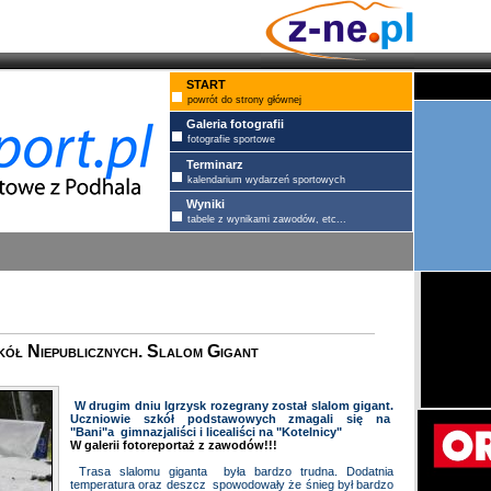
START
powrót do strony głównej
Galeria fotografii
fotografie sportowe
Terminarz
kalendarium wydarzeń sportowych
Wyniki
tabele z wynikami zawodów, etc...
kół Niepublicznych. Slalom Gigant
W drugim dniu Igrzysk rozegrany został slalom gigant.
Uczniowie szkół podstawowych zmagali się na
"Bani"a gimnazjaliści i licealiści na "Kotelnicy"
W galerii fotoreportaż z zawodów!!!
Trasa slalomu giganta była bardzo trudna. Dodatnia
temperatura oraz deszcz spowodowały że śnieg był bardzo