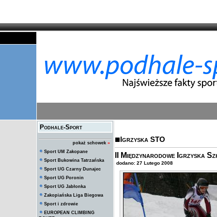
Podhale-Sport
Igrzyska STO
pokaż schowek
»
Sport UM Zakopane
II Międzynarodowe Igrzyska Sz
Sport Bukowina Tatrzańska
dodano: 27 Lutego 2008
Sport UG Czarny Dunajec
Sport UG Poronin
Sport UG Jabłonka
Zakopiańska Liga Biegowa
Sport i zdrowie
EUROPEAN CLIMBING