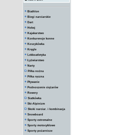
Biathlon
Biegi narciarskie
Dart
Hokej
Kajakarstwo
Konkurencje konne
Koszykówka
Kręgle
Lekkoatletyka
Łyżwiarstwo
Narty
Piłka nożna
Piłka ręczna
Pływanie
Podnoszenie ciężarów
Rowery
Siatkówka
Ski-Alpinizm
Skoki narciar. i kombinacja
Snowboard
Sporty extremalne
Sporty motocyklowe
Sporty pożarnicze