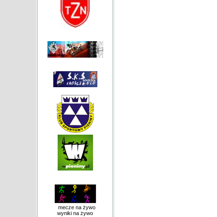
mecze na żywo
wyniki na żywo