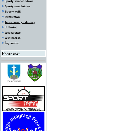
Sporty samochodowe
Sporty samolotowe
Sporty walki
Strzelectwo
Tenis ziemny i stołowy
Unihokej
Wędkarstwo
Wspinaczka
Żeglarstwo
Partnerzy