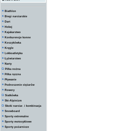
Biathlon
Biegi narciarskie
Dart
Hokej
Kajakarstwo
Konkurencje konne
Koszykówka
Kręgle
Lekkoatletyka
Łyżwiarstwo
Narty
Piłka nożna
Piłka ręczna
Pływanie
Podnoszenie ciężarów
Rowery
Siatkówka
Ski-Alpinizm
Skoki narciar. i kombinacja
Snowboard
Sporty extremalne
Sporty motocyklowe
Sporty pożarnicze