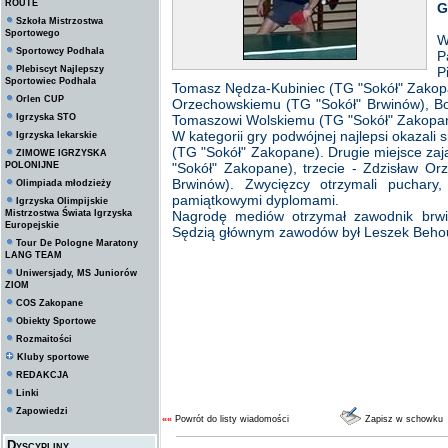
ROUTE
G
Szkoła Mistrzostwa
Sportowego
W
Sportowcy Podhala
P
Plebiscyt Najlepszy
P
Sportowiec Podhala
Tomasz Nędza-Kubiniec (TG "Sokół" Zakopa
Orlen CUP
Orzechowskiemu (TG "Sokół" Brwinów), Bo
Igrzyska STO
Tomaszowi Wolskiemu (TG "Sokół" Zakopa
W kategorii gry podwójnej najlepsi okazali
Igrzyska lekarskie
(TG "Sokół" Zakopane). Drugie miejsce zaj
ZIMOWE IGRZYSKA
POLONIJNE
"Sokół" Zakopane), trzecie - Zdzisław O
Brwinów). Zwycięzcy otrzymali puchary,
Olimpiada młodzieży
pamiątkowymi dyplomami.
Igrzyska Olimpijskie
Mistrzostwa Świata Igrzyska
Nagrodę mediów otrzymał zawodnik brwi
Europejskie
Sędzią głównym zawodów był Leszek Beho
Tour De Pologne Maratony
LANG TEAM
Uniwersjady, MS Juniorów
ZIOM
COS Zakopane
Obiekty Sportowe
Rozmaitości
Kluby sportowe
REDAKCJA
Linki
Zapowiedzi
««
Powrót do listy wiadomości
Zapisz w schowku
Dyscypliny