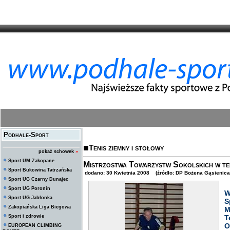
Podhale-Sport
Tenis ziemny i stołowy
pokaż schowek
»
Sport UM Zakopane
Mistrzostwa Towarzystw Sokolskich w te
Sport Bukowina Tatrzańska
dodano: 30 Kwietnia 2008 (źródło: DP Bożena Gąsienica
Sport UG Czarny Dunajec
Sport UG Poronin
W
Sport UG Jabłonka
S
Zakopiańska Liga Biegowa
M
Sport i zdrowie
T
O
EUROPEAN CLIMBING