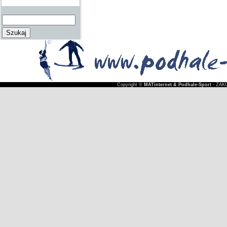
Copyright ©
MATinternet & Podhale-Sport
- ZAKO