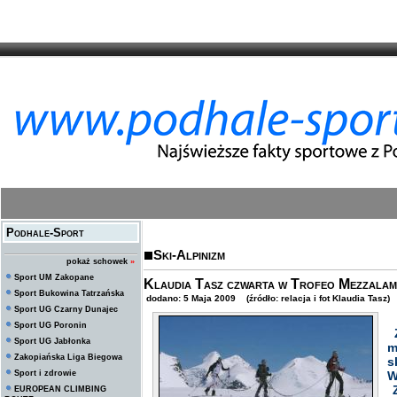
Podhale-Sport
Ski-Alpinizm
pokaż schowek
»
Sport UM Zakopane
Klaudia Tasz czwarta w Trofeo Mezzalam
Sport Bukowina Tatrzańska
dodano: 5 Maja 2009 (źródło: relacja i fot Klaudia Tasz)
Sport UG Czarny Dunajec
Sport UG Poronin
Z
Sport UG Jabłonka
m
Zakopiańska Liga Biegowa
s
Sport i zdrowie
W
Z
EUROPEAN CLIMBING