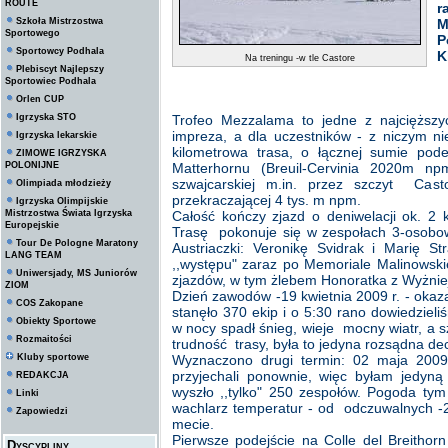
ROUTE
r
Szkoła Mistrzostwa
M
Sportowego
P
Sportowcy Podhala
K
Na treningu -w tle Castore
Plebiscyt Najlepszy
Sportowiec Podhala
Orlen CUP
Igrzyska STO
Trofeo Mezzalama to jedne z najcięższ
impreza, a dla uczestników - z niczym n
Igrzyska lekarskie
kilometrowa trasa, o łącznej sumie po
ZIMOWE IGRZYSKA
POLONIJNE
Matterhornu (Breuil-Cervinia 2020m n
szwajcarskiej m.in. przez szczyt Cas
Olimpiada młodzieży
przekraczającej 4 tys. m npm.
Igrzyska Olimpijskie
Mistrzostwa Świata Igrzyska
Całość kończy zjazd o deniwelacji ok. 2
Europejskie
Trasę pokonuje się w zespołach 3-osobo
Tour De Pologne Maratony
Austriaczki: Veronikę Svidrak i Marię
LANG TEAM
,,występu" zaraz po Memoriale Malinowski
Uniwersjady, MS Juniorów
zjazdów, w tym żlebem Honoratka z Wyżniej
ZIOM
Dzień zawodów -19 kwietnia 2009 r. - okaza
COS Zakopane
stanęło 370 ekip i o 5:30 rano dowiedziel
Obiekty Sportowe
w nocy spadł śnieg, wieje mocny wiatr, a 
Rozmaitości
trudność trasy, była to jedyna rozsądna dec
Kluby sportowe
Wyznaczono drugi termin: 02 maja 200
przyjechali ponownie, więc byłam jedyn
REDAKCJA
wyszło ,,tylko" 250 zespołów. Pogoda ty
Linki
wachlarz temperatur - od odczuwalnych -2
Zapowiedzi
mecie.
Pierwsze podejście na Colle del Breitho
Dyscypliny