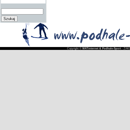
Copyright ©
MATinternet & Podhale-Sport
- ZAKO