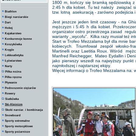
1800 m, kończy się bramką sędziowską z
2:45 h dla kobiet. Tu też należy związać si
tzw. lotną asekuracją - zarówno podejścia i
Biathlon
Biegi narciarskie
Jest jeszcze jeden limit czasowy - na Gh
Dart
mężczyzn i 5:45 h dla kobiet. Przekrocze
Hokej
organizator ostro przestrzega zasad regu
Kajakarstwo
warianty ,,wycofu". Kilka razy musiał też i
Konkurencje konne
Start w Trofeo Mezzalama był dla mnie ba
Koszykówka
kobiecych. Triumfował zespół włosko-f
Kręgle
Martinelli oraz Laetitia Roux. Wśród mężc
Manfred Reichegger, Mateo Eydallin i Denis
Lekkoatletyka
jako pierwszy wszedł na najwyższy punkt 
Łyżwiarstwo
najmłodszej i najstarszej ekipy.
Narty
Więcej informacji o Trofeo Mezzalama na:
Piłka nożna
Piłka ręczna
Pływanie
Podnoszenie ciężarów
Rowery
Siatkówka
Ski-Alpinizm
Skoki narciar. i kombinacja
Snowboard
Sporty extremalne
Sporty motocyklowe
Sporty pożarnicze