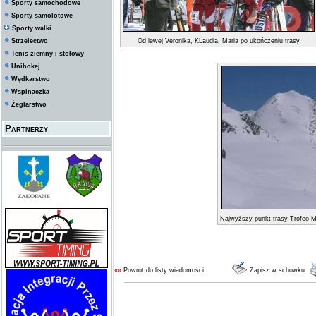
Sporty samochodowe
Sporty samolotowe
Sporty walki
Strzelectwo
Od lewej Veronika, KLaudia, Maria po ukończeniu trasy
Tenis ziemny i stołowy
Unihokej
Wędkarstwo
Wspinaczka
Żeglarstwo
Partnerzy
Najwyższy punkt trasy Trofeo 
««
Powrót do listy wiadomości
Zapisz w schowku