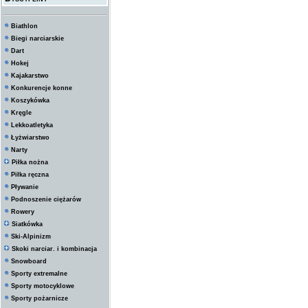
Biathlon
Biegi narciarskie
Dart
Hokej
Kajakarstwo
Konkurencje konne
Koszykówka
Kręgle
Lekkoatletyka
Łyżwiarstwo
Narty
Piłka nożna
Piłka ręczna
Pływanie
Podnoszenie ciężarów
Rowery
Siatkówka
Ski-Alpinizm
Skoki narciar. i kombinacja
Snowboard
Sporty extremalne
Sporty motocyklowe
Sporty pożarnicze