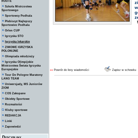
ROUTE
z
Szkoła Mistrzostwa
w
Sportowego
g
Sportowcy Podhala
z
Plebiscyt Najlepszy
W
Sportowiec Podhala
Orlen CUP
Igrzyska STO
Igrzyska lekarskie
ZIMOWE IGRZYSKA
POLONIJNE
Olimpiada młodzieży
Igrzyska Olimpijskie
Mistrzostwa Świata Igrzyska
Europejskie
««
Powrót do listy wiadomości
Zapisz w schowku
Tour De Pologne Maratony
LANG TEAM
Uniwersjady, MS Juniorów
ZIOM
COS Zakopane
Obiekty Sportowe
Rozmaitości
Kluby sportowe
REDAKCJA
Linki
Zapowiedzi
Dyscypliny