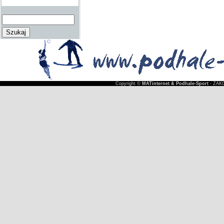
Copyright ©
MATinternet & Podhale-Sport
- ZAKO