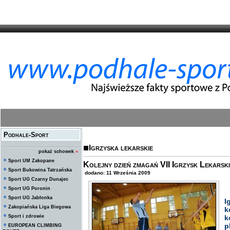
Podhale-Sport
Igrzyska lekarskie
pokaż schowek
»
Sport UM Zakopane
Kolejny dzień zmagań VII Igrzysk Lekarsk
Sport Bukowina Tatrzańska
dodano: 11 Września 2009
Sport UG Czarny Dunajec
Sport UG Poronin
W
Sport UG Jabłonka
I
Zakopiańska Liga Biegowa
k
Sport i zdrowie
k
p
EUROPEAN CLIMBING