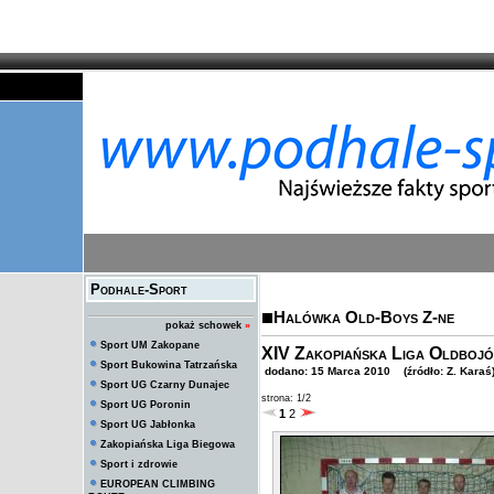
Podhale-Sport
Halówka Old-Boys Z-ne
pokaż schowek
»
Sport UM Zakopane
XIV Zakopiańska Liga Oldbojó
Sport Bukowina Tatrzańska
dodano: 15 Marca 2010 (źródło: Z. Karaś
Sport UG Czarny Dunajec
strona: 1/2
Sport UG Poronin
1
2
Sport UG Jabłonka
Zakopiańska Liga Biegowa
Sport i zdrowie
EUROPEAN CLIMBING