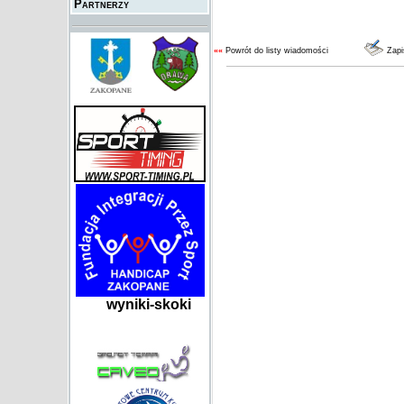
Partnerzy
««
Powrót do listy wiadomości
Zapi
wyniki-skoki