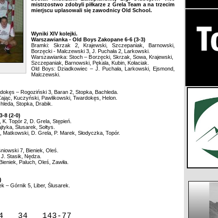
mistrzostwo zdobyli piłkarze z Grela Team a na trzecim
mierjscu uplasowali się zawodnicy Old School.
Wyniki XIV kolejki.
Warszawianka - Old Boys Zakopane 6-6 (3-3)
Bramki: Skrzak 2, Krajewski, Szczepaniak, Barnowski,
Borzęcki - Malczewski 3, J. Puchała 2, Larkowski.
Warszawianka: Stoch – Borzęcki, Skrzak, Sowa, Krajewski,
Szczepaniak, Barnowski, Pękala, Kubin, Kołaciak.
Old Boys: Dziadkowiec – J. Puchała, Larkowski, Ejsmond,
Malczewski.
rdokęs – Rogoziński 3, Baran 2, Stopka, Bachleda.
ając, Kuczyński, Pawlikowski, Twardokęs, Helon.
hleda, Stopka, Drabik.
-8 (2-0)
K. Topór 2, D. Grela, Stępień.
tyka, Ślusarek, Sołtys.
a, Matkowski, D. Grela, P. Marek, Słodyczka, Topór.
niowski 7, Bieniek, Oleś.
J. Stasik, Nędza.
ieniek, Paluch, Oleś, Zawiła.
)
k – Górnik 5, Liber, Ślusarek.
4
34
143-77