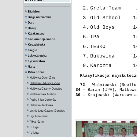
2.
Grela Team
Biathlon
3.
Old School
1
Biegi narciarskie
Dart
4.
Old Boys
1
Hokej
Kajakarstwo
5.
IPA
1
Konkurencje konne
Koszykówka
6.
TESKO
1
Kręgle
7.
Bukowina
1
Lekkoatletyka
Łyżwiarstwo
8.
Karczma
1
Narty
Piłka nożna
Klasyfikacja najskutecz
Halówka Open Z-ne
Halówka Old-Boys Z-ne
72 –
Wiśniowski (Scolfo
Halówka Czarny Dunajec
34 –
Baran (IPA), Matkows
30 -
Krajewski (Warszawia
Podhalańska A klasa
Podh. I liga Juniorów
Halówka Jabłonka
Letnia Liga Czarny Dunajec
Ligi Amatorów
Piłka różne
II Liga
IV Liga