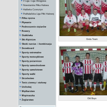
V Liga i Liga Okręgowa
Nowotarska Piłka Halowa
Halówka Czorsztyn
Podhalańska Liga Piłki Halowej
Piłka ręczna
Pływanie
Podnoszenie ciężarów
Rowery
Siatkówka
Grela Team
Ski-Alpinizm
Skoki narciar. i kombinacja
Snowboard
Sporty extremalne
Sporty motocyklowe
Sporty pożarnicze
Sporty samochodowe
Sporty samolotowe
Sporty walki
Strzelectwo
Tenis ziemny i stołowy
Unihokej
Wędkarstwo
Wspinaczka
Old Boys
Żeglarstwo