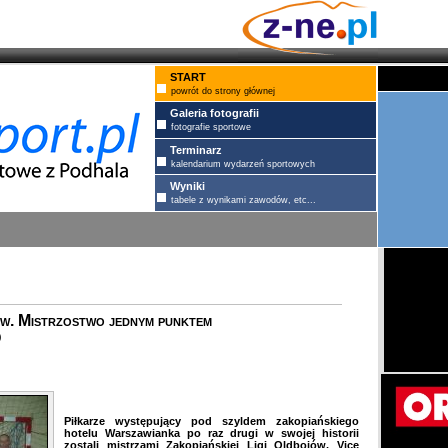
START
powrót do strony głównej
Galeria fotografii
fotografie sportowe
Terminarz
kalendarium wydarzeń sportowych
Wyniki
tabele z wynikami zawodów, etc...
w. Mistrzostwo jednym punktem
)
Piłkarze występujący pod szyldem zakopiańskiego
hotelu Warszawianka po raz drugi w swojej historii
zostali mistrzami Zakopiańskiej Ligi Oldbojów. Vice