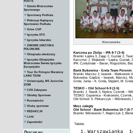
ROUTE
Szkoła Mistrzostwa
Sportowego
Sportowcy Podhala
Plebiscyt Najlepszy
Sportowiec Podhala
Orlen CUP
Igrzyska STO
Igrzyska lekarskie
Warszawianka
ZIMOWE IGRZYSKA
POLONIJNE
Karczma po Zbóju – IPA 8-7 (3-4)
Olimpiada młodzieży
Bramki: Łapka 3, Zając 2, Guziak 2, Twa
Karczma: J. Wojtanek – Łapka, Guziak, Z
Igrzyska Olimpijskie
IPA: Czeluśniak – Baran, Rogoziński, Bac
Mistrzostwa Świata Igrzyska
Europejskie
Bank Bukowina - Grela Team Poronin 3
Tour De Pologne Maratony
Bramki: Marcisz 2, Iwanek - Matkowski 4, 
LANG TEAM
Bukowina: Gajdzis – Iwanek, Marcisz, Maj
Grela: Jania – K. Grela, Stępień, M. Grel
Uniwersjady, MS Juniorów
ZIOM
TESKO – Old School 6-9 (2-5)
COS Zakopane
Bramki: J. Stasik 3, Nędza, Czernik – Wiś
TESKO: Gąsienica - Krakowski, Czernik, 
Obiekty Sportowe
Old School: S. Piekarczyk – Wiśniowski, B
Rozmaitości
Mecz zaległy
Kluby sportowe
Old School - Bank Bukowina 10-7 (6-7
REDAKCJA
Bramki: Wiśniowski 7, Majerczyk 2, Bienie
Linki
Zapowiedzi
Tabela:
1.
Warszawianka
1
Dyscypliny