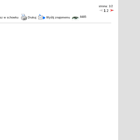
strona: 1/2
1
2
8485
sz w schowku
Drukuj
Wyślij znajomemu