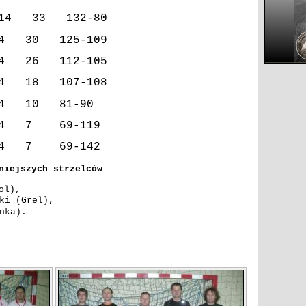
14
33
132-80
4
30
125-109
4
26
112-105
4
18
107-108
4
10
81-90
4
7
69-119
4
7
69-142
niejszych strzelców
ol),
ki (Grel),
nka).