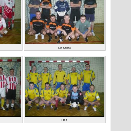
Old School
I.P.A.