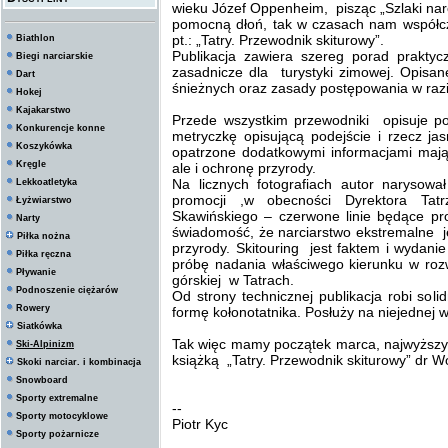
wieku Józef Oppenheim, pisząc „Szlaki narc
pomocną dłoń, tak w czasach nam współcze
pt.: „Tatry. Przewodnik skiturowy”.
Biathlon
Publikacja zawiera szereg porad praktyc
Biegi narciarskie
zasadnicze dla turystyki zimowej. Opisane
Dart
śnieżnych oraz zasady postępowania w razie
Hokej
Kajakarstwo
Przede wszystkim przewodniki opisuje p
Konkurencje konne
metryczkę opisującą podejście i rzecz j
Koszykówka
opatrzone dodatkowymi informacjami maj
Kręgle
ale i ochronę przyrody.
Na licznych fotografiach autor narysowa
Lekkoatletyka
promocji ,w obecności Dyrektora Ta
Łyżwiarstwo
Skawińskiego – czerwone linie będące p
Narty
świadomość, że narciarstwo ekstremalne je
Piłka nożna
przyrody. Skitouring jest faktem i wydani
Piłka ręczna
próbę nadania właściwego kierunku w rozwo
Pływanie
górskiej w Tatrach.
Podnoszenie ciężarów
Od strony technicznej publikacja robi sol
Rowery
formę kołonotatnika. Posłuży na niejednej
Siatkówka
Tak więc mamy początek marca, najwyższy 
Ski-Alpinizm
książką „Tatry. Przewodnik skiturowy” dr 
Skoki narciar. i kombinacja
Snowboard
Sporty extremalne
--
Sporty motocyklowe
Piotr Kyc
Sporty pożarnicze