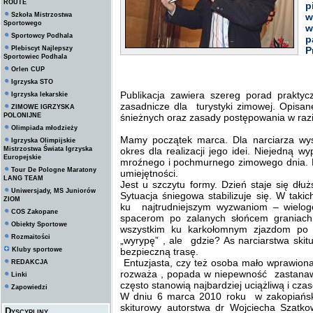
ROUTE
p
Szkoła Mistrzostwa
w
Sportowego
w
Sportowcy Podhala
p
Plebiscyt Najlepszy
P
Sportowiec Podhala
Orlen CUP
Igrzyska STO
Publikacja zawiera szereg porad praktyc
Igrzyska lekarskie
zasadnicze dla turystyki zimowej. Opisane
ZIMOWE IGRZYSKA
POLONIJNE
śnieżnych oraz zasady postępowania w razie
Olimpiada młodzieży
Mamy początek marca. Dla narciarza wys
Igrzyska Olimpijskie
Mistrzostwa Świata Igrzyska
okres dla realizacji jego idei. Niejedną w
Europejskie
mroźnego i pochmurnego zimowego dnia. Na
Tour De Pologne Maratony
umiejętności.
LANG TEAM
Jest u szczytu formy. Dzień staje się dłu
Uniwersjady, MS Juniorów
Sytuacja śniegowa stabilizuje się. W taki
ZIOM
ku najtrudniejszym wyzwaniom – wielog
COS Zakopane
spacerom po zalanych słońcem graniach
Obiekty Sportowe
wszystkim ku karkołomnym zjazdom po
Rozmaitości
„wyrypę” , ale gdzie? As narciarstwa skit
Kluby sportowe
bezpieczną trasę.
Entuzjasta, czy też osoba mało wprawiona
REDAKCJA
rozważa , popada w niepewność zastana
Linki
często stanowią najbardziej uciążliwą i cz
Zapowiedzi
W dniu 6 marca 2010 roku w zakopiańskie
skiturowy autorstwa dr Wojciecha Szatko
Dyscypliny