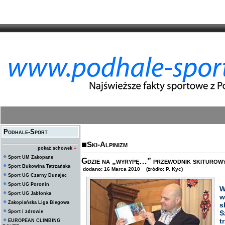
Podhale-Sport
Ski-Alpinizm
pokaż schowek
»
Sport UM Zakopane
Gdzie na „wyrypę…” przewodnik skiturowy 
Sport Bukowina Tatrzańska
dodano: 16 Marca 2010 (źródło: P. Kyc)
Sport UG Czarny Dunajec
Sport UG Poronin
W
Sport UG Jabłonka
w
Zakopiańska Liga Biegowa
s
Sport i zdrowie
S
t
EUROPEAN CLIMBING