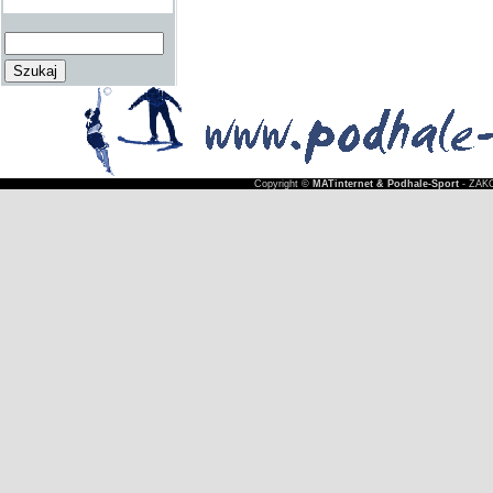
Copyright ©
MATinternet & Podhale-Sport
- ZAKO