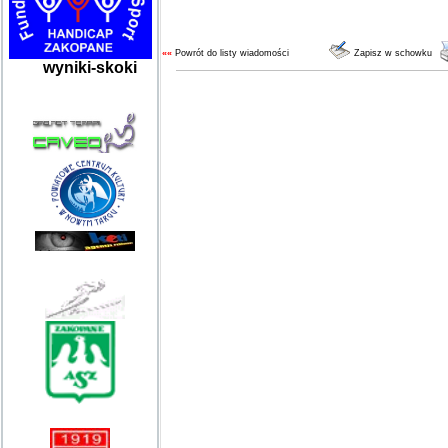
««
Powrót do listy wiadomości
Zapisz w schowku
wyniki-skoki