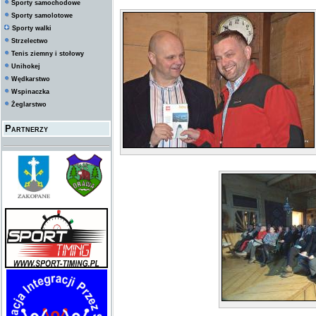
Sporty samochodowe
Sporty samolotowe
Sporty walki
Strzelectwo
Tenis ziemny i stołowy
Unihokej
Wędkarstwo
Wspinaczka
Żeglarstwo
Partnerzy