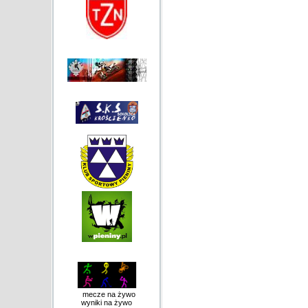
mecze na żywo
wyniki na żywo