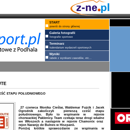
START
powrót do strony głównej
Galeria fotografii
fotografie sportowe
Terminarz
kalendarium wydarzeń sportowych
Wyniki
tabele z wynikami zawodów, etc...
UTE
eść etapu południowego
27 czerwca Monika Cieślar, Waldemar Fujcik i Jacek
Ogrodnik zakończyli pierwszą cześć etapu
południowego. Było to wspinanie w rejonie
chorwackiej Paklenicy. Team czekaja teraz drogi wkalne
we Włoszech a następnie w rejonie Chamonix oraz
rejon Naranjo de Bulnes w Hiszpanii.
Poniżej krótkie sprawozdanie ze wspinania w