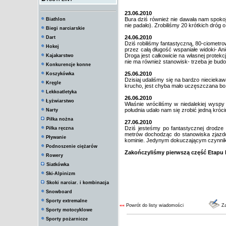
23.06.2010
Bura dziś również nie dawała nam spokoj
Biathlon
nie padało). Zrobiliśmy 20 krótkich dróg
Biegi narciarskie
24.06.2010
Dart
Dziś robiliśmy fantastyczną, 80-ciometrow
Hokej
przez całą długość wspaniałe widoki- Ani
Droga jest całkowicie na własnej protekc
Kajakarstwo
nie ma również stanowisk- trzeba je bu
Konkurencje konne
25.06.2010
Koszykówka
Dzisiaj udaliśmy się na bardzo nieciekaw
Kręgle
krucho, jest chyba mało uczęszczana bo
Lekkoatletyka
26.06.2010
Łyżwiarstwo
Właśnie wróciliśmy w niedalekiej wyspy
południa udało nam się zrobić jedną króci
Narty
Piłka nożna
27.06.2010
Dziś jesteśmy po fantastycznej drodze 
Piłka ręczna
metrów dochodząc do stanowiska zjazdo
Pływanie
kominie. Jedynym dokuczającym czynniki
Podnoszenie ciężarów
Zakończyliśmy pierwszą część Etapu 
Rowery
Siatkówka
Ski-Alpinizm
Skoki narciar. i kombinacja
Snowboard
Sporty extremalne
««
Powrót do listy wiadomości
Za
Sporty motocyklowe
Sporty pożarnicze