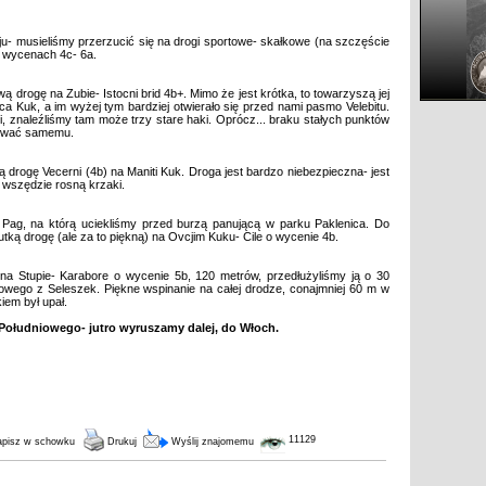
u- musieliśmy przerzucić się na drogi sportowe- skałkowe (na szczęście
 o wycenach 4c- 6a.
ą drogę na Zubie- Istocni brid 4b+. Mimo że jest krótka, to towarzyszą jej
ca Kuk, a im wyżej tym bardziej otwierało się przed nami pasmo Velebitu.
ji, znaleźliśmy tam może trzy stare haki. Oprócz... braku stałych punktów
dować samemu.
ą drogę Vecerni (4b) na Maniti Kuk. Droga jest bardzo niebezpieczna- jest
 wszędzie rosną krzaki.
 Pag, na którą uciekliśmy przed burzą panującą w parku Paklenica. Do
utką drogę (ale za to piękną) na Ovcjim Kuku- Cile o wycenie 4b.
na Stupie- Karabore o wycenie 5b, 120 metrów, przedłużyliśmy ją o 30
wego z Seleszek. Piękne wspinanie na całej drodze, conajmniej 60 m w
em był upał.
Południowego- jutro wyruszamy dalej, do Włoch.
11129
pisz w schowku
Drukuj
Wyślij znajomemu