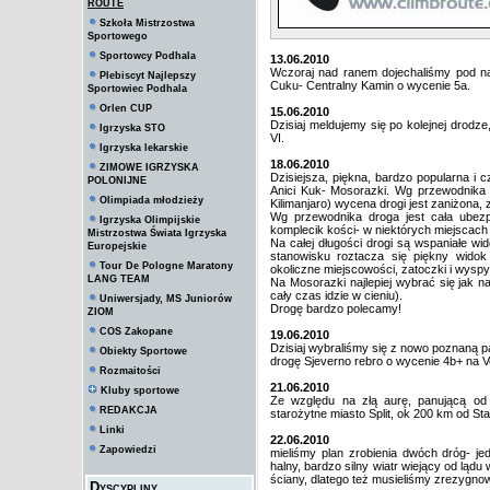
ROUTE
Szkoła Mistrzostwa
Sportowego
Sportowcy Podhala
13.06.2010
Wczoraj nad ranem dojechaliśmy pod nasz
Plebiscyt Najlepszy
Cuku- Centralny Kamin o wycenie 5a.
Sportowiec Podhala
Orlen CUP
15.06.2010
Dzisiaj meldujemy się po kolejnej drodz
Igrzyska STO
VI.
Igrzyska lekarskie
18.06.2010
ZIMOWE IGRZYSKA
Dzisiejsza, piękna, bardzo popularna i 
POLONIJNE
Anici Kuk- Mosorazki. Wg przewodnika
Olimpiada młodzieży
Kilimanjaro) wycena drogi jest zaniżona, 
Wg przewodnika droga jest cała ubezpi
Igrzyska Olimpijskie
komplecik kości- w niektórych miejscach
Mistrzostwa Świata Igrzyska
Na całej długości drogi są wspaniałe wi
Europejskie
stanowisku roztacza się piękny wido
Tour De Pologne Maratony
okoliczne miejscowości, zatoczki i wyspy
LANG TEAM
Na Mosorazki najlepiej wybrać się jak n
cały czas idzie w cieniu).
Uniwersjady, MS Juniorów
Drogę bardzo polecamy!
ZIOM
COS Zakopane
19.06.2010
Dzisiaj wybraliśmy się z nowo poznaną p
Obiekty Sportowe
drogę Sjeverno rebro o wycenie 4b+ na V
Rozmaitości
21.06.2010
Kluby sportowe
Ze względu na złą aurę, panującą od 
REDAKCJA
starożytne miasto Split, ok 200 km od Sta
Linki
22.06.2010
Zapowiedzi
mieliśmy plan zrobienia dwóch dróg- jed
halny, bardzo silny wiatr wiejący od ląd
ściany, dlatego też musieliśmy zrezygno
Dyscypliny