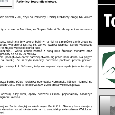
Paklenicy- fotografie wkrótce.
 pierwszy cel, czyli do Paklenicy. Dzisiaj zrobiliśmy drogę Na Velikim
e, tym razem na Anici Kuk, na Stupie- Salezki 5b, ale wycenione na nasze
często wspinana (my akurat byliśmy na niej na szczęście sami) droga na
 droga wyceniona jest na 5c, ale wg Waldka Niemca (Szkoła Wspinania
zresztą jak większości dróg tutaj.
eczona..., warto jednak zabrać z sobą kilka średnich friendów, oraz
 przeloty są co 15-20 metrów.
doki- początkowo coraz bardziej otwiera się przed nami dolina. Na piątym
k na zatokę. Ze szczytu możemy podziwiać pobliskie pasma górskie,
.
ajwcześniej- koło 5-6 rano, żeby nie wspinać się w upale (mimo że droga
arą z Berlina (Olga- rosjanka, pochodzi z Normańska i Simon- niemiec) na
elikim Cuku. Była to ich pierwsza w życiu droga wielowyciągowa.
wczoraj- silny wiatr, opady deszczu i zimno, pojechaliśmy zobaczyć
rigradu Palenica
nej na Zubie, drugiej na okolicznym Maniti Kuk. Niestety bura (tutejszy
u w kierunku morza) skutecznie nam to utrudniał- prawie oderwał Waldka od
wać.