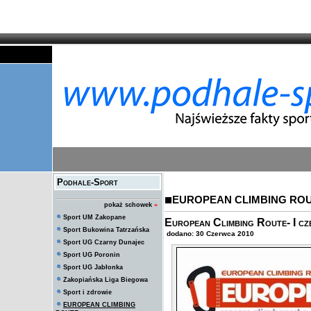
Podhale-Sport
EUROPEAN CLIMBING RO
pokaż schowek
»
Sport UM Zakopane
European Climbing Route- I cz
Sport Bukowina Tatrzańska
dodano: 30 Czerwca 2010
Sport UG Czarny Dunajec
Sport UG Poronin
Sport UG Jabłonka
Zakopiańska Liga Biegowa
Sport i zdrowie
EUROPEAN CLIMBING