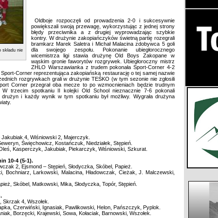
Oldboje rozpoczęli od prowadzenia 2-0 i sukcesywnie
powiększali swoją przewagę, wykorzystując z jednej strony
błędy przeciwnika a z drugiej wyprowadzając szybkie
kontry. W drużynie zakopiańczyków świetną partię rozegrali
bramkarz Marek Saletra i Michał Malacina zdobywca 5 goli
dla swojego zespołu. Pokonanie ubiegłorocznego
 składu nie
wicemistrza ligi stawia drużynę Old Boys Zakopane w
wąskim gronie faworytów rozgrywek. Ubiegłoroczny mistrz
ZHLO Warszawianka z trudem pokonała Sport-Corner 4-2
 Sport-Corner reprezentująca zakopiańską restaurację o tej samej nazwie
zednich rozgrywkach grali w drużynie TESKO (w tym sezonie nie zgłosili
Sport Corner przegrał oba mecze to po wzmocnieniach będzie trudnym
 W trzecim spotkaniu II kolejki Old School nieznacznie 7-6 pokonali
h drużyn i każdy wynik w tym spotkaniu był możliwy. Wygrała drużyna
wiaty.
 Jakubiak 4, Wiśniowski 2, Majerczyk.
 Seweryn, Święchowicz, Kostańczuk, Niedziałek, Stępień.
Oleś, Kasperczyk, Jakubiak, Piekarczyk, Wiśniowski, Szkurat.
n 10-4 (5-1).
wczak 2, Ejsmond – Stępień, Słodyczka, Skóbel, Papież.
, Bochniarz, Larkowski, Malacina, Hładowczak, Cieżak, J. Malczewski,
apież, Skóbel, Matkowski, Mika, Słodyczka, Topór, Stępień.
.
, Skrzak 4, Wszołek.
apka, Czerwiński, Ignasiak, Pawlikowski, Helon, Pańszczyk, Pyplok.
iak, Borzęcki, Krajewski, Sowa, Kołaciak, Barnowski, Wszołek.