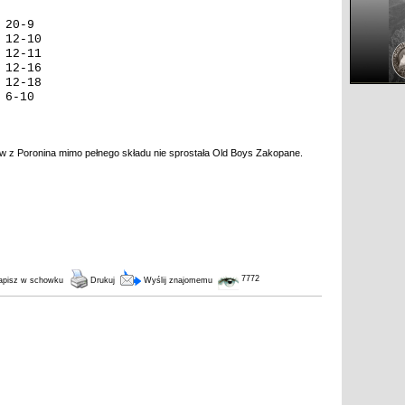
20-9
12-10
12-11
12-16
12-18
6-10
lów z Poronina mimo pełnego składu nie sprostała Old Boys Zakopane.
7772
pisz w schowku
Drukuj
Wyślij znajomemu