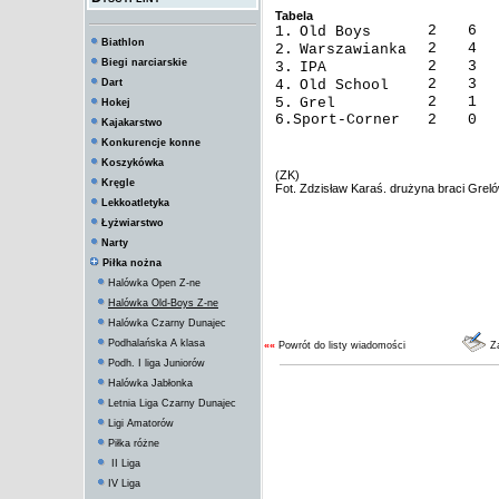
Tabela
2
6
1.
Old Boys
Biathlon
2
4
2.
Warszawianka
Biegi narciarskie
2
3
3.
IPA
2
3
Dart
4.
Old School
2
1
5.
Grel
Hokej
6.Sport-Corner
2
0
Kajakarstwo
Konkurencje konne
Koszykówka
(ZK)
Kręgle
Fot. Zdzisław Karaś. drużyna braci Gre
Lekkoatletyka
Łyżwiarstwo
Narty
Piłka nożna
Halówka Open Z-ne
Halówka Old-Boys Z-ne
Halówka Czarny Dunajec
Podhalańska A klasa
««
Powrót do listy wiadomości
Za
Podh. I liga Juniorów
Halówka Jabłonka
Letnia Liga Czarny Dunajec
Ligi Amatorów
Piłka różne
II Liga
IV Liga