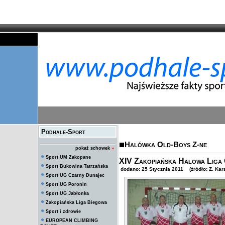
Podhale-Sport
Halówka Old-Boys Z-ne
pokaż schowek
»
Sport UM Zakopane
XIV Zakopiańska Halowa Liga
Sport Bukowina Tatrzańska
dodano: 25 Stycznia 2011 (źródło: Z. Kar
Sport UG Czarny Dunajec
Sport UG Poronin
Sport UG Jabłonka
Zakopiańska Liga Biegowa
Sport i zdrowie
EUROPEAN CLIMBING