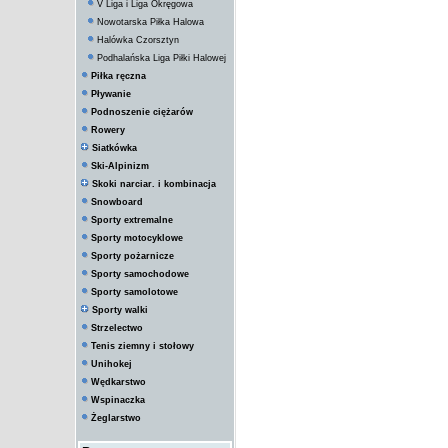
V Liga i Liga Okręgowa
Nowotarska Piłka Halowa
Halówka Czorsztyn
Podhalańska Liga Piłki Halowej
Piłka ręczna
Pływanie
Podnoszenie ciężarów
Rowery
Siatkówka
Ski-Alpinizm
Skoki narciar. i kombinacja
Snowboard
Sporty extremalne
Sporty motocyklowe
Sporty pożarnicze
Sporty samochodowe
Sporty samolotowe
Sporty walki
Strzelectwo
Tenis ziemny i stołowy
Unihokej
Wędkarstwo
Wspinaczka
Żeglarstwo