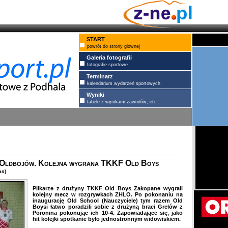
START
powrót do strony głównej
Galeria fotografii
fotografie sportowe
Terminarz
kalendarium wydarzeń sportowych
Wyniki
tabele z wynikami zawodów, etc...
 Oldbojów. Kolejna wygrana TKKF Old Boys
as)
Piłkarze z drużyny TKKF Old Boys Zakopane wygrali
kolejny mecz w rozgrywkach ZHLO. Po pokonaniu na
inaugurację Old School (Nauczyciele) tym razem Old
Boysi łatwo poradzili sobie z drużyną braci Grelów z
Poronina pokonując ich 10-4. Zapowiadające się, jako
hit kolejki spotkanie było jednostronnym widowiskiem.