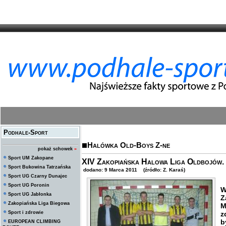
Podhale-Sport
Halówka Old-Boys Z-ne
pokaż schowek
»
Sport UM Zakopane
XIV Zakopiańska Halowa Liga Oldbojów. N
Sport Bukowina Tatrzańska
dodano: 9 Marca 2011 (źródło: Z. Karaś)
Sport UG Czarny Dunajec
Sport UG Poronin
W
Sport UG Jabłonka
Z
Zakopiańska Liga Biegowa
M
Sport i zdrowie
z
b
EUROPEAN CLIMBING