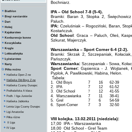
Bochniarz.
IPA – Old School 7-8 (5-4).
Biathlon
Bramki: Baran 3, Stopka 2, Święchowicz
Biegi narciarskie
Paluch.
Dart
IPA:
Czeluśniak – Rogoziński, Baran, Stopk
Hokej
Kostańczuk.
Kajakarstwo
Old School
: Graca – Paluch, Oleś, Kaspe
Konkurencje konne
Szkurat, Majerczyk.
Koszykówka
Kręgle
Warszawianka – Sport Corner 6-4 (2-2).
Bramki: Skrzak 2, Szczepaniak, Kołaciak
Lekkoatletyka
Pańszczyk.
Łyżwiarstwo
Warszawianka:
Szczepaniak - Sowa, Kołaci
Narty
Sport Corner:
Gąsienica - J. Wojtanek, 
Piłka nożna
Pyplok, A. Pawlikowski, Habina, Helon.
Halówka Open Z-ne
Tabela:
Halówka Old-Boys Z-ne
1. Old Boys
7
16
62-39
Halówka Czarny Dunajec
2. IPA
7
12
61-52
3. Old School
7
12
41-55
Podhalańska A klasa
4. Warszawianka
7
11
38-41
Podh. I liga Juniorów
5. Grel
7
6
54-59
Halówka Jabłonka
6. Sport-Corner
7
3
32-50
Letnia Liga Czarny Dunajec
Ligi Amatorów
Piłka różne
VIII kolejka. 13.02.2011 (niedziela):
II Liga
17,00 IPA – Warszawianka
18,00 Old School - Grel Team
IV Liga