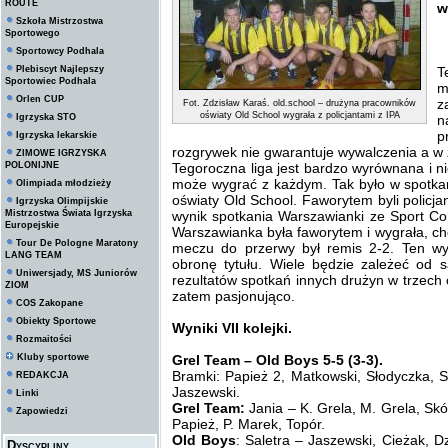
ROUTE
w
Szkoła Mistrzostwa
Sportowego
Sportowcy Podhala
Plebiscyt Najlepszy
T
Sportowiec Podhala
m
Orlen CUP
z
Fot. Zdzisław Karaś. old.school – drużyna pracowników
oświaty Old School wygrała z policjantami z IPA
Igrzyska STO
n
p
Igrzyska lekarskie
rozgrywek nie gwarantuje wywalczenia a w 
ZIMOWE IGRZYSKA
POLONIJNE
Tegoroczna liga jest bardzo wyrównana i n
może wygrać z każdym. Tak było w spotkan
Olimpiada młodzieży
oświaty Old School. Faworytem byli policjan
Igrzyska Olimpijskie
Mistrzostwa Świata Igrzyska
wynik spotkania Warszawianki ze Sport C
Europejskie
Warszawianka była faworytem i wygrała, ch
Tour De Pologne Maratony
meczu do przerwy był remis 2-2. Ten wy
LANG TEAM
obronę tytułu. Wiele będzie zależeć od 
Uniwersjady, MS Juniorów
rezultatów spotkań innych drużyn w trzech o
ZIOM
zatem pasjonująco.
COS Zakopane
Obiekty Sportowe
Wyniki VII kolejki.
Rozmaitości
Kluby sportowe
Grel Team – Old Boys 5-5 (3-3).
Bramki: Papież 2, Matkowski, Słodyczka, 
REDAKCJA
Jaszewski.
Linki
Grel Team:
Jania – K. Grela, M. Grela, Sk
Zapowiedzi
Papież, P. Marek, Topór.
Old Boys
: Saletra – Jaszewski, Cieżak, 
Dyscypliny