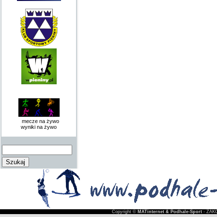
mecze na żywo
wyniki na żywo
Copyright ©
MATinternet & Podhale-Sport
- ZAKO