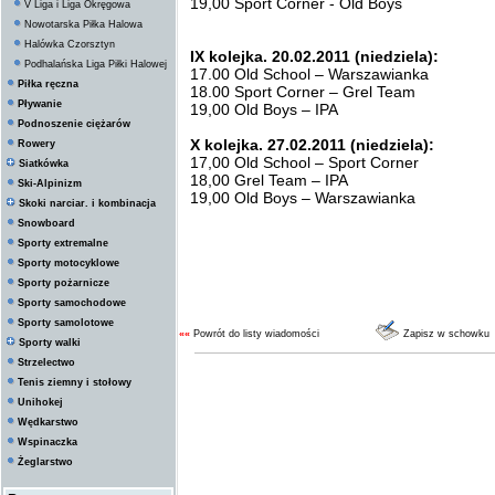
19,00 Sport Corner - Old Boys
V Liga i Liga Okręgowa
Nowotarska Piłka Halowa
Halówka Czorsztyn
IX kolejka. 20.02.2011 (niedziela):
Podhalańska Liga Piłki Halowej
17.00 Old School – Warszawianka
Piłka ręczna
18.00 Sport Corner – Grel Team
Pływanie
19,00 Old Boys – IPA
Podnoszenie ciężarów
X kolejka. 27.02.2011 (niedziela):
Rowery
17,00 Old School – Sport Corner
Siatkówka
18,00 Grel Team – IPA
Ski-Alpinizm
19,00 Old Boys – Warszawianka
Skoki narciar. i kombinacja
Snowboard
Sporty extremalne
Sporty motocyklowe
Sporty pożarnicze
Sporty samochodowe
Sporty samolotowe
««
Powrót do listy wiadomości
Zapisz w schowku
Sporty walki
Strzelectwo
Tenis ziemny i stołowy
Unihokej
Wędkarstwo
Wspinaczka
Żeglarstwo