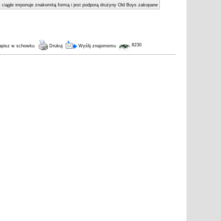
 ciągle imponuje znakomitą formą i jest podporą drużyny Old Boys zakopane
8230
pisz w schowku
Drukuj
Wyślij znajomemu