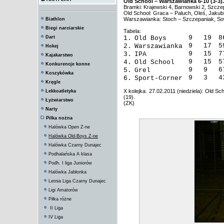
Old School – Warszawianka 6-10 (3-3).
Bramki: Krajewski 4, Barnowski 2, Szcze
Old School: Graca – Paluch, Oleś, Jakub
Warszawianka: Stoch – Szczepaniak, Sow
Biathlon
Biegi narciarskie
Tabela:
9
19
8
Dart
1.
Old Boys
9
17
5
2.
Warszawianka
Hokej
9
15
7
3.
IPA
Kajakarstwo
9
15
5
4.
Old School
Konkurencje konne
9
9
6
5.
Grel
Koszykówka
9
3
4
6.
Sport-Corner
Kręgle
X kolejka. 27.02.2011 (niedziela): Old S
Lekkoatletyka
(19).
Łyżwiarstwo
(ZK)
Narty
Piłka nożna
Halówka Open Z-ne
Halówka Old-Boys Z-ne
Halówka Czarny Dunajec
Podhalańska A klasa
Podh. I liga Juniorów
Halówka Jabłonka
Letnia Liga Czarny Dunajec
Ligi Amatorów
Piłka różne
II Liga
IV Liga