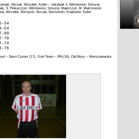
paniak, Skrzak, Wszołek, Kubin – Jakubiak 4, Wiśniowski, Szkurat.
iak, S. Piekarczyk, Wiśniowski, Szkurat, Majerczyk, M. Malczewski.
a, Wszołek, Borzęcki, Skrzak, Barnowski, Krajewski, Kubin.
6-54
9-54
7-69
7-70
7-74
3-76
chool – Sport Corner (17), Grel Team – IPA (18), Old Boys – Warszawianka