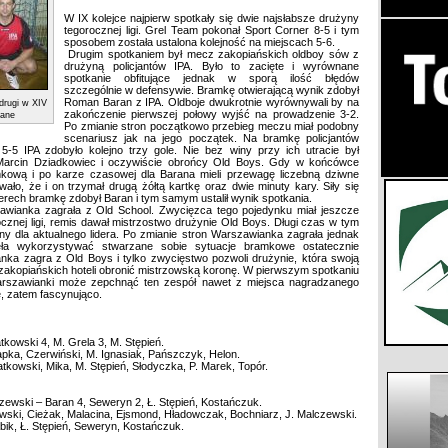
W IX kolejce najpierw spotkały się dwie najsłabsze drużyny
tegorocznej ligi. Grel Team pokonał Sport Corner 8-5 i tym
sposobem została ustalona kolejność na miejscach 5-6.
Drugim spotkaniem był mecz zakopiańskich oldboy sów z
drużyną policjantów IPA. Było to zacięte i wyrównane
spotkanie obfitujące jednak w sporą ilość błędów
szczególnie w defensywie. Bramkę otwierającą wynik zdobył
Roman Baran z IPA. Oldboje dwukrotnie wyrównywali by na
drugi w XIV
zakończenie pierwszej połowy wyjść na prowadzenie 3-2.
pane
Po zmianie stron początkowo przebieg meczu miał podobny
scenariusz jak na jego początek. Na bramkę policjantów
5-5 IPA zdobyło kolejno trzy gole. Nie bez winy przy ich utracie był
Marcin Dziadkowiec i oczywiście obrońcy Old Boys. Gdy w końcówce
mkową i po karze czasowej dla Barana mieli przewagę liczebną dziwne
o, że i on trzymał drugą żółtą kartkę oraz dwie minuty kary. Siły się
rech bramkę zdobył Baran i tym samym ustalił wynik spotkania.
awianka zagrała z Old School. Zwycięzca tego pojedynku miał jeszcze
cznej ligi, remis dawał mistrzostwo drużynie Old Boys. Długi czas w tym
tny dla aktualnego lidera. Po zmianie stron Warszawianka zagrała jednak
ęła wykorzystywać stwarzane sobie sytuacje bramkowe ostatecznie
ka zagra z Old Boys i tylko zwycięstwo pozwoli drużynie, która swoją
zakopiańskich hoteli obronić mistrzowską koronę. W pierwszym spotkaniu
arszawianki może zepchnąć ten zespół nawet z miejsca nagradzanego
się, zatem fascynująco.
tkowski 4, M. Grela 3, M. Stępień.
apka, Czerwiński, M. Ignasiak, Pańszczyk, Helon.
atkowski, Mika, M. Stępień, Słodyczka, P. Marek, Topór.
czewski – Baran 4, Seweryn 2, Ł. Stępień, Kostańczuk.
wski, Cieżak, Malacina, Ejsmond, Hładowczak, Bochniarz, J. Malczewski.
bik, Ł. Stępień, Seweryn, Kostańczuk.