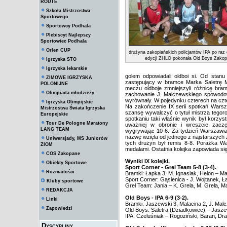
ROUTE
Szkoła Mistrzostwa
Sportowego
Sportowcy Podhala
Plebiscyt Najlepszy
Sportowiec Podhala
Orlen CUP
drużyna zakopiańskich policjantów IPA po raz 
edycji ZHLO pokonała Old Boys Zako
Igrzyska STO
Igrzyska lekarskie
golem odpowiadali oldboi si. Od stanu 
ZIMOWE IGRZYSKA
zastępujący w bramce Marka Saletrę 
POLONIJNE
meczu oldboje zmniejszyli różnicę bra
Olimpiada młodzieży
zachowanie J. Malczewskiego spowodował
wyrównały. W pojedynku czterech na czte
Igrzyska Olimpijskie
Na zakończenie IX serii spotkań Warsz
Mistrzostwa Świata Igrzyska
szansę wywalczyć o tytuł mistrza tegoro
Europejskie
spotkaniu taki właśnie wynik był korzys
Tour De Pologne Maratony
uważniej w obronie i wreszcie zacz
LANG TEAM
wygrywając 10-6. Za tydzień Warszawian
nazwę wzięła od jednego z najstarszych 
Uniwersjady, MS Juniorów
tych drużyn był remis 8-8. Porażka W
ZIOM
medalami. Ostatnia kolejka zapowiada 
COS Zakopane
Wyniki IX kolejki.
Obiekty Sportowe
Sport Corner - Grel Team 5-8 (3-4).
Rozmaitości
Bramki: Łapka 3, M. Ignasiak, Helon – Ma
Sport Corner: Gąsienica - J. Wojtanek, Ł
Kluby sportowe
Grel Team: Jania – K. Grela, M. Grela, M
REDAKCJA
Old Boys - IPA 6-9 (3-2).
Linki
Bramki: Jaszewski 3, Malacina 2, J. Mal
Zapowiedzi
Old Boys: Saletra (Dziadkowiec) – Jasze
IPA: Czeluśniak – Rogoziński, Baran, Dra
Dyscypliny