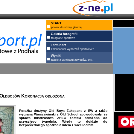
START
powrót do strony głównej
Galeria fotografii
fotografie sportowe
Terminarz
kalendarium wydarzeń sportowych
Wyniki
tabele z wynikami zawodów, etc...
 Oldbojów Koronacja odłożona
Porażka drużyny Old Boys Zakopane z IPA a także
wygrana Warszawianki z Old School spowodowały, że
sprawa mistrzostwa ZHLO została odłożona do
przyszłego tygodnia. Wtedy to dojdzie do
bezpośredniego spotkania lidera z wiceliderem.