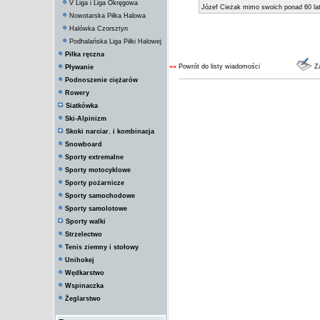
V Liga i Liga Okręgowa
Józef Cieżak mimo swoich ponad 60 lat
Nowotarska Piłka Halowa
Halówka Czorsztyn
Podhalańska Liga Piłki Halowej
Piłka ręczna
««
Powrót do listy wiadomości
Za
Pływanie
Podnoszenie ciężarów
Rowery
Siatkówka
Ski-Alpinizm
Skoki narciar. i kombinacja
Snowboard
Sporty extremalne
Sporty motocyklowe
Sporty pożarnicze
Sporty samochodowe
Sporty samolotowe
Sporty walki
Strzelectwo
Tenis ziemny i stołowy
Unihokej
Wędkarstwo
Wspinaczka
Żeglarstwo