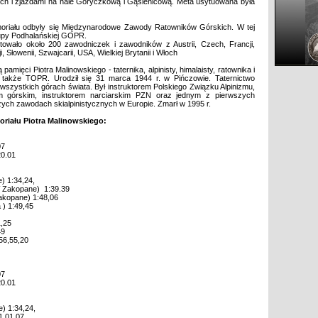
ch i zjazdami na hale Goryczkową i Gąsienicową. Meta usytuowana była
oriału odbyły się Międzynarodowe Zawody Ratowników Górskich. W tej
rupy Podhalańskiej GOPR.
owało około 200 zawodniczek i zawodników z Austrii, Czech, Francji,
i, Słowenii, Szwajcarii, USA, Wielkiej Brytanii i Włoch
mięci Piotra Malinowskiego - taternika, alpinisty, himalaisty, ratownika i
 także TOPR. Urodził się 31 marca 1944 r. w Pińczowie. Taternictwo
 wszystkich górach świata. Był instruktorem Polskiego Związku Alpinizmu,
em górskim, instruktorem narciarskim PZN oraz jednym z pierwszych
ych zawodach skialpinistycznych w Europie. Zmarł w 1995 r.
riału Piotra Malinowskiego:
07
20.01
) 1:34,24,
W Zakopane) 1:39.39
akopane) 1:48,06
) 1:49,45
1,25
49
56,55,20
07
20.01
) 1:34,24,
1.01,07