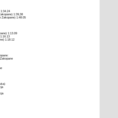
 1:34.24
Zakopane) 1:39,38
m Zakopane) 1:48.05
pane) 1:13.09
 1:16.13
ne) 1:18.12
opane:
7 Zakopane
ne
ska)
cja
cja