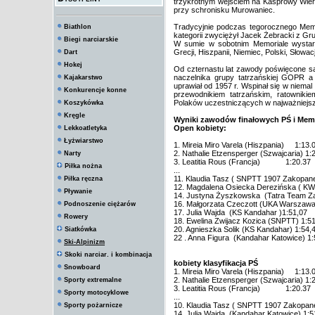
trzykrotnym wejściem na Kasprowy Wier
przy schronisku Murowaniec.
Tradycyjnie podczas tegorocznego Mem
Biathlon
kategorii zwyciężył Jacek Żebracki z G
Biegi narciarskie
W sumie w sobotnim Memoriale wystart
Grecji, Hiszpanii, Niemiec, Polski, Słowacj
Dart
Hokej
Od czternastu lat zawody poświęcone są pa
naczelnika grupy tatrzańskiej GOPR a
Kajakarstwo
uprawiał od 1957 r. Wspinał się w niemal
Konkurencje konne
przewodnikiem tatrzańskim, ratowniki
Polaków uczestniczących w najważniejsz
Koszykówka
Kręgle
Wyniki zawodów finałowych PŚ i Memo
Open kobiety:
Lekkoatletyka
Łyżwiarstwo
1. Mireia Miro Varela (Hiszpania) 1:13.
2. Nathalie Etzensperger (Szwajcaria) 1:
Narty
3. Leatitia Rous (Francja) 1:20.37
Piłka nożna
...
11. Klaudia Tasz ( SNPTT 1907 Zakopane
Piłka ręczna
12. Magdalena Osiecka Derezińska ( K
Pływanie
14. Justyna Żyszkowska (Tatra Team Z
16. Małgorzata Czeczott (UKA Warszawa 
Podnoszenie ciężarów
17. Julia Wajda (KS Kandahar )1:51,07
Rowery
18. Ewelina Zwijacz Kozica (SNPTT) 1:5
20. Agnieszka Solik (KS Kandahar) 1:54,
Siatkówka
22 . Anna Figura (Kandahar Katowice) 1:
Ski-Alpinizm
Skoki narciar. i kombinacja
kobiety
klasyfikacja PŚ
Snowboard
1. Mireia Miro Varela (Hiszpania) 1:13.
2. Nathalie Etzensperger (Szwajcaria) 1:
Sporty extremalne
3. Leatitia Rous (Francja) 1:20.37
Sporty motocyklowe
...
10. Klaudia Tasz ( SNPTT 1907 Zakopane
Sporty pożarnicze
14. Julia Wajda (Kandahar Katowice) 1:5