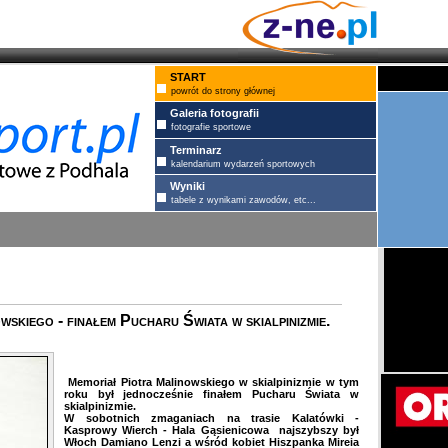
START
powrót do strony głównej
Galeria fotografii
fotografie sportowe
Terminarz
kalendarium wydarzeń sportowych
Wyniki
tabele z wynikami zawodów, etc...
skiego - finałem Pucharu Świata w skialpinizmie.
Memoriał Piotra Malinowskiego w skialpinizmie w tym
roku był jednocześnie finałem Pucharu Świata w
skialpinizmie.
W sobotnich zmaganiach na trasie Kalatówki -
Kasprowy Wierch - Hala Gąsienicowa najszybszy był
Włoch Damiano Lenzi a wśród kobiet Hiszpanka Mireia