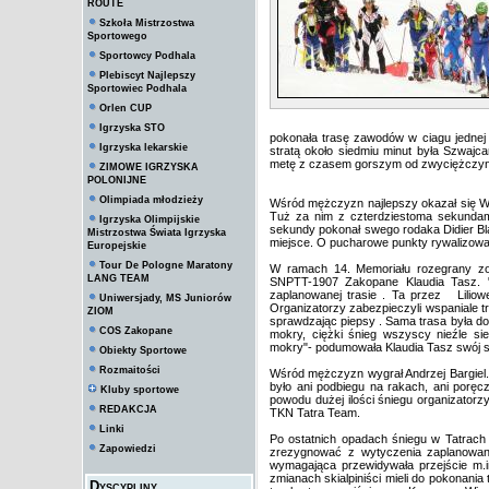
ROUTE
Szkoła Mistrzostwa
Sportowego
Sportowcy Podhala
Plebiscyt Najlepszy
Sportowiec Podhala
Orlen CUP
Igrzyska STO
pokonała trasę zawodów w ciagu jednej g
Igrzyska lekarskie
stratą około siedmiu minut była Szwajca
metę z czasem gorszym od zwyciężczyni 
ZIMOWE IGRZYSKA
POLONIJNE
Olimpiada młodzieży
Wśród mężczyzn najlepszy okazał się Wł
Tuż za nim z czterdziestoma sekundami
Igrzyska Olimpijskie
sekundy pokonał swego rodaka Didier Bl
Mistrzostwa Świata Igrzyska
miejsce. O pucharowe punkty rywalizowało
Europejskie
Tour De Pologne Maratony
W ramach 14. Memoriału rozegrany zos
LANG TEAM
SNPTT-1907 Zakopane Klaudia Tasz. "
zaplanowanej trasie . Ta przez Liliowe
Uniwersjady, MS Juniorów
Organizatorzy zabezpieczyli wspaniale 
ZIOM
sprawdzając piepsy . Sama trasa była do
COS Zakopane
mokry, ciężki śnieg wszyscy nieźle sie
mokry"- podumowała Klaudia Tasz swój st
Obiekty Sportowe
Rozmaitości
Wśród mężczyzn wygrał Andrzej Bargiel. "
było ani podbiegu na rakach, ani porę
Kluby sportowe
powodu dużej ilości śniegu organizatorz
REDAKCJA
TKN Tatra Team.
Linki
Po ostatnich opadach śniegu w Tatrach o
Zapowiedzi
zrezygnować z wytyczenia zaplanowany
wymagająca przewidywała przejście m.
zmianach skialpiniści mieli do pokonani
Dyscypliny