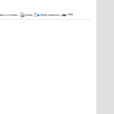
4562
pisz w schowku
Drukuj
Wyślij znajomemu