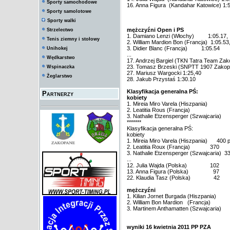
Sporty samochodowe
16. Anna Figura (Kandahar Katowice) 1:
Sporty samolotowe
Sporty walki
mężczyźni Open i PS
Strzelectwo
1. Damiano Lenzi (Włochy) 1:05.17,
Tenis ziemny i stołowy
2. William Mardion Bon (Francja) 1:05.53
3. Didier Blanc (Francja) 1:05.54
Unihokej
...
Wędkarstwo
17. Andrzej Bargiel (TKN Tatra Team Zak
23. Tomasz Brzeski (SNPTT 1907 Zakop
Wspinaczka
27. Mariusz Wargocki 1:25,40
Żeglarstwo
28. Jakub Przystaś 1:30.10
Klasyfikacja generalna PŚ:
Partnerzy
kobiety
1. Mireia Miro Varela (Hiszpania)
2. Leatitia Rous (Francja)
3. Nathalie Etzensperger (Szwajcaria)
*******
Klasyfikacja generalna PŚ:
kobiety
1. Mireia Miro Varela (Hiszpania) 400 p
2. Leatitia Roux (Francja) 370
3. Nathalie Etzensperger (Szwajcaria) 3
...
12. Julia Wajda (Polska) 102
13. Anna Figura (Polska) 97
22. Klaudia Tasz (Polska) 42
mężczyźni
1. Kilian Jornet Burgada (Hiszpania)
2. William Bon Mardion (Francja)
3. Martinem Anthamatten (Szwajcaria)
wyniki 16 kwietnia 2011 PP PZA