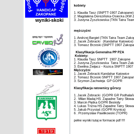
kobiety
1. Klaudia Tasz (SNPTT-1907 Zakopane)
2. Magdalena Derezińska-Osiecka (KW 
wyniki-skoki
3. Justyna Żyszkowska (TKN Tatra Tea
mężczyżni
1. Andrzej Bargiel (TKN Tatra Team Zako
2. Jacek Żebracki (Kandahar Katowice)
3. Tomasz Brzeski (SNPTT 1907 Zakopa
Klasyfikacja Generalna PP PZA
Kobiety:
1. Klaudia Tasz SNPTT 1907 Zakopne
2. Justyna Żyszkowska Tatra Team Zak
3. Ewelina Zwijacz - Kozica SNPTT 190
Mężczyżni
1. Jacek Żebracki Kandahar Katowice
2. Tomasz Brzeski SNPTT 1907 Zakopa
3. Szymon Zachwieja GP GOPR
Klasyfikacja ratownicy górscy
1. Jacek Żebracki (GOPR GR Podhalań
2. Milan Madaj HS Zapadne Tatry Słowa
3. Marcin Piętka GOPR Beskidy
4. Lukas Trizna HS Zapadne Tatry Słowa
5. Jakub Przystaś (GOPR Krynica)
6 . Przemysław Pawlikowski (TOPR)
pełne wyniki tutaj w formacie pdf !!!!