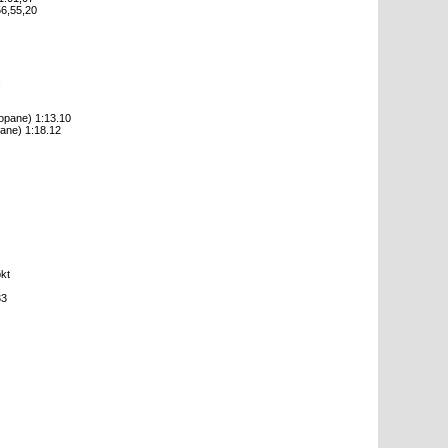
56,55,20
,
opane) 1:13.10
ane) 1:18.12
kt
33