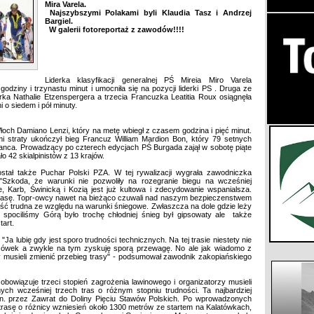
Mira Varela.
Najszybszymi Polakami byli Klaudia Tasz i Andrzej
Bargiel.
W galerii fotoreportaż z zawodów!!!!
Liderka klasyfikacji generalnej PŚ Mireia Miro Varela
odziny i trzynastu minut i umocniła się na pozycji liderki PS . Druga ze
rka Nathalie Etzenspergera a trzecia Francuzka Leatitia Roux osiągnęła
o siedem i pół minuty.
och Damiano Lenzi, który na metę wbiegł z czasem godzina i pięć minut.
 straty ukończył bieg Francuz William Mardion Bon, który 79 setnych
anca. Prowadzący po czterech edycjach PŚ Burgada zajął w sobotę piąte
 42 skialpinistów z 13 krajów.
tał także Puchar Polski PZA. W tej rywalizacji wygrała zawodniczka
Szkoda, że warunki nie pozwoliły na rozegranie biegu na wcześniej
, Karb, Świnicką i Kozią jest już kultowa i zdecydowanie wspanialsza.
trasę. Topr-owcy nawet na bieżąco czuwali nad naszym bezpieczenstwem
ść trudna ze względu na warunki śniegowe. Zwłaszcza na dole gdzie leży
 spociliśmy Górą było trochę chłodniej śnieg był gipsowaty ale także
art.
Ja lubię gdy jest sporo trudności technicznych. Na tej trasie niestety nie
czówek a zwykle na tym zyskuję sporą przewagę. No ale jak wiadomo z
y musieli zmienić przebieg trasy" - podsumował zawodnik zakopiańskiego
bowiązuje trzeci stopień zagrożenia lawinowego i organizatorzy musieli
ch wcześniej trzech tras o różnym stopniu trudności. Ta najbardziej
in. przez Zawrat do Doliny Pięciu Stawów Polskich. Po wprowadzonych
a trasę o różnicy wzniesień około 1300 metrów ze startem na Kalatówkach,