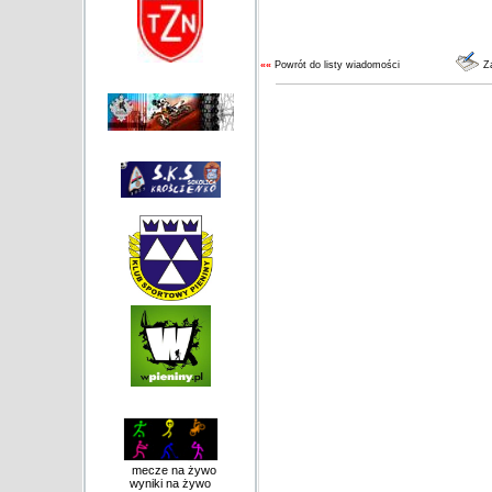
««
Powrót do listy wiadomości
Za
mecze na żywo
wyniki na żywo