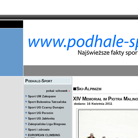
Podhale-Sport
Ski-Alpinizm
pokaż schowek
»
Sport UM Zakopane
XIV Memoriał im Piotra Malinow
Sport Bukowina Tatrzańska
dodano: 16 Kwietnia 2011
Sport UG Czarny Dunajec
Sport UG Poronin
Sport UG Jabłonka
Zakopiańska Liga Biegowa
Sport i zdrowie
EUROPEAN CLIMBING