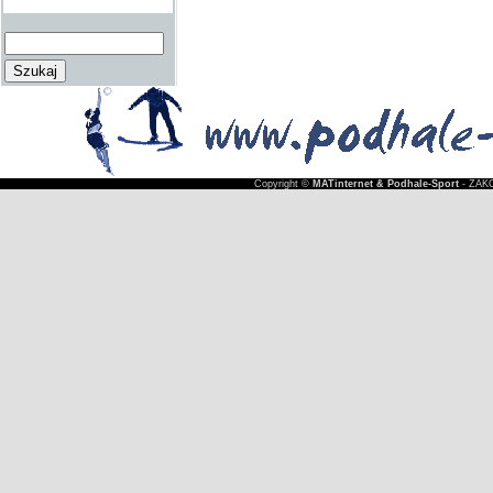
Copyright ©
MATinternet & Podhale-Sport
- ZAKO