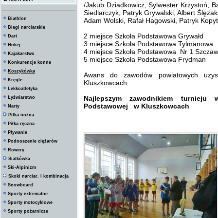
/Jakub Dziadkowicz, Sylwester Krzystoń, B
Siedlarczyk, Patryk Grywalski, Albert Ślęz
Biathlon
Adam Wolski, Rafał Hagowski, Patryk Kopy
Biegi narciarskie
2 miejsce Szkoła Podstawowa Grywałd
Dart
3 miejsce Szkoła Podstawowa Tylmanowa
Hokej
4 miejsce Szkoła Podstawowa Nr 1 Szczaw
Kajakarstwo
5 miejsce Szkoła Podstawowa Frydman
Konkurencje konne
Koszykówka
Awans do zawodów powiatowych uzy
Kręgle
Kluszkowcach
Lekkoatletyka
Najlepszym zawodnikiem turnieju
Łyżwiarstwo
Podstawowej w Kluszkowcach
Narty
Piłka nożna
Piłka ręczna
Pływanie
Podnoszenie ciężarów
Rowery
Siatkówka
Ski-Alpinizm
Skoki narciar. i kombinacja
Snowboard
Sporty extremalne
Sporty motocyklowe
Sporty pożarnicze