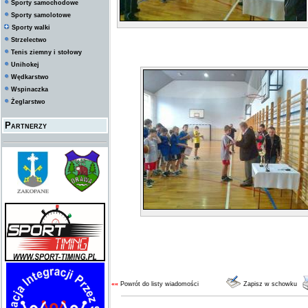
Sporty samochodowe
Sporty samolotowe
Sporty walki
Strzelectwo
Tenis ziemny i stołowy
Unihokej
Wędkarstwo
Wspinaczka
Żeglarstwo
Partnerzy
««
Powrót do listy wiadomości
Zapisz w schowku