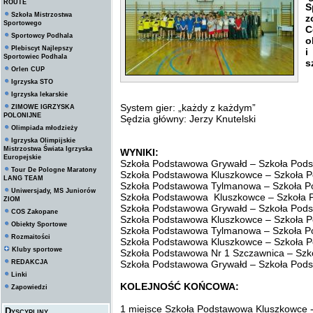
ROUTE
S
Szkoła Mistrzostwa
z
Sportowego
C
Sportowcy Podhala
o
Plebiscyt Najlepszy
i
Sportowiec Podhala
s
Orlen CUP
Igrzyska STO
Igrzyska lekarskie
System gier: „każdy z każdym”
ZIMOWE IGRZYSKA
POLONIJNE
Sędzia główny: Jerzy Knutelski
Olimpiada młodzieży
Igrzyska Olimpijskie
Mistrzostwa Świata Igrzyska
WYNIKI:
Europejskie
Szkoła Podstawowa Grywałd – Szkoła Po
Tour De Pologne Maratony
Szkoła Podstawowa Kluszkowce – Szkoła 
LANG TEAM
Szkoła Podstawowa Tylmanowa – Szkoła 
Uniwersjady, MS Juniorów
Szkoła Podstawowa Kluszkowce – Szkoła 
ZIOM
Szkoła Podstawowa Grywałd – Szkoła Pods
COS Zakopane
Szkoła Podstawowa Kluszkowce – Szkoła 
Obiekty Sportowe
Szkoła Podstawowa Tylmanowa – Szkoła P
Rozmaitości
Szkoła Podstawowa Kluszkowce – Szkoła 
Kluby sportowe
Szkoła Podstawowa Nr 1 Szczawnica – Sz
REDAKCJA
Szkoła Podstawowa Grywałd – Szkoła Pod
Linki
KOLEJNOŚĆ KOŃCOWA:
Zapowiedzi
1 miejsce Szkoła Podstawowa Kluszkowce -
Dyscypliny