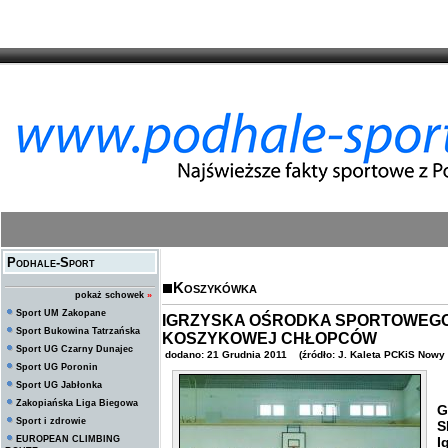
Podhale-Sport
Koszykówka
pokaż schowek
»
Sport UM Zakopane
IGRZYSKA OŚRODKA SPORTOWEGO
Sport Bukowina Tatrzańska
KOSZYKOWEJ CHŁOPCÓW
Sport UG Czarny Dunajec
dodano: 21 Grudnia 2011 (źródło: J. Kaleta PCKiS Nowy 
Sport UG Poronin
Sport UG Jabłonka
1
Zakopiańska Liga Biegowa
G
Sport i zdrowie
S
EUROPEAN CLIMBING
I