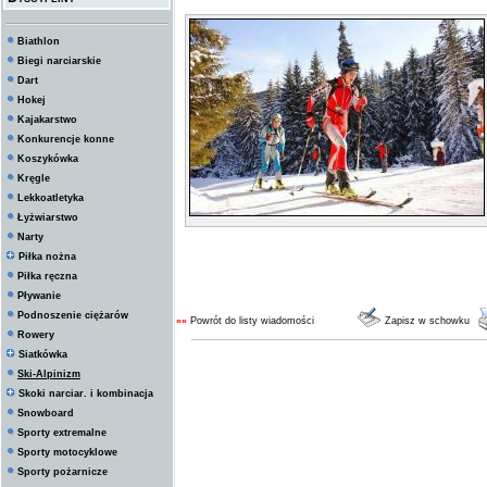
Biathlon
Biegi narciarskie
Dart
Hokej
Kajakarstwo
Konkurencje konne
Koszykówka
Kręgle
Lekkoatletyka
Łyżwiarstwo
Narty
Piłka nożna
Piłka ręczna
Pływanie
Podnoszenie ciężarów
««
Powrót do listy wiadomości
Zapisz w schowku
Rowery
Siatkówka
Ski-Alpinizm
Skoki narciar. i kombinacja
Snowboard
Sporty extremalne
Sporty motocyklowe
Sporty pożarnicze