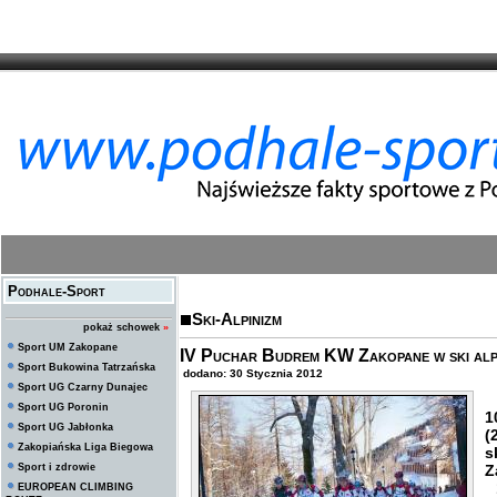
Podhale-Sport
Ski-Alpinizm
pokaż schowek
»
Sport UM Zakopane
IV Puchar Budrem KW Zakopane w ski alpi
Sport Bukowina Tatrzańska
dodano: 30 Stycznia 2012
Sport UG Czarny Dunajec
Sport UG Poronin
1
Sport UG Jabłonka
(
Zakopiańska Liga Biegowa
s
Sport i zdrowie
Z
1
EUROPEAN CLIMBING