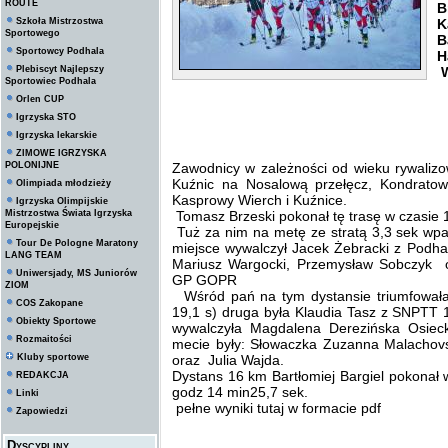
ROUTE
B
Szkoła Mistrzostwa
K
Sportowego
B
Sportowcy Podhala
H
Plebiscyt Najlepszy
W
Sportowiec Podhala
Orlen CUP
Igrzyska STO
Igrzyska lekarskie
ZIMOWE IGRZYSKA
POLONIJNE
Zawodnicy w zależności od wieku rywalizo
Kuźnic na Nosalową przełęcz, Kondrato
Olimpiada młodzieży
Kasprowy Wierch i Kuźnice.
Igrzyska Olimpijskie
Mistrzostwa Świata Igrzyska
Tomasz Brzeski pokonał tę trasę w czasie 
Europejskie
Tuż za nim na metę ze stratą 3,3 sek wpa
Tour De Pologne Maratony
miejsce wywalczył Jacek Żebracki z Podhal
LANG TEAM
Mariusz Wargocki, Przemysław Sobczyk
Uniwersjady, MS Juniorów
GP GOPR
ZIOM
Wśród pań na tym dystansie triumfował
COS Zakopane
19,1 s) druga była Klaudia Tasz z SNPTT 
Obiekty Sportowe
wywalczyła Magdalena Derezińska Osiec
Rozmaitości
mecie były: Słowaczka Zuzanna Malachov
Kluby sportowe
oraz Julia Wajda.
Dystans 16 km Bartłomiej Bargiel pokonał
REDAKCJA
godz 14 min25,7 sek.
Linki
pełne wyniki tutaj w formacie pdf
Zapowiedzi
Dyscypliny