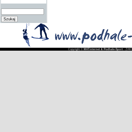
Copyright ©
MATinternet & Podhale-Sport
- ZAKO