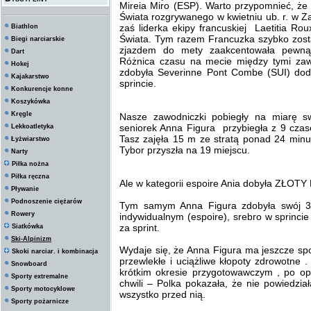
Mireia Miro (ESP). Warto przypomnieć, że 
Świata rozgrywanego w kwietniu ub. r. w 
zaś liderka ekipy francuskiej Laetitia Ro
Biathlon
Świata. Tym razem Francuzka szybko zost
Biegi narciarskie
zjazdem do mety zaakcentowała pewną
Dart
Różnica czasu na mecie między tymi zaw
Hokej
zdobyła Severinne Pont Combe (SUI) do
Kajakarstwo
sprincie.
Konkurencje konne
Koszykówka
Kręgle
Nasze zawodniczki pobiegły na miarę s
seniorek Anna Figura przybiegła z 9 czas
Lekkoatletyka
Tasz zajęła 15 m ze stratą ponad 24 minu
Łyżwiarstwo
Tybor przyszła na 19 miejscu.
Narty
Piłka nożna
Piłka ręczna
Ale w kategorii espoire Ania dobyła ZŁOTY 
Pływanie
Podnoszenie ciężarów
Tym samym Anna Figura zdobyła swój 3 
Rowery
indywidualnym (espoire), srebro w sprincie 
za sprint.
Siatkówka
Ski-Alpinizm
Wydaje się, że Anna Figura ma jeszcze sp
Skoki narciar. i kombinacja
przewlekłe i uciążliwe kłopoty zdrowotne 
Snowboard
krótkim okresie przygotowawczym , po oper
Sporty extremalne
chwili – Polka pokazała, że nie powiedzia
Sporty motocyklowe
wszystko przed nią.
Sporty pożarnicze