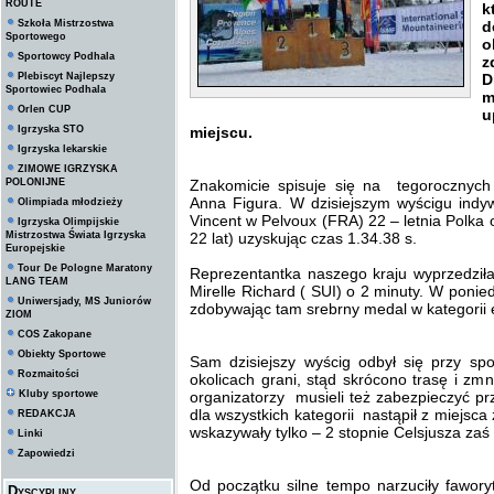
ROUTE
k
Szkoła Mistrzostwa
d
Sportowego
o
Sportowcy Podhala
z
Plebiscyt Najlepszy
D
Sportowiec Podhala
m
Orlen CUP
u
Igrzyska STO
miejscu.
Igrzyska lekarskie
ZIMOWE IGRZYSKA
POLONIJNE
Znakomicie spisuje się na tegorocznych
Anna Figura. W dzisiejszym wyścigu ind
Olimpiada młodzieży
Vincent w Pelvoux (FRA) 22 – letnia Polka o
Igrzyska Olimpijskie
Mistrzostwa Świata Igrzyska
22 lat) uzyskując czas 1.34.38 s.
Europejskie
Tour De Pologne Maratony
Reprezentantka naszego kraju wyprzedziła
LANG TEAM
Mirelle Richard ( SUI) o 2 minuty. W ponied
Uniwersjady, MS Juniorów
zdobywając tam srebrny medal w kategorii 
ZIOM
COS Zakopane
Obiekty Sportowe
Sam dzisiejszy wyścig odbył się przy s
Rozmaitości
okolicach grani, stąd skrócono trasę i z
Kluby sportowe
organizatorzy musieli też zabezpieczyć pr
dla wszystkich kategorii nastąpił z miejsc
REDAKCJA
wskazywały tylko – 2 stopnie Celsjusza za
Linki
Zapowiedzi
Od początku silne tempo narzuciły faworyt
Dyscypliny