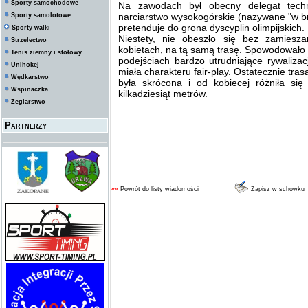
Sporty samochodowe
Na zawodach był obecny delegat techn
narciarstwo wysokogórskie (nazywane "w b
Sporty samolotowe
pretenduje do grona dyscyplin olimpijskich.
Sporty walki
Niestety, nie obeszło się bez zamiesz
Strzelectwo
kobietach, na tą samą trasę. Spowodowało
Tenis ziemny i stołowy
podejściach bardzo utrudniające rywaliz
Unihokej
miała charakteru fair-play. Ostatecznie tr
Wędkarstwo
była skrócona i od kobiecej różniła si
Wspinaczka
kilkadziesiąt metrów.
Żeglarstwo
Partnerzy
««
Powrót do listy wiadomości
Zapisz w schowku