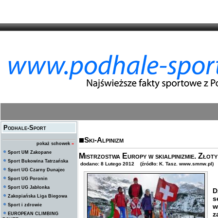
Podhale-Sport
Ski-Alpinizm
pokaż schowek
»
Sport UM Zakopane
Mistrzostwa Europy w skialpinizmie. Złot
Sport Bukowina Tatrzańska
dodano: 8 Lutego 2012 (źródło: K. Tasz. www.smnw.pl)
Sport UG Czarny Dunajec
Sport UG Poronin
Sport UG Jabłonka
D
Zakopiańska Liga Biegowa
s
Sport i zdrowie
w
z
EUROPEAN CLIMBING