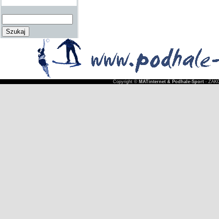
Copyright ©
MATinternet & Podhale-Sport
- ZAKO