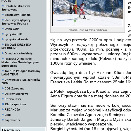
ROUTE
w
Szkoła Mistrzostwa
p
Sportowego
m
Sportowcy Podhala
Plebiscyt Najlepszy
Sportowiec Podhala
Z
Orlen CUP
w
Klaudia Tasz na trasie verticalu
Igrzyska STO
w
się na wys.przeszło 2200m npm i najpierw 
Igrzyska lekarskie
Wyruszyli z najwyżej położonego miej
ZIMOWE IGRZYSKA
POLONIJNE
przekroczyła 400m. 15 min. później - z
przeszło 600m - wystartowali juniorzy (mężc
Olimpiada młodzieży
minutach z samego dołu (Pelvoux) ruszyli
Igrzyska Olimpijskie
Mistrzostwa Świata Igrzyska
1000m różnicy wniesień.
Europejskie
Tour De Pologne Maratony
Gwiazdą tego dnia był Hiszpan Kilian Jo
LANG TEAM
niewiarygodnym wprost czasie 38min.44
Uniwersjady, MS Juniorów
Francuzka Letitia Roux z czasem 25min.16
ZIOM
COS Zakopane
Z Polek najszybsza była Klaudia Tasz zajmu
Obiekty Sportowe
Anna Figura dotarła na metę dopiero na 20 
Rozmaitości
Kluby sportowe
Seniorzy stawili się na mecie w kolejnośc
Mariusz zajmując w ogólnej klasyfikacji od
REDAKCJA
Kadetka Cikowska Agata zajęła 9.miejsce
Linki
Juniorzy Bartek Bargiel i Marysia Myślinska
Zapowiedzi
plecaku właściwego wyposażenia.
Bargiel był ostatni (na 18 startujących), więc
Dyscypliny