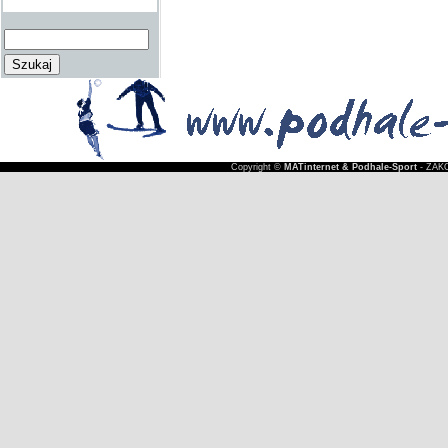
Copyright ©
MATinternet & Podhale-Sport
- ZAKO