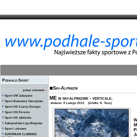
Podhale-Sport
Ski-Alpinizm
pokaż schowek
»
Sport UM Zakopane
ME w ski-alpinizmie - verticale.
Sport Bukowina Tatrzańska
dodano: 9 Lutego 2012 (źródło: K. Tasz)
Sport UG Czarny Dunajec
Sport UG Poronin
Sport UG Jabłonka
W
Zakopiańska Liga Biegowa
M
Sport i zdrowie
P
J
EUROPEAN CLIMBING