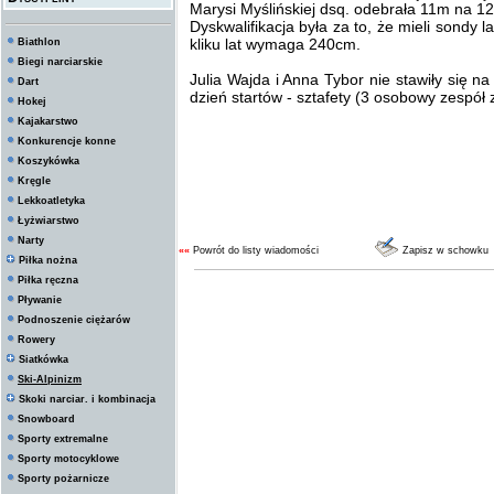
Marysi Myślińskiej dsq. odebrała 11m na 12
Dyskwalifikacja była za to, że mieli sondy
kliku lat wymaga 240cm.
Biathlon
Biegi narciarskie
Julia Wajda i Anna Tybor nie stawiły się na s
Dart
dzień startów - sztafety (3 osobowy zespół 
Hokej
Kajakarstwo
Konkurencje konne
Koszykówka
Kręgle
Lekkoatletyka
Łyżwiarstwo
Narty
««
Powrót do listy wiadomości
Zapisz w schowku
Piłka nożna
Piłka ręczna
Pływanie
Podnoszenie ciężarów
Rowery
Siatkówka
Ski-Alpinizm
Skoki narciar. i kombinacja
Snowboard
Sporty extremalne
Sporty motocyklowe
Sporty pożarnicze