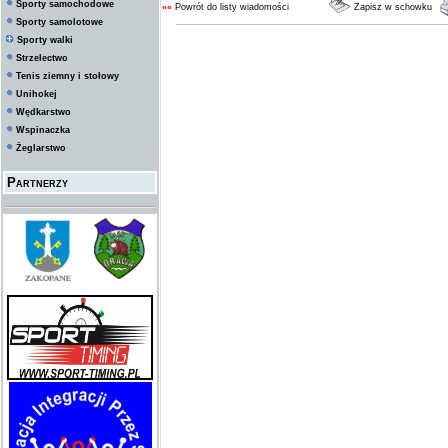
Sporty samochodowe
««
Powrót do listy wiadomości
Zapisz w schowku
Sporty samolotowe
Sporty walki
Strzelectwo
Tenis ziemny i stołowy
Unihokej
Wędkarstwo
Wspinaczka
Żeglarstwo
Partnerzy