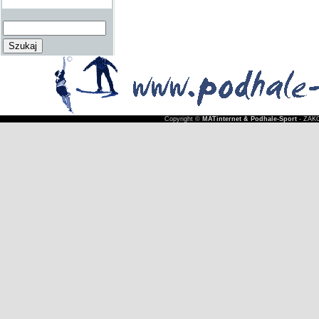
Copyright ©
MATinternet & Podhale-Sport
- ZAKO