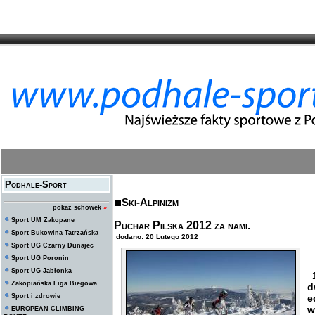
Podhale-Sport
Ski-Alpinizm
pokaż schowek
»
Sport UM Zakopane
Puchar Pilska 2012 za nami.
Sport Bukowina Tatrzańska
dodano: 20 Lutego 2012
Sport UG Czarny Dunajec
Sport UG Poronin
Sport UG Jabłonka
1
Zakopiańska Liga Biegowa
d
Sport i zdrowie
e
w
EUROPEAN CLIMBING