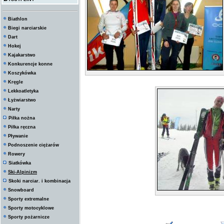
Biathlon
Biegi narciarskie
Dart
Hokej
Kajakarstwo
Konkurencje konne
Koszykówka
Kręgle
Lekkoatletyka
Łyżwiarstwo
Narty
Piłka nożna
Piłka ręczna
Pływanie
Podnoszenie ciężarów
Rowery
Siatkówka
Ski-Alpinizm
Skoki narciar. i kombinacja
Snowboard
Sporty extremalne
Sporty motocyklowe
Sporty pożarnicze