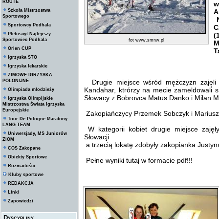
ROUTE
w
Szkoła Mistrzostwa
A
Sportowego
N
Sportowcy Podhala
C
Plebiscyt Najlepszy
(
Sportowiec Podhala
fot www.smnw.pl
M
Orlen CUP
T
Igrzyska STO
Igrzyska lekarskie
ZIMOWE IGRZYSKA
POLONIJNE
Drugie miejsce wśród mężczyzn zajęli
Kandahar, ktrórzy na mecie zameldowali si
Olimpiada młodzieży
Słowacy z Bobrovca Matus Danko i Milan M
Igrzyska Olimpijskie
Mistrzostwa Świata Igrzyska
Europejskie
Zakopiańczycy Przemek Sobczyk i Mariusz W
Tour De Pologne Maratony
LANG TEAM
W kategorii kobiet drugie miejsce zaję
Uniwersjady, MS Juniorów
Słowacji
ZIOM
a trzecią lokatę zdobyły zakopianka Justyn
COS Zakopane
Obiekty Sportowe
Pełne wyniki tutaj w formacie pdf!!!
Rozmaitości
Kluby sportowe
REDAKCJA
Linki
Zapowiedzi
Dyscypliny